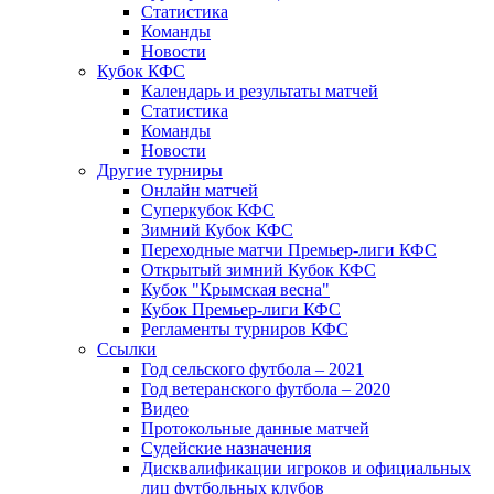
Статистика
Команды
Новости
Кубок КФС
Календарь и результаты матчей
Статистика
Команды
Новости
Другие турниры
Онлайн матчей
Суперкубок КФС
Зимний Кубок КФС
Переходные матчи Премьер-лиги КФС
Открытый зимний Кубок КФС
Кубок "Крымская весна"
Кубок Премьер-лиги КФС
Регламенты турниров КФС
Ссылки
Год сельского футбола – 2021
Год ветеранского футбола – 2020
Видео
Протокольные данные матчей
Судейские назначения
Дисквалификации игроков и официальных
лиц футбольных клубов