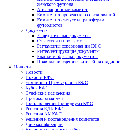
женского футбола
Апелляционный комитет
Комитет по проведению соревнований
Комитет по статусу и трансферам
футболистов
Документы
Учредительные документы
Стратегии и программы
Регламенты соревнований КФС
Регламентирующие документы
Бланки и образцы документов
Правила поведения зрителей на стадионе
Новости
Новости
Новости КФС
Чемпионат Премьер-лиги КФС
Кубок КФС
Судейские назначения
Протоколы матчей
Постановления Президиума КФС
Решения КДК КФС
Решения АК КФС
Решения и постановления комитетов
Дисквалификации
Новости крымского футбола