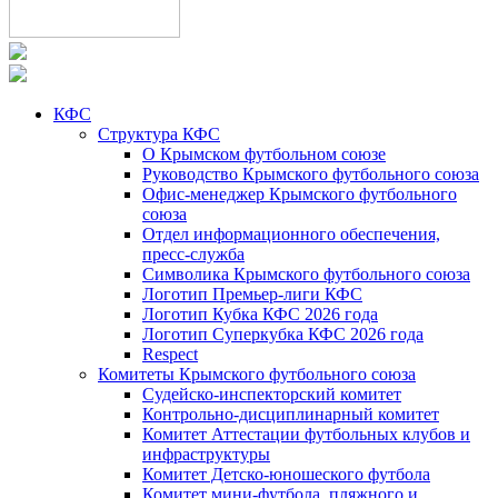
КФС
Структура КФС
О Крымском футбольном союзе
Руководство Крымского футбольного союза
Офис-менеджер Крымского футбольного
союза
Отдел информационного обеспечения,
пресс-служба
Символика Крымского футбольного союза
Логотип Премьер-лиги КФС
Логотип Кубка КФС 2026 года
Логотип Суперкубка КФС 2026 года
Respect
Комитеты Крымского футбольного союза
Судейско-инспекторский комитет
Контрольно-дисциплинарный комитет
Комитет Аттестации футбольных клубов и
инфраструктуры
Комитет Детско-юношеского футбола
Комитет мини-футбола, пляжного и