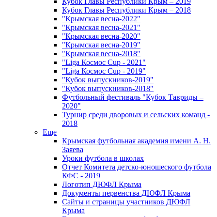
Кубок Главы Республики Крым – 2019
Кубок Главы Республики Крым – 2018
"Крымская весна-2022"
"Крымская весна-2021"
"Крымская весна-2020"
"Крымская весна-2019"
"Крымская весна-2018"
"Liga Космос Cup - 2021"
"Liga Космос Cup - 2019"
"Кубок выпускников-2019"
"Кубок выпускников-2018"
Футбольный фестиваль "Кубок Тавриды –
2020"
Турнир среди дворовых и сельских команд -
2018
Еще
Крымская футбольная академия имени А. Н.
Заяева
Уроки футбола в школах
Отчет Комитета детско-юношеского футбола
КФС - 2019
Логотип ДЮФЛ Крыма
Документы первенства ДЮФЛ Крыма
Сайты и страницы участников ДЮФЛ
Крыма