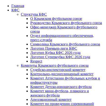
Главная
КФС
Структура КФС
О Крымском футбольном союзе
Руководство Крымского футбольного союза
Офис-менеджер Крымского футбольного
союза
Отдел информационного обеспечения,
пресс-служба
Символика Крымского футбольного союза
Логотип Премьер-лиги КФС
Логотип Кубка КФС 2026 года
Логотип Суперкубка КФС 2026 года
Respect
Комитеты Крымского футбольного союза
Судейско-инспекторский комитет
Контрольно-дисциплинарный комитет
Комитет Аттестации футбольных клубов и
инфраструктуры
Комитет Детско-юношеского футбола
Комитет мини-футбола, пляжного и
женского футбола
Апелляционный комитет
Комитет по проведению соревнований