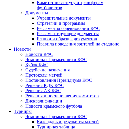
Комитет по статусу и трансферам
футболистов
Документы
Учредительные документы
Стратегии и программы
Регламенты соревнований КФС
Регламентирующие документы
Бланки и образцы документов
Правила поведения зрителей на стадионе
Новости
Новости КФС
Чемпионат Премьер-лиги КФС
Кубок КФС
Судейские назначения
Протоколы матчей
Постановления Президиума КФС
Решения КДК КФС
Решения АК КФС
Решения и постановления комитетов
Дисквалификации
Новости крымского футбола
Турниры
Чемпионат Премьер-лиги КФС
Календарь и результаты матчей
Турнирная таблица