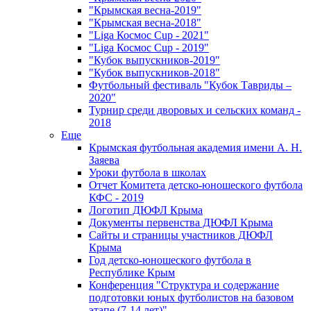
"Крымская весна-2019"
"Крымская весна-2018"
"Liga Космос Cup - 2021"
"Liga Космос Cup - 2019"
"Кубок выпускников-2019"
"Кубок выпускников-2018"
Футбольный фестиваль "Кубок Тавриды –
2020"
Турнир среди дворовых и сельских команд -
2018
Еще
Крымская футбольная академия имени А. Н.
Заяева
Уроки футбола в школах
Отчет Комитета детско-юношеского футбола
КФС - 2019
Логотип ДЮФЛ Крыма
Документы первенства ДЮФЛ Крыма
Сайты и страницы участников ДЮФЛ
Крыма
Год детско-юношеского футбола в
Республике Крым
Конференция "Структура и содержание
подготовки юных футболистов на базовом
этапе (7-14 лет)"