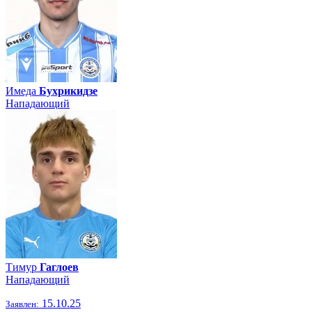
Имеда
Бухрикидзе
Нападающий
Тимур
Гаглоев
Нападающий
15.10.25
Заявлен: