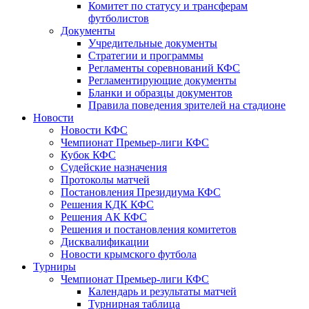
Комитет по статусу и трансферам
футболистов
Документы
Учредительные документы
Стратегии и программы
Регламенты соревнований КФС
Регламентирующие документы
Бланки и образцы документов
Правила поведения зрителей на стадионе
Новости
Новости КФС
Чемпионат Премьер-лиги КФС
Кубок КФС
Судейские назначения
Протоколы матчей
Постановления Президиума КФС
Решения КДК КФС
Решения АК КФС
Решения и постановления комитетов
Дисквалификации
Новости крымского футбола
Турниры
Чемпионат Премьер-лиги КФС
Календарь и результаты матчей
Турнирная таблица