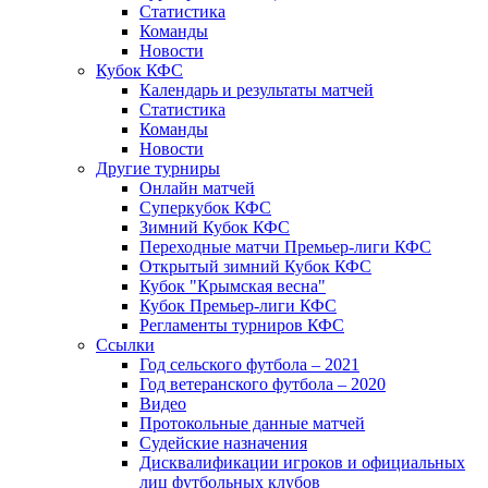
Статистика
Команды
Новости
Кубок КФС
Календарь и результаты матчей
Статистика
Команды
Новости
Другие турниры
Онлайн матчей
Суперкубок КФС
Зимний Кубок КФС
Переходные матчи Премьер-лиги КФС
Открытый зимний Кубок КФС
Кубок "Крымская весна"
Кубок Премьер-лиги КФС
Регламенты турниров КФС
Ссылки
Год сельского футбола – 2021
Год ветеранского футбола – 2020
Видео
Протокольные данные матчей
Судейские назначения
Дисквалификации игроков и официальных
лиц футбольных клубов