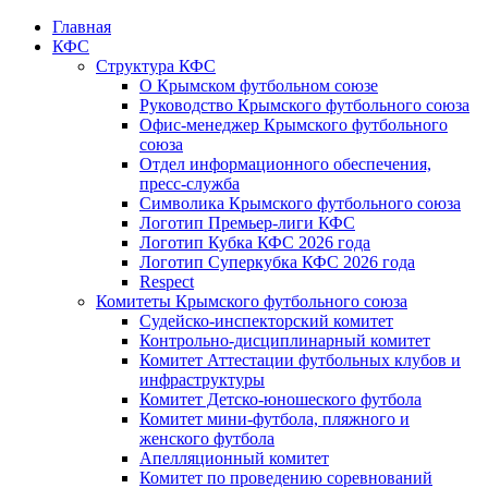
Главная
КФС
Структура КФС
О Крымском футбольном союзе
Руководство Крымского футбольного союза
Офис-менеджер Крымского футбольного
союза
Отдел информационного обеспечения,
пресс-служба
Символика Крымского футбольного союза
Логотип Премьер-лиги КФС
Логотип Кубка КФС 2026 года
Логотип Суперкубка КФС 2026 года
Respect
Комитеты Крымского футбольного союза
Судейско-инспекторский комитет
Контрольно-дисциплинарный комитет
Комитет Аттестации футбольных клубов и
инфраструктуры
Комитет Детско-юношеского футбола
Комитет мини-футбола, пляжного и
женского футбола
Апелляционный комитет
Комитет по проведению соревнований