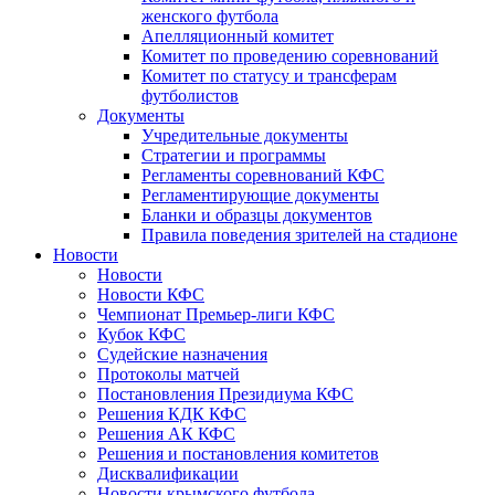
женского футбола
Апелляционный комитет
Комитет по проведению соревнований
Комитет по статусу и трансферам
футболистов
Документы
Учредительные документы
Стратегии и программы
Регламенты соревнований КФС
Регламентирующие документы
Бланки и образцы документов
Правила поведения зрителей на стадионе
Новости
Новости
Новости КФС
Чемпионат Премьер-лиги КФС
Кубок КФС
Судейские назначения
Протоколы матчей
Постановления Президиума КФС
Решения КДК КФС
Решения АК КФС
Решения и постановления комитетов
Дисквалификации
Новости крымского футбола