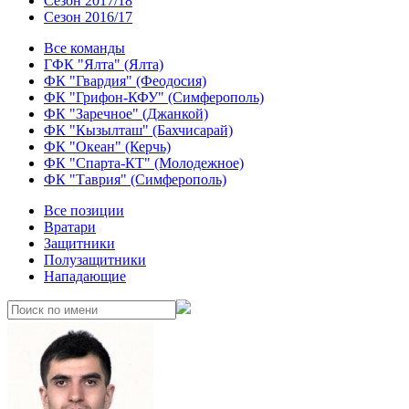
Сезон 2017/18
Сезон 2016/17
Все команды
ГФК "Ялта" (Ялта)
ФК "Гвардия" (Феодосия)
ФК "Грифон-КФУ" (Симферополь)
ФК "Заречное" (Джанкой)
ФК "Кызылташ" (Бахчисарай)
ФК "Океан" (Керчь)
ФК "Спарта-КТ" (Молодежное)
ФК "Таврия" (Симферополь)
Все позиции
Вратари
Защитники
Полузащитники
Нападающие