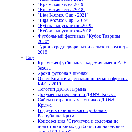
"Крымская весна-2019"
"Крымская весна-2018"
"Liga Космос Cup - 2021"
"Liga Космос Cup - 2019"
"Кубок выпускников-2019"
"Кубок выпускников-2018"
Футбольный фестиваль "Кубок Тавриды –
2020"
Турнир среди дворовых и сельских команд -
2018
Еще
Крымская футбольная академия имени А. Н.
Заяева
Уроки футбола в школах
Отчет Комитета детско-юношеского футбола
КФС - 2019
Логотип ДЮФЛ Крыма
Документы первенства ДЮФЛ Крыма
Сайты и страницы участников ДЮФЛ
Крыма
Год детско-юношеского футбола в
Республике Крым
Конференция "Структура и содержание
подготовки юных футболистов на базовом
этапе (7-14 лет)"