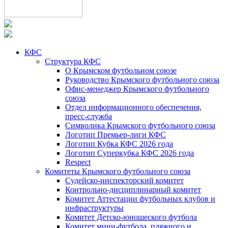
КФС
Структура КФС
О Крымском футбольном союзе
Руководство Крымского футбольного союза
Офис-менеджер Крымского футбольного
союза
Отдел информационного обеспечения,
пресс-служба
Символика Крымского футбольного союза
Логотип Премьер-лиги КФС
Логотип Кубка КФС 2026 года
Логотип Суперкубка КФС 2026 года
Respect
Комитеты Крымского футбольного союза
Судейско-инспекторский комитет
Контрольно-дисциплинарный комитет
Комитет Аттестации футбольных клубов и
инфраструктуры
Комитет Детско-юношеского футбола
Комитет мини-футбола, пляжного и