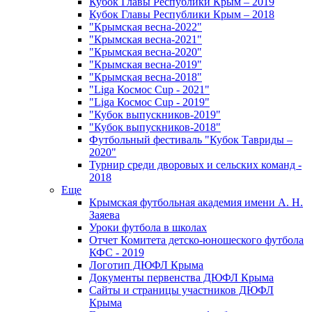
Кубок Главы Республики Крым – 2019
Кубок Главы Республики Крым – 2018
"Крымская весна-2022"
"Крымская весна-2021"
"Крымская весна-2020"
"Крымская весна-2019"
"Крымская весна-2018"
"Liga Космос Cup - 2021"
"Liga Космос Cup - 2019"
"Кубок выпускников-2019"
"Кубок выпускников-2018"
Футбольный фестиваль "Кубок Тавриды –
2020"
Турнир среди дворовых и сельских команд -
2018
Еще
Крымская футбольная академия имени А. Н.
Заяева
Уроки футбола в школах
Отчет Комитета детско-юношеского футбола
КФС - 2019
Логотип ДЮФЛ Крыма
Документы первенства ДЮФЛ Крыма
Сайты и страницы участников ДЮФЛ
Крыма