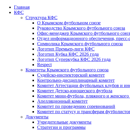
Главная
КФС
Структура КФС
О Крымском футбольном союзе
Руководство Крымского футбольного союза
Офис-менеджер Крымского футбольного союз
Отдел информационного обеспечения, пресс-
Символика Крымского футбольного союза
Логотип Премьер-лиги КФС
Логотип Кубка КФС 2026 года
Логотип Суперкубка КФС 2026 года
Respect
Комитеты Крымского футбольного союза
Судейско-инспекторский комитет
Контрольно-дисциплинарный комитет
Комитет Аттестации футбольных клубов и и
Комитет Детско-юношеского футбола
Комитет мини-футбола, пляжного и женского
Апелляционный комитет
Комитет по проведению соревнований
Комитет по статусу и трансферам футболисто
Документы
Учредительные документы
Стратегии и программы