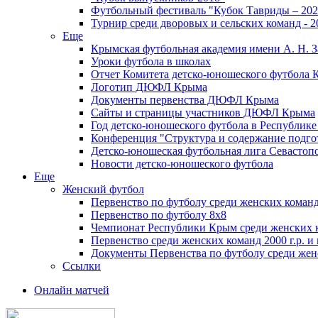
Футбольный фестиваль "Кубок Тавриды – 202
Турнир среди дворовых и сельских команд - 2
Еще
Крымская футбольная академия имени А. Н. З
Уроки футбола в школах
Отчет Комитета детско-юношеского футбола 
Логотип ДЮФЛ Крыма
Документы первенства ДЮФЛ Крыма
Сайты и страницы участников ДЮФЛ Крыма
Год детско-юношеского футбола в Республик
Конференция "Структура и содержание подгот
Детско-юношеская футбольная лига Севастоп
Новости детско-юношеского футбола
Еще
Женский футбол
Первенство по футболу среди женских команд
Первенство по футболу 8х8
Чемпионат Республики Крым среди женских 
Первенство среди женских команд 2000 г.р. и
Документы Первенства по футболу среди жен
Ссылки
Онлайн матчей