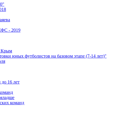
0"
018
аяева
КФС - 2019
е Крым
овки юных футболистов на базовом этапе (7-14 лет)"
оля
 до 16 лет
команд
 младше
ских команд