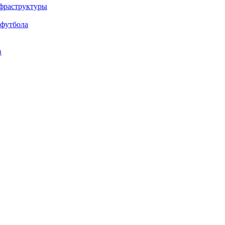
нфраструктуры
 футбола
в