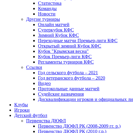
Статистика
Команды
Новости
Другие турниры
Онлайн матчей
Суперкубок КФС
Зимний Кубок КФС
Переходные матчи Премьер-лиги КФС
Открытый зимний Кубок КФС
Кубок "Крымская весна"
Кубок Премьер-лиги КФС
Регламенты турниров КФС
Ссылки
Год сельского футбола – 2021
Год ветеранского футбола – 2020
Видео
Протокольные данные матчей
Судейские назначения
Дисквалификации игроков и официальных ли
Клубы
Игроки
Детский футбол
Первенства ДЮФЛ
Первенство ДЮФЛ РК (2008-2009 гг. р.)
Первенство ДЮФЛ РК (2010 г.р.)