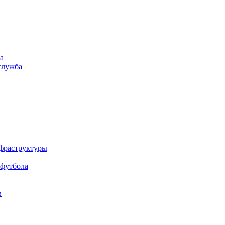
а
служба
нфраструктуры
 футбола
в