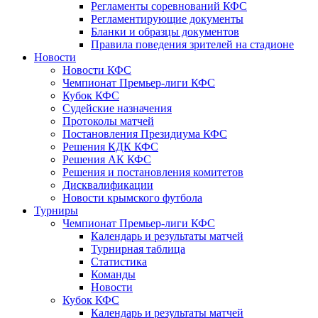
Регламенты соревнований КФС
Регламентирующие документы
Бланки и образцы документов
Правила поведения зрителей на стадионе
Новости
Новости КФС
Чемпионат Премьер-лиги КФС
Кубок КФС
Судейские назначения
Протоколы матчей
Постановления Президиума КФС
Решения КДК КФС
Решения АК КФС
Решения и постановления комитетов
Дисквалификации
Новости крымского футбола
Турниры
Чемпионат Премьер-лиги КФС
Календарь и результаты матчей
Турнирная таблица
Статистика
Команды
Новости
Кубок КФС
Календарь и результаты матчей