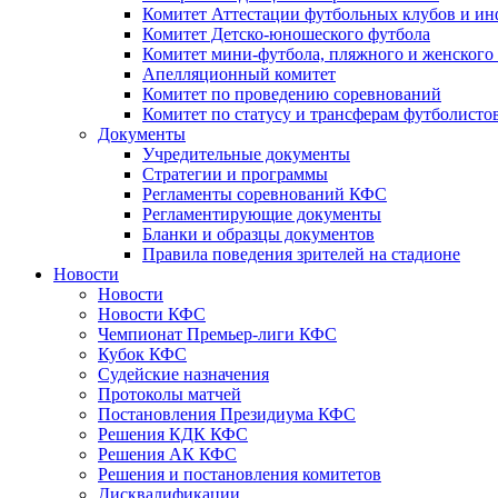
Комитет Аттестации футбольных клубов и и
Комитет Детско-юношеского футбола
Комитет мини-футбола, пляжного и женского
Апелляционный комитет
Комитет по проведению соревнований
Комитет по статусу и трансферам футболисто
Документы
Учредительные документы
Стратегии и программы
Регламенты соревнований КФС
Регламентирующие документы
Бланки и образцы документов
Правила поведения зрителей на стадионе
Новости
Новости
Новости КФС
Чемпионат Премьер-лиги КФС
Кубок КФС
Судейские назначения
Протоколы матчей
Постановления Президиума КФС
Решения КДК КФС
Решения АК КФС
Решения и постановления комитетов
Дисквалификации