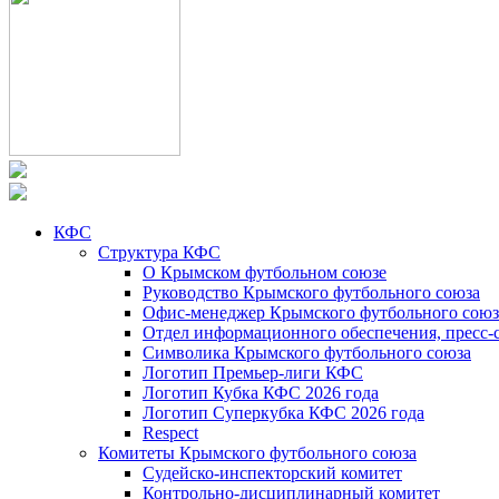
КФС
Структура КФС
О Крымском футбольном союзе
Руководство Крымского футбольного союза
Офис-менеджер Крымского футбольного союз
Отдел информационного обеспечения, пресс-
Символика Крымского футбольного союза
Логотип Премьер-лиги КФС
Логотип Кубка КФС 2026 года
Логотип Суперкубка КФС 2026 года
Respect
Комитеты Крымского футбольного союза
Судейско-инспекторский комитет
Контрольно-дисциплинарный комитет