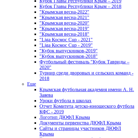
Кубок Главы Республики Крым – 2019
Кубок Главы Республики Крым – 2018
"Крымская весна-2022"
"Крымская весна-2021"
"Крымская весна-2020"
"Крымская весна-2019"
"Крымская весна-2018"
"Liga Космос Cup - 2021"
"Liga Космос Cup - 2019"
"Кубок выпускников-2019"
"Кубок выпускников-2018"
Футбольный фестиваль "Кубок Тавриды –
2020"
Турнир среди дворовых и сельских команд -
2018
Еще
Крымская футбольная академия имени А. Н.
Заяева
Уроки футбола в школах
Отчет Комитета детско-юношеского футбола
КФС - 2019
Логотип ДЮФЛ Крыма
Документы первенства ДЮФЛ Крыма
Сайты и страницы участников ДЮФЛ
Крыма