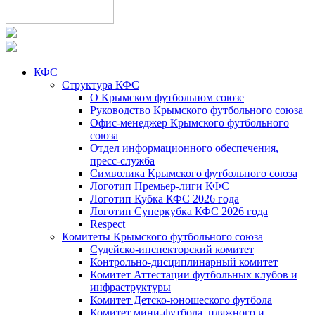
КФС
Структура КФС
О Крымском футбольном союзе
Руководство Крымского футбольного союза
Офис-менеджер Крымского футбольного
союза
Отдел информационного обеспечения,
пресс-служба
Символика Крымского футбольного союза
Логотип Премьер-лиги КФС
Логотип Кубка КФС 2026 года
Логотип Суперкубка КФС 2026 года
Respect
Комитеты Крымского футбольного союза
Судейско-инспекторский комитет
Контрольно-дисциплинарный комитет
Комитет Аттестации футбольных клубов и
инфраструктуры
Комитет Детско-юношеского футбола
Комитет мини-футбола, пляжного и