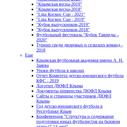
"Крымская весна-2019"
"Крымская весна-2018"
"Liga Космос Cup - 2021"
"Liga Космос Cup - 2019"
"Кубок выпускников-2019"
"Кубок выпускников-2018"
Футбольный фестиваль "Кубок Тавриды –
2020"
Турнир среди дворовых и сельских команд -
2018
Еще
Крымская футбольная академия имени А. Н.
Заяева
Уроки футбола в школах
Отчет Комитета детско-юношеского футбола
КФС - 2019
Логотип ДЮФЛ Крыма
Документы первенства ДЮФЛ Крыма
Сайты и страницы участников ДЮФЛ
Крыма
Год детско-юношеского футбола в
Республике Крым
Конференция "Структура и содержание
подготовки юных футболистов на базовом
этапе (7-14 лет)"