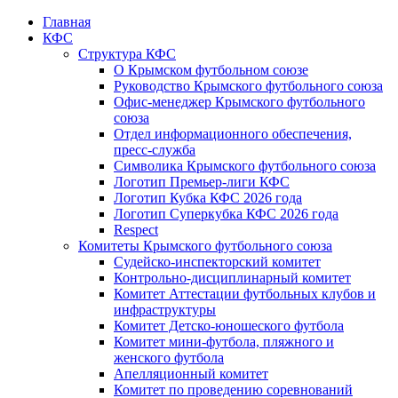
Главная
КФС
Структура КФС
О Крымском футбольном союзе
Руководство Крымского футбольного союза
Офис-менеджер Крымского футбольного
союза
Отдел информационного обеспечения,
пресс-служба
Символика Крымского футбольного союза
Логотип Премьер-лиги КФС
Логотип Кубка КФС 2026 года
Логотип Суперкубка КФС 2026 года
Respect
Комитеты Крымского футбольного союза
Судейско-инспекторский комитет
Контрольно-дисциплинарный комитет
Комитет Аттестации футбольных клубов и
инфраструктуры
Комитет Детско-юношеского футбола
Комитет мини-футбола, пляжного и
женского футбола
Апелляционный комитет
Комитет по проведению соревнований