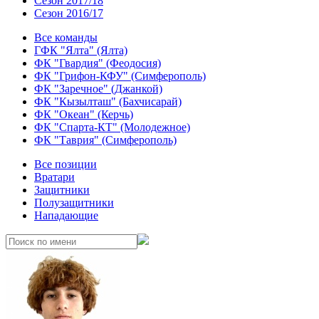
Сезон 2017/18
Сезон 2016/17
Все команды
ГФК "Ялта" (Ялта)
ФК "Гвардия" (Феодосия)
ФК "Грифон-КФУ" (Симферополь)
ФК "Заречное" (Джанкой)
ФК "Кызылташ" (Бахчисарай)
ФК "Океан" (Керчь)
ФК "Спарта-КТ" (Молодежное)
ФК "Таврия" (Симферополь)
Все позиции
Вратари
Защитники
Полузащитники
Нападающие