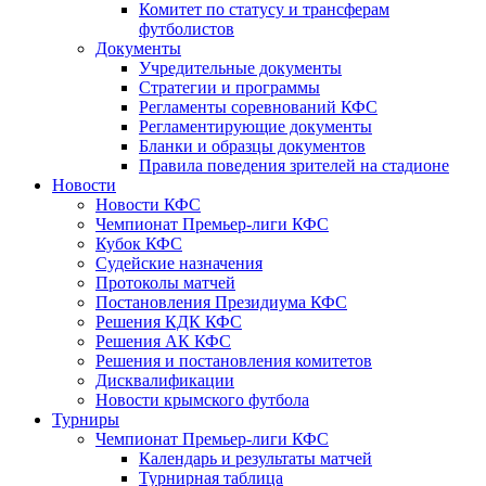
Комитет по статусу и трансферам
футболистов
Документы
Учредительные документы
Стратегии и программы
Регламенты соревнований КФС
Регламентирующие документы
Бланки и образцы документов
Правила поведения зрителей на стадионе
Новости
Новости КФС
Чемпионат Премьер-лиги КФС
Кубок КФС
Судейские назначения
Протоколы матчей
Постановления Президиума КФС
Решения КДК КФС
Решения АК КФС
Решения и постановления комитетов
Дисквалификации
Новости крымского футбола
Турниры
Чемпионат Премьер-лиги КФС
Календарь и результаты матчей
Турнирная таблица