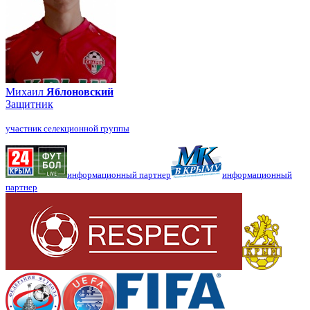
Михаил
Яблоновский
Защитник
участник селекционной группы
информационный партнер
информационный
партнер