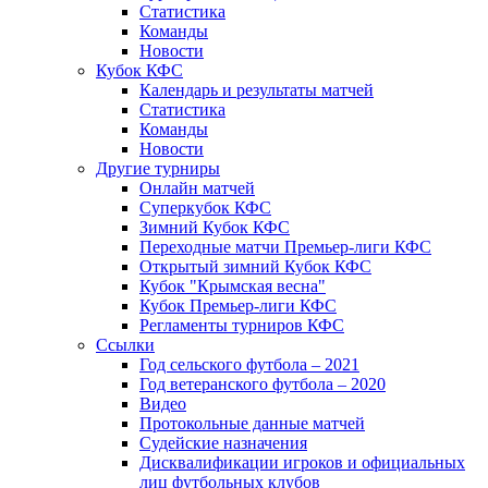
Статистика
Команды
Новости
Кубок КФС
Календарь и результаты матчей
Статистика
Команды
Новости
Другие турниры
Онлайн матчей
Суперкубок КФС
Зимний Кубок КФС
Переходные матчи Премьер-лиги КФС
Открытый зимний Кубок КФС
Кубок "Крымская весна"
Кубок Премьер-лиги КФС
Регламенты турниров КФС
Ссылки
Год сельского футбола – 2021
Год ветеранского футбола – 2020
Видео
Протокольные данные матчей
Судейские назначения
Дисквалификации игроков и официальных
лиц футбольных клубов