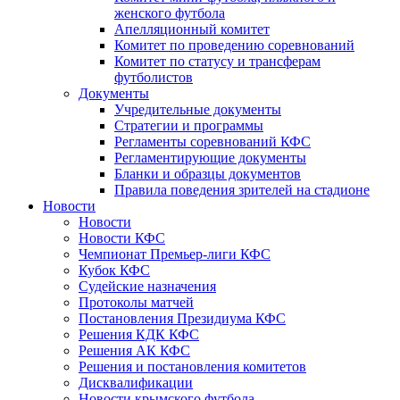
женского футбола
Апелляционный комитет
Комитет по проведению соревнований
Комитет по статусу и трансферам
футболистов
Документы
Учредительные документы
Стратегии и программы
Регламенты соревнований КФС
Регламентирующие документы
Бланки и образцы документов
Правила поведения зрителей на стадионе
Новости
Новости
Новости КФС
Чемпионат Премьер-лиги КФС
Кубок КФС
Судейские назначения
Протоколы матчей
Постановления Президиума КФС
Решения КДК КФС
Решения АК КФС
Решения и постановления комитетов
Дисквалификации
Новости крымского футбола