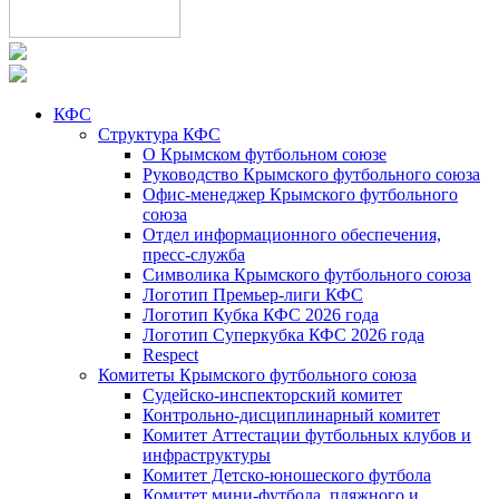
КФС
Структура КФС
О Крымском футбольном союзе
Руководство Крымского футбольного союза
Офис-менеджер Крымского футбольного
союза
Отдел информационного обеспечения,
пресс-служба
Символика Крымского футбольного союза
Логотип Премьер-лиги КФС
Логотип Кубка КФС 2026 года
Логотип Суперкубка КФС 2026 года
Respect
Комитеты Крымского футбольного союза
Судейско-инспекторский комитет
Контрольно-дисциплинарный комитет
Комитет Аттестации футбольных клубов и
инфраструктуры
Комитет Детско-юношеского футбола
Комитет мини-футбола, пляжного и