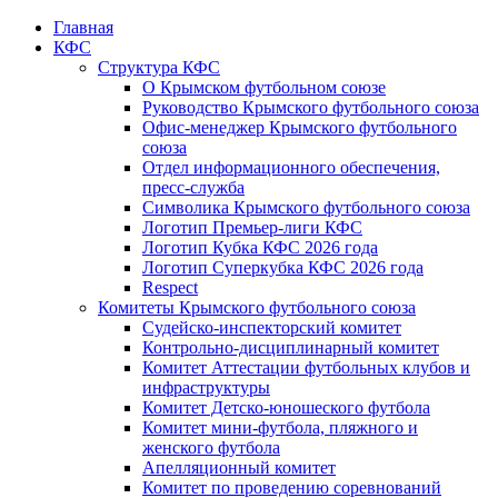
Главная
КФС
Структура КФС
О Крымском футбольном союзе
Руководство Крымского футбольного союза
Офис-менеджер Крымского футбольного
союза
Отдел информационного обеспечения,
пресс-служба
Символика Крымского футбольного союза
Логотип Премьер-лиги КФС
Логотип Кубка КФС 2026 года
Логотип Суперкубка КФС 2026 года
Respect
Комитеты Крымского футбольного союза
Судейско-инспекторский комитет
Контрольно-дисциплинарный комитет
Комитет Аттестации футбольных клубов и
инфраструктуры
Комитет Детско-юношеского футбола
Комитет мини-футбола, пляжного и
женского футбола
Апелляционный комитет
Комитет по проведению соревнований