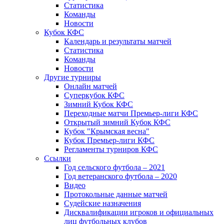
Статистика
Команды
Новости
Кубок КФС
Календарь и результаты матчей
Статистика
Команды
Новости
Другие турниры
Онлайн матчей
Суперкубок КФС
Зимний Кубок КФС
Переходные матчи Премьер-лиги КФС
Открытый зимний Кубок КФС
Кубок "Крымская весна"
Кубок Премьер-лиги КФС
Регламенты турниров КФС
Ссылки
Год сельского футбола – 2021
Год ветеранского футбола – 2020
Видео
Протокольные данные матчей
Судейские назначения
Дисквалификации игроков и официальных
лиц футбольных клубов