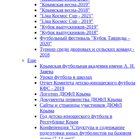
"Крымская весна-2019"
"Крымская весна-2018"
"Liga Космос Cup - 2021"
"Liga Космос Cup - 2019"
"Кубок выпускников-2019"
"Кубок выпускников-2018"
Футбольный фестиваль "Кубок Тавриды –
2020"
Турнир среди дворовых и сельских команд -
2018
Еще
Крымская футбольная академия имени А. Н.
Заяева
Уроки футбола в школах
Отчет Комитета детско-юношеского футбола
КФС - 2019
Логотип ДЮФЛ Крыма
Документы первенства ДЮФЛ Крыма
Сайты и страницы участников ДЮФЛ
Крыма
Год детско-юношеского футбола в
Республике Крым
Конференция "Структура и содержание
подготовки юных футболистов на базовом
этапе (7-14 лет)"