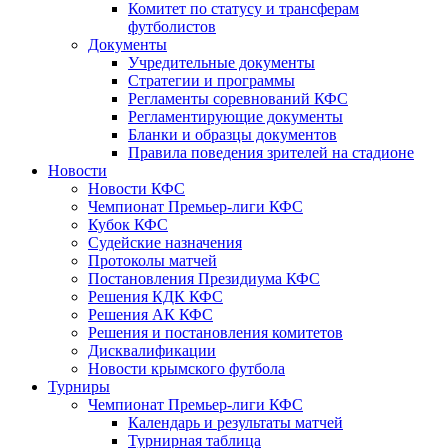
Комитет по статусу и трансферам
футболистов
Документы
Учредительные документы
Стратегии и программы
Регламенты соревнований КФС
Регламентирующие документы
Бланки и образцы документов
Правила поведения зрителей на стадионе
Новости
Новости КФС
Чемпионат Премьер-лиги КФС
Кубок КФС
Судейские назначения
Протоколы матчей
Постановления Президиума КФС
Решения КДК КФС
Решения АК КФС
Решения и постановления комитетов
Дисквалификации
Новости крымского футбола
Турниры
Чемпионат Премьер-лиги КФС
Календарь и результаты матчей
Турнирная таблица