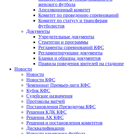
женского футбола
Апелляционный комитет
Комитет по проведению соревнований
Комитет по статусу и трансферам
футболистов
Документы
Учредительные документы
Стратегии и программы
Регламенты соревнований КФС
Регламентирующие документы
Бланки и образцы документов
Правила поведения зрителей на стадионе
Новости
Новости
Новости КФС
Чемпионат Премьер-лиги КФС
Кубок КФС
Судейские назначения
Протоколы матчей
Постановления Президиума КФС
Решения КДК КФС
Решения АК КФС
Решения и постановления комитетов
Дисквалификации
Новости крымского футбола