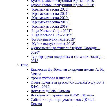
Кубок Главы Республики Крым – 2019
Кубок Главы Республики Крым – 2018
"Крымская весна-2022"
"Крымская весна-2021"
"Крымская весна-2020"
"Крымская весна-2019"
"Крымская весна-2018"
"Liga Космос Cup - 2021"
"Liga Космос Cup - 2019"
"Кубок выпускников-2019"
"Кубок выпускников-2018"
Футбольный фестиваль "Кубок Тавриды –
2020"
Турнир среди дворовых и сельских команд -
2018
Еще
Крымская футбольная академия имени А. Н.
Заяева
Уроки футбола в школах
Отчет Комитета детско-юношеского футбола
КФС - 2019
Логотип ДЮФЛ Крыма
Документы первенства ДЮФЛ Крыма
Сайты и страницы участников ДЮФЛ
Крыма