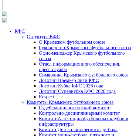
КФС
Структура КФС
О Крымском футбольном союзе
Руководство Крымского футбольного союза
Офис-менеджер Крымского футбольного
союза
Отдел информационного обеспечения,
пресс-служба
Символика Крымского футбольного союза
Логотип Премьер-лиги КФС
Логотип Кубка КФС 2026 года
Логотип Суперкубка КФС 2026 года
Respect
Комитеты Крымского футбольного союза
Судейско-инспекторский комитет
Контрольно-дисциплинарный комитет
Комитет Аттестации футбольных клубов и
инфраструктуры
Комитет Детско-юношеского футбола
Комитет мини-футбола, пляжного и