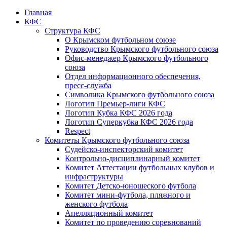
Главная
КФС
Структура КФС
О Крымском футбольном союзе
Руководство Крымского футбольного союза
Офис-менеджер Крымского футбольного
союза
Отдел информационного обеспечения,
пресс-служба
Символика Крымского футбольного союза
Логотип Премьер-лиги КФС
Логотип Кубка КФС 2026 года
Логотип Суперкубка КФС 2026 года
Respect
Комитеты Крымского футбольного союза
Судейско-инспекторский комитет
Контрольно-дисциплинарный комитет
Комитет Аттестации футбольных клубов и
инфраструктуры
Комитет Детско-юношеского футбола
Комитет мини-футбола, пляжного и
женского футбола
Апелляционный комитет
Комитет по проведению соревнований