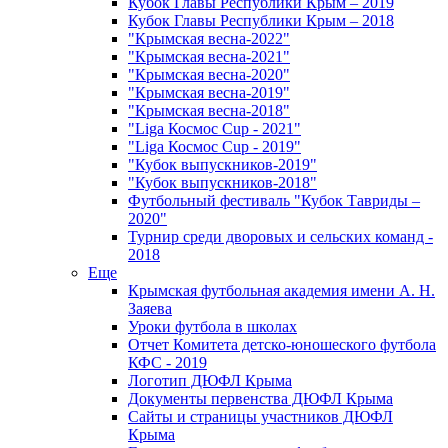
Кубок Главы Республики Крым – 2019
Кубок Главы Республики Крым – 2018
"Крымская весна-2022"
"Крымская весна-2021"
"Крымская весна-2020"
"Крымская весна-2019"
"Крымская весна-2018"
"Liga Космос Cup - 2021"
"Liga Космос Cup - 2019"
"Кубок выпускников-2019"
"Кубок выпускников-2018"
Футбольный фестиваль "Кубок Тавриды –
2020"
Турнир среди дворовых и сельских команд -
2018
Еще
Крымская футбольная академия имени А. Н.
Заяева
Уроки футбола в школах
Отчет Комитета детско-юношеского футбола
КФС - 2019
Логотип ДЮФЛ Крыма
Документы первенства ДЮФЛ Крыма
Сайты и страницы участников ДЮФЛ
Крыма