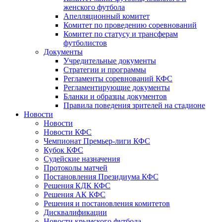
женского футбола
Апелляционный комитет
Комитет по проведению соревнований
Комитет по статусу и трансферам
футболистов
Документы
Учредительные документы
Стратегии и программы
Регламенты соревнований КФС
Регламентирующие документы
Бланки и образцы документов
Правила поведения зрителей на стадионе
Новости
Новости
Новости КФС
Чемпионат Премьер-лиги КФС
Кубок КФС
Судейские назначения
Протоколы матчей
Постановления Президиума КФС
Решения КДК КФС
Решения АК КФС
Решения и постановления комитетов
Дисквалификации
Новости крымского футбола