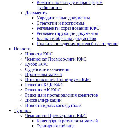
Комитет по статусу и трансферам
футболистов
Документы
Учредительные документы
Стратегии и программы
Регламенты соревнований КФС
Регламентирующие документы
Бланки и образцы документов
Правила поведения зрителей на стадионе
Новости
Новости КФС
Чемпионат Премьер-лиги КФС
Кубок КФС
Судейские назначения
Протоколы матчей
Постановления Президиума КФС
Решения КДК КФС
Решения АК КФС
Решения и постановления комитетов
Дисквалификации
Новости крымского футбола
Турниры
Чемпионат Премьер-лиги КФС
Календарь и результаты матчей
Турнирная таблица