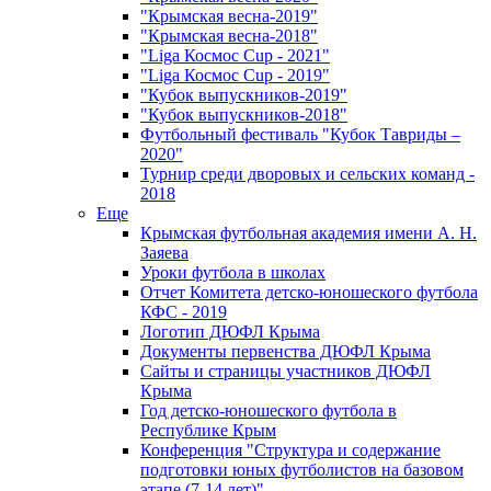
"Крымская весна-2019"
"Крымская весна-2018"
"Liga Космос Cup - 2021"
"Liga Космос Cup - 2019"
"Кубок выпускников-2019"
"Кубок выпускников-2018"
Футбольный фестиваль "Кубок Тавриды –
2020"
Турнир среди дворовых и сельских команд -
2018
Еще
Крымская футбольная академия имени А. Н.
Заяева
Уроки футбола в школах
Отчет Комитета детско-юношеского футбола
КФС - 2019
Логотип ДЮФЛ Крыма
Документы первенства ДЮФЛ Крыма
Сайты и страницы участников ДЮФЛ
Крыма
Год детско-юношеского футбола в
Республике Крым
Конференция "Структура и содержание
подготовки юных футболистов на базовом
этапе (7-14 лет)"