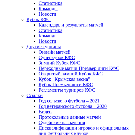
Статистика
Команды
Новости
Кубок КФС
Календарь и результаты матчей
Статистика
Команды
Новости
Другие турниры
Онлайн матчей
Суперкубок КФС
Зимний Кубок КФС
Переходные матчи Премьер-лиги КФС
Открытый зимний Кубок КФС
Кубок "Крымская весна"
Кубок Премьер-лиги КФС
Регламенты турниров КФС
Ссылки
Год сельского футбола – 2021
Год ветеранского футбола – 2020
Видео
Протокольные данные матчей
Судейские назначения
Дисквалификации игроков и официальных
лиц футбольных клубов