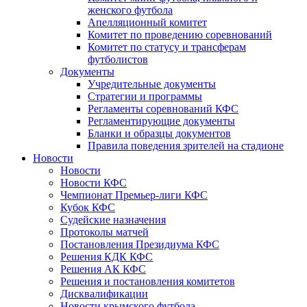
женского футбола
Апелляционный комитет
Комитет по проведению соревнований
Комитет по статусу и трансферам
футболистов
Документы
Учредительные документы
Стратегии и программы
Регламенты соревнований КФС
Регламентирующие документы
Бланки и образцы документов
Правила поведения зрителей на стадионе
Новости
Новости
Новости КФС
Чемпионат Премьер-лиги КФС
Кубок КФС
Судейские назначения
Протоколы матчей
Постановления Президиума КФС
Решения КДК КФС
Решения АК КФС
Решения и постановления комитетов
Дисквалификации
Новости крымского футбола