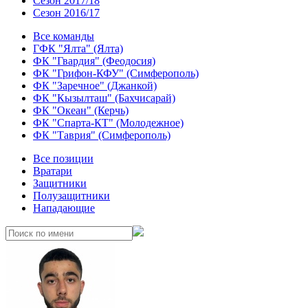
Сезон 2017/18
Сезон 2016/17
Все команды
ГФК "Ялта" (Ялта)
ФК "Гвардия" (Феодосия)
ФК "Грифон-КФУ" (Симферополь)
ФК "Заречное" (Джанкой)
ФК "Кызылташ" (Бахчисарай)
ФК "Океан" (Керчь)
ФК "Спарта-КТ" (Молодежное)
ФК "Таврия" (Симферополь)
Все позиции
Вратари
Защитники
Полузащитники
Нападающие