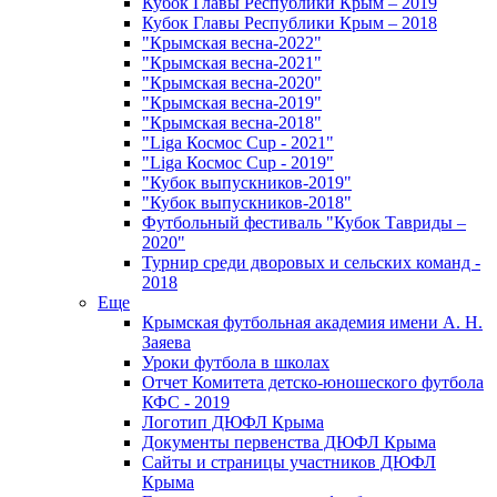
Кубок Главы Республики Крым – 2019
Кубок Главы Республики Крым – 2018
"Крымская весна-2022"
"Крымская весна-2021"
"Крымская весна-2020"
"Крымская весна-2019"
"Крымская весна-2018"
"Liga Космос Cup - 2021"
"Liga Космос Cup - 2019"
"Кубок выпускников-2019"
"Кубок выпускников-2018"
Футбольный фестиваль "Кубок Тавриды –
2020"
Турнир среди дворовых и сельских команд -
2018
Еще
Крымская футбольная академия имени А. Н.
Заяева
Уроки футбола в школах
Отчет Комитета детско-юношеского футбола
КФС - 2019
Логотип ДЮФЛ Крыма
Документы первенства ДЮФЛ Крыма
Сайты и страницы участников ДЮФЛ
Крыма