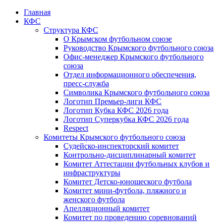
Главная
КФС
Структура КФС
О Крымском футбольном союзе
Руководство Крымского футбольного союза
Офис-менеджер Крымского футбольного
союза
Отдел информационного обеспечения,
пресс-служба
Символика Крымского футбольного союза
Логотип Премьер-лиги КФС
Логотип Кубка КФС 2026 года
Логотип Суперкубка КФС 2026 года
Respect
Комитеты Крымского футбольного союза
Судейско-инспекторский комитет
Контрольно-дисциплинарный комитет
Комитет Аттестации футбольных клубов и
инфраструктуры
Комитет Детско-юношеского футбола
Комитет мини-футбола, пляжного и
женского футбола
Апелляционный комитет
Комитет по проведению соревнований