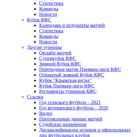
Статистика
Команды
Новости
Кубок КФС
Календарь и результаты матчей
Статистика
Команды
Новости
Другие турниры
Онлайн матчей
Суперкубок КФС
Зимний Кубок КФС
Переходные матчи Премьер-лиги КФС
Открытый зимний Кубок КФС
Кубок "Крымская весна"
Кубок Премьер-лиги КФС
Регламенты турниров КФС
Ссылки
Год сельского футбола – 2021
Год ветеранского футбола – 2020
Видео
Протокольные данные матчей
Судейские назначения
Дисквалификации игроков и официальных
лиц футбольных клубов