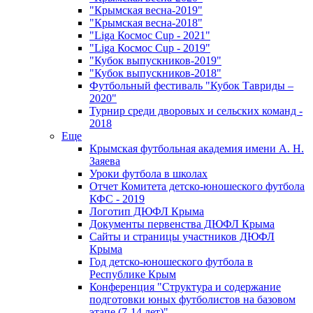
"Крымская весна-2019"
"Крымская весна-2018"
"Liga Космос Cup - 2021"
"Liga Космос Cup - 2019"
"Кубок выпускников-2019"
"Кубок выпускников-2018"
Футбольный фестиваль "Кубок Тавриды –
2020"
Турнир среди дворовых и сельских команд -
2018
Еще
Крымская футбольная академия имени А. Н.
Заяева
Уроки футбола в школах
Отчет Комитета детско-юношеского футбола
КФС - 2019
Логотип ДЮФЛ Крыма
Документы первенства ДЮФЛ Крыма
Сайты и страницы участников ДЮФЛ
Крыма
Год детско-юношеского футбола в
Республике Крым
Конференция "Структура и содержание
подготовки юных футболистов на базовом
этапе (7-14 лет)"