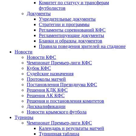
Комитет по статусу и трансферам
футболистов
Документы
Учредительные документы
Стратегии и программы
Регламенты соревнований КФС
Регламентирующие документы
Бланки и образцы документов
Правила поведения зрителей на стадионе
Новости
Новости КФС
Чемпионат Премьер-лиги КФС
Кубок КФС
Судейские назначения
Протоколы матчей
Постановления Президиума КФС
Решения КДК КФС
Решения АК КФС
Решения и постановления комитетов
Дисквалификации
Новости крымского футбола
Турниры
Чемпионат Премьер-лиги КФС
Календарь и результаты матчей
Турнирная таблица