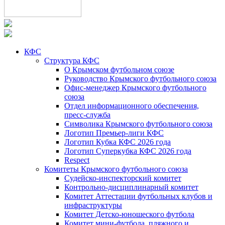
КФС
Структура КФС
О Крымском футбольном союзе
Руководство Крымского футбольного союза
Офис-менеджер Крымского футбольного
союза
Отдел информационного обеспечения,
пресс-служба
Символика Крымского футбольного союза
Логотип Премьер-лиги КФС
Логотип Кубка КФС 2026 года
Логотип Суперкубка КФС 2026 года
Respect
Комитеты Крымского футбольного союза
Судейско-инспекторский комитет
Контрольно-дисциплинарный комитет
Комитет Аттестации футбольных клубов и
инфраструктуры
Комитет Детско-юношеского футбола
Комитет мини-футбола, пляжного и