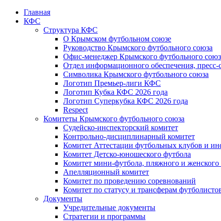
Главная
КФС
Структура КФС
О Крымском футбольном союзе
Руководство Крымского футбольного союза
Офис-менеджер Крымского футбольного союз
Отдел информационного обеспечения, пресс-
Символика Крымского футбольного союза
Логотип Премьер-лиги КФС
Логотип Кубка КФС 2026 года
Логотип Суперкубка КФС 2026 года
Respect
Комитеты Крымского футбольного союза
Судейско-инспекторский комитет
Контрольно-дисциплинарный комитет
Комитет Аттестации футбольных клубов и и
Комитет Детско-юношеского футбола
Комитет мини-футбола, пляжного и женского
Апелляционный комитет
Комитет по проведению соревнований
Комитет по статусу и трансферам футболисто
Документы
Учредительные документы
Стратегии и программы