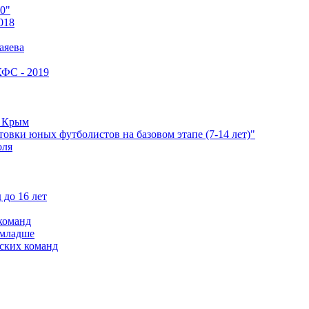
0"
018
аяева
КФС - 2019
е Крым
овки юных футболистов на базовом этапе (7-14 лет)"
оля
 до 16 лет
команд
 младше
ских команд