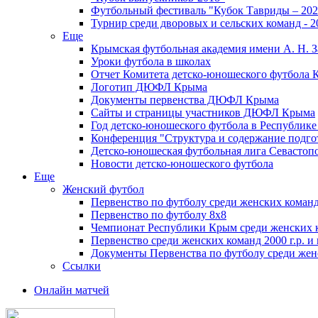
Футбольный фестиваль "Кубок Тавриды – 202
Турнир среди дворовых и сельских команд - 2
Еще
Крымская футбольная академия имени А. Н. З
Уроки футбола в школах
Отчет Комитета детско-юношеского футбола 
Логотип ДЮФЛ Крыма
Документы первенства ДЮФЛ Крыма
Сайты и страницы участников ДЮФЛ Крыма
Год детско-юношеского футбола в Республик
Конференция "Структура и содержание подгот
Детско-юношеская футбольная лига Севастоп
Новости детско-юношеского футбола
Еще
Женский футбол
Первенство по футболу среди женских команд
Первенство по футболу 8х8
Чемпионат Республики Крым среди женских 
Первенство среди женских команд 2000 г.р. и
Документы Первенства по футболу среди жен
Ссылки
Онлайн матчей