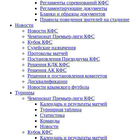
Регламенты соревнований КФС
Регламентирующие документы
Бланки и образцы документов
Правила поведения зрителей на стадионе
Новости
Новости КФС
Чемпионат Премьер-лиги КФС
Кубок КФС
Судейские назначения
Протоколы матчей
Постановления Президиума КФС
Решения КДК КФС
Решения АК КФС
Решения и постановления комитетов
Дисквалификации
Новости крымского футбола
Турниры
Чемпионат Премьер-лиги КФС
Календарь и результаты матчей
Турнирная таблица
Статистика
Команды
Новости
Кубок КФС
Календарь и результаты матчей