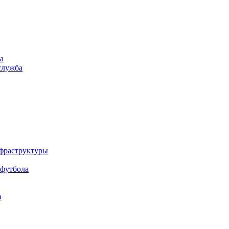
а
служба
нфраструктуры
 футбола
в