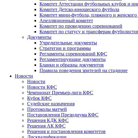
Комитет Аттестации футбольных клубов и и
Комитет Детско-юношеского футбола
Комитет мини-футбола, пляжного и женского
Апелляционный комитет
Комитет по проведению соревнований
Комитет по статусу и трансферам футболисто
Документы
Учредительные документы
Стратегии и программы
Регламенты соревнований КФС
Регламентирующие документы
Бланки и образцы документов
Правила поведения зрителей на стадионе
Новости
Новости
Новости КФС
Чемпионат Премьер-лиги КФС
Кубок КФС
Судейские назначения
Протоколы матчей
Постановления Президиума КФС
Решения КДК КФС
Решения АК КФС
Решения и постановления комитетов
Дисквалификации