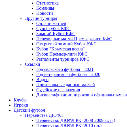
Статистика
Команды
Новости
Другие турниры
Онлайн матчей
Суперкубок КФС
Зимний Кубок КФС
Переходные матчи Премьер-лиги КФС
Открытый зимний Кубок КФС
Кубок "Крымская весна"
Кубок Премьер-лиги КФС
Регламенты турниров КФС
Ссылки
Год сельского футбола – 2021
Год ветеранского футбола – 2020
Видео
Протокольные данные матчей
Судейские назначения
Дисквалификации игроков и официальных ли
Клубы
Игроки
Детский футбол
Первенства ДЮФЛ
Первенство ДЮФЛ РК (2008-2009 гг. р.)
Первенство ДЮФЛ РК (2010 г.р.)