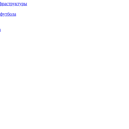
нфраструктуры
 футбола
в