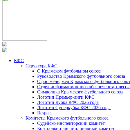
КФС
Структура КФС
О Крымском футбольном союзе
Руководство Крымского футбольного союза
Офис-менеджер Крымского футбольного союз
Отдел информационного обеспечения, пресс-
Символика Крымского футбольного союза
Логотип Премьер-лиги КФС
Логотип Кубка КФС 2026 года
Логотип Суперкубка КФС 2026 года
Respect
Комитеты Крымского футбольного союза
Судейско-инспекторский комитет
Контрольно-дисциплинарный комитет