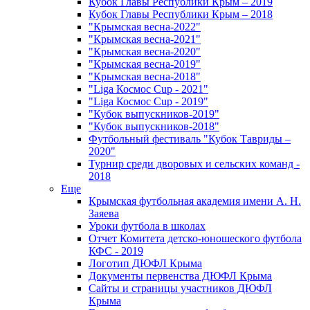
Кубок Главы Республики Крым – 2019
Кубок Главы Республики Крым – 2018
"Крымская весна-2022"
"Крымская весна-2021"
"Крымская весна-2020"
"Крымская весна-2019"
"Крымская весна-2018"
"Liga Космос Cup - 2021"
"Liga Космос Cup - 2019"
"Кубок выпускников-2019"
"Кубок выпускников-2018"
Футбольный фестиваль "Кубок Тавриды –
2020"
Турнир среди дворовых и сельских команд -
2018
Еще
Крымская футбольная академия имени А. Н.
Заяева
Уроки футбола в школах
Отчет Комитета детско-юношеского футбола
КФС - 2019
Логотип ДЮФЛ Крыма
Документы первенства ДЮФЛ Крыма
Сайты и страницы участников ДЮФЛ
Крыма