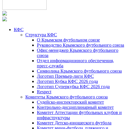
КФС
Структура КФС
О Крымском футбольном союзе
Руководство Крымского футбольного союза
Офис-менеджер Крымского футбольного
союза
Отдел информационного обеспечения,
пресс-служба
Символика Крымского футбольного союза
Логотип Премьер-лиги КФС
Логотип Кубка КФС 2026 года
Логотип Суперкубка КФС 2026 года
Respect
Комитеты Крымского футбольного союза
Судейско-инспекторский комитет
Контрольно-дисциплинарный комитет
Комитет Аттестации футбольных клубов и
инфраструктуры
Комитет Детско-юношеского футбола
Комитет мини-футбола, пляжного и