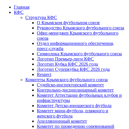
Главная
КФС
Структура КФС
О Крымском футбольном союзе
Руководство Крымского футбольного союза
Офис-менеджер Крымского футбольного
союза
Отдел информационного обеспечения,
пресс-служба
Символика Крымского футбольного союза
Логотип Премьер-лиги КФС
Логотип Кубка КФС 2026 года
Логотип Суперкубка КФС 2026 года
Respect
Комитеты Крымского футбольного союза
Судейско-инспекторский комитет
Контрольно-дисциплинарный комитет
Комитет Аттестации футбольных клубов и
инфраструктуры
Комитет Детско-юношеского футбола
Комитет мини-футбола, пляжного и
женского футбола
Апелляционный комитет
Комитет по проведению соревнований