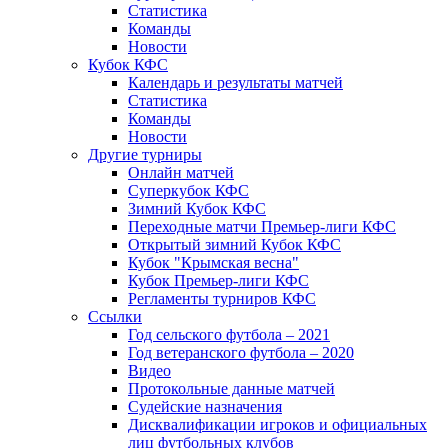
Статистика
Команды
Новости
Кубок КФС
Календарь и результаты матчей
Статистика
Команды
Новости
Другие турниры
Онлайн матчей
Суперкубок КФС
Зимний Кубок КФС
Переходные матчи Премьер-лиги КФС
Открытый зимний Кубок КФС
Кубок "Крымская весна"
Кубок Премьер-лиги КФС
Регламенты турниров КФС
Ссылки
Год сельского футбола – 2021
Год ветеранского футбола – 2020
Видео
Протокольные данные матчей
Судейские назначения
Дисквалификации игроков и официальных
лиц футбольных клубов