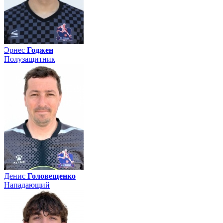
Эрнес
Годжен
Полузащитник
Денис
Головещенко
Нападающий