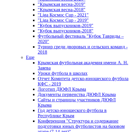
"Крымская весна-2019"
"Крымская весна-2018"
"Liga Космос Cup - 2021"
"Liga Космос Cup - 2019"
"Кубок выпускников-2019"
"Кубок выпускников-2018"
Футбольный фестиваль "Кубок Тавриды –
2020"
Турнир среди дворовых и сельских команд -
2018
Еще
Крымская футбольная академия имени А. Н.
Заяева
Уроки футбола в школах
Отчет Комитета детско-юношеского футбола
КФС - 2019
Логотип ДЮФЛ Крыма
Документы первенства ДЮФЛ Крыма
Сайты и страницы участников ДЮФЛ
Крыма
Год детско-юношеского футбола в
Республике Крым
Конференция "Структура и содержание
подготовки юных футболистов на базовом
этапе (7-14 лет)"