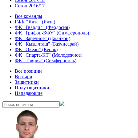
Сезон 2017/18
Сезон 2016/17
Все команды
ГФК "Ялта" (Ялта)
ФК "Гвардия" (Феодосия)
ФК "Грифон-КФУ" (Симферополь)
ФК "Заречное" (Джанкой)
ФК "Кызылташ" (Бахчисарай)
ФК "Океан" (Керчь)
ФК "Спарта-КТ" (Молодежное)
ФК "Таврия" (Симферополь)
Все позиции
Вратари
Защитники
Полузащитники
Нападающие