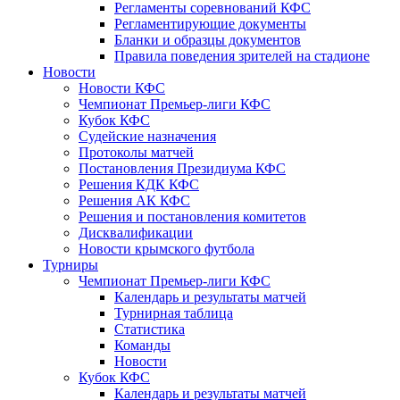
Регламенты соревнований КФС
Регламентирующие документы
Бланки и образцы документов
Правила поведения зрителей на стадионе
Новости
Новости КФС
Чемпионат Премьер-лиги КФС
Кубок КФС
Судейские назначения
Протоколы матчей
Постановления Президиума КФС
Решения КДК КФС
Решения АК КФС
Решения и постановления комитетов
Дисквалификации
Новости крымского футбола
Турниры
Чемпионат Премьер-лиги КФС
Календарь и результаты матчей
Турнирная таблица
Статистика
Команды
Новости
Кубок КФС
Календарь и результаты матчей