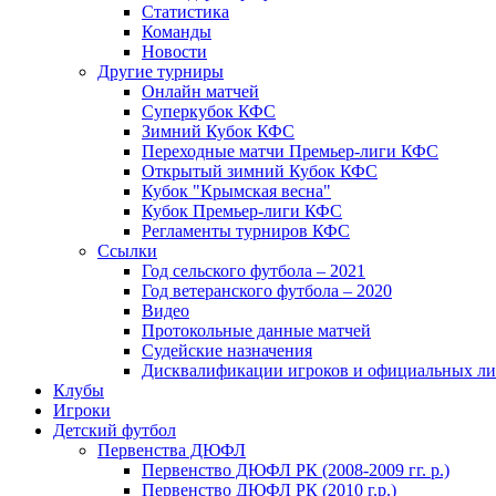
Статистика
Команды
Новости
Другие турниры
Онлайн матчей
Суперкубок КФС
Зимний Кубок КФС
Переходные матчи Премьер-лиги КФС
Открытый зимний Кубок КФС
Кубок "Крымская весна"
Кубок Премьер-лиги КФС
Регламенты турниров КФС
Ссылки
Год сельского футбола – 2021
Год ветеранского футбола – 2020
Видео
Протокольные данные матчей
Судейские назначения
Дисквалификации игроков и официальных ли
Клубы
Игроки
Детский футбол
Первенства ДЮФЛ
Первенство ДЮФЛ РК (2008-2009 гг. р.)
Первенство ДЮФЛ РК (2010 г.р.)