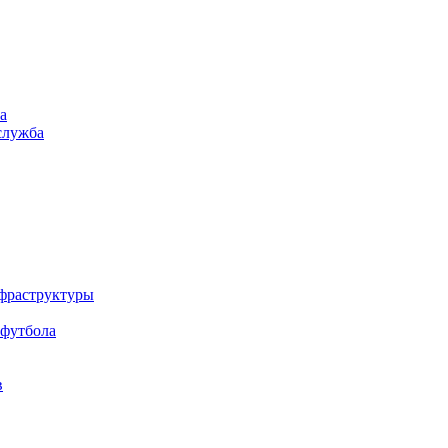
а
служба
нфраструктуры
 футбола
в