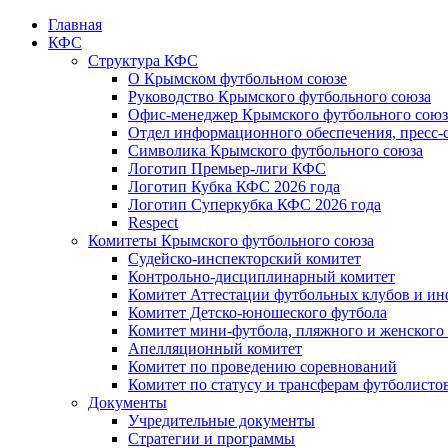
Главная
КФС
Структура КФС
О Крымском футбольном союзе
Руководство Крымского футбольного союза
Офис-менеджер Крымского футбольного союз
Отдел информационного обеспечения, пресс-
Символика Крымского футбольного союза
Логотип Премьер-лиги КФС
Логотип Кубка КФС 2026 года
Логотип Суперкубка КФС 2026 года
Respect
Комитеты Крымского футбольного союза
Судейско-инспекторский комитет
Контрольно-дисциплинарный комитет
Комитет Аттестации футбольных клубов и и
Комитет Детско-юношеского футбола
Комитет мини-футбола, пляжного и женского
Апелляционный комитет
Комитет по проведению соревнований
Комитет по статусу и трансферам футболисто
Документы
Учредительные документы
Стратегии и программы