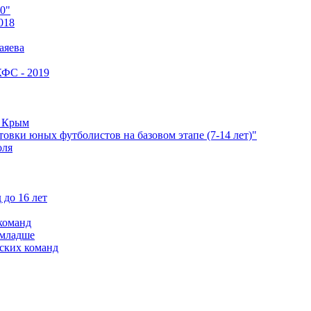
0"
018
аяева
КФС - 2019
е Крым
овки юных футболистов на базовом этапе (7-14 лет)"
оля
 до 16 лет
команд
 младше
ских команд