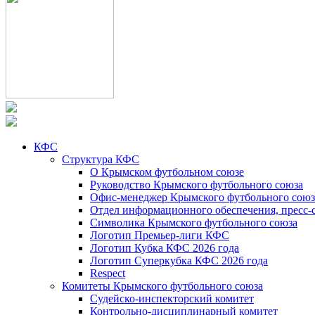
КФС
Структура КФС
О Крымском футбольном союзе
Руководство Крымского футбольного союза
Офис-менеджер Крымского футбольного союз
Отдел информационного обеспечения, пресс-
Символика Крымского футбольного союза
Логотип Премьер-лиги КФС
Логотип Кубка КФС 2026 года
Логотип Суперкубка КФС 2026 года
Respect
Комитеты Крымского футбольного союза
Судейско-инспекторский комитет
Контрольно-дисциплинарный комитет