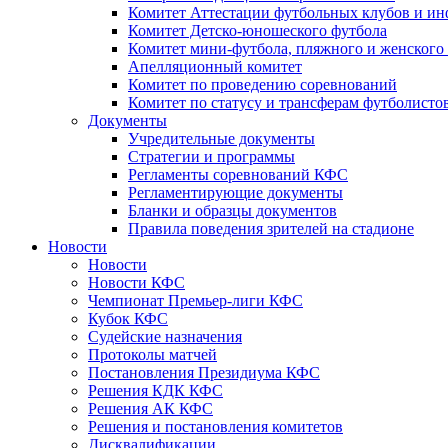
Комитет Аттестации футбольных клубов и и
Комитет Детско-юношеского футбола
Комитет мини-футбола, пляжного и женского
Апелляционный комитет
Комитет по проведению соревнований
Комитет по статусу и трансферам футболисто
Документы
Учредительные документы
Стратегии и программы
Регламенты соревнований КФС
Регламентирующие документы
Бланки и образцы документов
Правила поведения зрителей на стадионе
Новости
Новости
Новости КФС
Чемпионат Премьер-лиги КФС
Кубок КФС
Судейские назначения
Протоколы матчей
Постановления Президиума КФС
Решения КДК КФС
Решения АК КФС
Решения и постановления комитетов
Дисквалификации