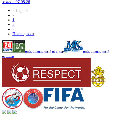
07.08.26
Заявлен:
« Первая
«
1
2
»
Последняя »
информационный партнер
информационный
партнер