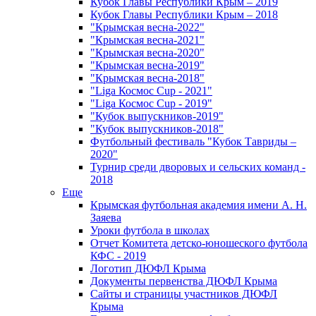
Кубок Главы Республики Крым – 2019
Кубок Главы Республики Крым – 2018
"Крымская весна-2022"
"Крымская весна-2021"
"Крымская весна-2020"
"Крымская весна-2019"
"Крымская весна-2018"
"Liga Космос Cup - 2021"
"Liga Космос Cup - 2019"
"Кубок выпускников-2019"
"Кубок выпускников-2018"
Футбольный фестиваль "Кубок Тавриды –
2020"
Турнир среди дворовых и сельских команд -
2018
Еще
Крымская футбольная академия имени А. Н.
Заяева
Уроки футбола в школах
Отчет Комитета детско-юношеского футбола
КФС - 2019
Логотип ДЮФЛ Крыма
Документы первенства ДЮФЛ Крыма
Сайты и страницы участников ДЮФЛ
Крыма