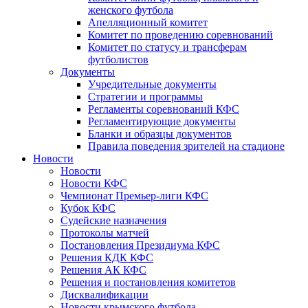
женского футбола
Апелляционный комитет
Комитет по проведению соревнований
Комитет по статусу и трансферам
футболистов
Документы
Учредительные документы
Стратегии и программы
Регламенты соревнований КФС
Регламентирующие документы
Бланки и образцы документов
Правила поведения зрителей на стадионе
Новости
Новости
Новости КФС
Чемпионат Премьер-лиги КФС
Кубок КФС
Судейские назначения
Протоколы матчей
Постановления Президиума КФС
Решения КДК КФС
Решения АК КФС
Решения и постановления комитетов
Дисквалификации
Новости крымского футбола