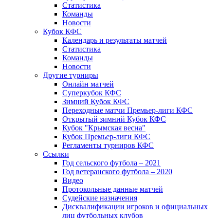
Статистика
Команды
Новости
Кубок КФС
Календарь и результаты матчей
Статистика
Команды
Новости
Другие турниры
Онлайн матчей
Суперкубок КФС
Зимний Кубок КФС
Переходные матчи Премьер-лиги КФС
Открытый зимний Кубок КФС
Кубок "Крымская весна"
Кубок Премьер-лиги КФС
Регламенты турниров КФС
Ссылки
Год сельского футбола – 2021
Год ветеранского футбола – 2020
Видео
Протокольные данные матчей
Судейские назначения
Дисквалификации игроков и официальных
лиц футбольных клубов