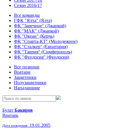
Сезон 2017/18
Сезон 2016/17
Все команды
ГФК "Ялта" (Ялта)
ФК "Заречное" (Джанкой)
ФК "МАК" (Джанкой)
ФК "Океан" (Керчь)
ФК "Спарта-КТ" (Молодежное)
ФК "Сталкер" (Евпатория)
ФК "Таврия" (Симферополь)
ФК "Феодосия" (Феодосия)
Все позиции
Вратари
Защитники
Полузащитники
Нападающие
Булат
Бакиров
Вратарь
19.01.2005
Дата рождения: