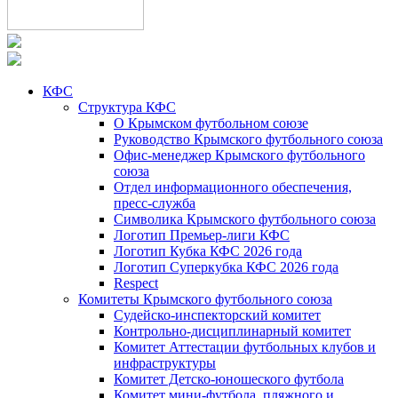
КФС
Структура КФС
О Крымском футбольном союзе
Руководство Крымского футбольного союза
Офис-менеджер Крымского футбольного
союза
Отдел информационного обеспечения,
пресс-служба
Символика Крымского футбольного союза
Логотип Премьер-лиги КФС
Логотип Кубка КФС 2026 года
Логотип Суперкубка КФС 2026 года
Respect
Комитеты Крымского футбольного союза
Судейско-инспекторский комитет
Контрольно-дисциплинарный комитет
Комитет Аттестации футбольных клубов и
инфраструктуры
Комитет Детско-юношеского футбола
Комитет мини-футбола, пляжного и