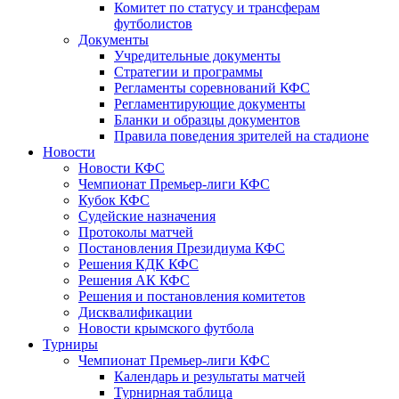
Комитет по статусу и трансферам
футболистов
Документы
Учредительные документы
Стратегии и программы
Регламенты соревнований КФС
Регламентирующие документы
Бланки и образцы документов
Правила поведения зрителей на стадионе
Новости
Новости КФС
Чемпионат Премьер-лиги КФС
Кубок КФС
Судейские назначения
Протоколы матчей
Постановления Президиума КФС
Решения КДК КФС
Решения АК КФС
Решения и постановления комитетов
Дисквалификации
Новости крымского футбола
Турниры
Чемпионат Премьер-лиги КФС
Календарь и результаты матчей
Турнирная таблица