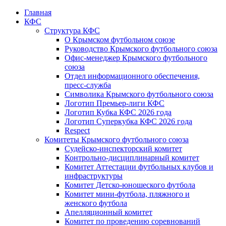
Главная
КФС
Структура КФС
О Крымском футбольном союзе
Руководство Крымского футбольного союза
Офис-менеджер Крымского футбольного
союза
Отдел информационного обеспечения,
пресс-служба
Символика Крымского футбольного союза
Логотип Премьер-лиги КФС
Логотип Кубка КФС 2026 года
Логотип Суперкубка КФС 2026 года
Respect
Комитеты Крымского футбольного союза
Судейско-инспекторский комитет
Контрольно-дисциплинарный комитет
Комитет Аттестации футбольных клубов и
инфраструктуры
Комитет Детско-юношеского футбола
Комитет мини-футбола, пляжного и
женского футбола
Апелляционный комитет
Комитет по проведению соревнований