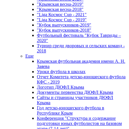
"Крымская весна-2019"
"Крымская весна-2018"
"Liga Космос Cup - 2021"
"Liga Космос Cup - 2019"
"Кубок выпускников-2019"
"Кубок выпускников-2018"
Футбольный фестиваль "Кубок Тавриды –
2020"
Турнир среди дворовых и сельских команд -
2018
Еще
Крымская футбольная академия имени А. Н.
Заяева
Уроки футбола в школах
Отчет Комитета детско-юношеского футбола
КФС - 2019
Логотип ДЮФЛ Крыма
Документы первенства ДЮФЛ Крыма
Сайты и страницы участников ДЮФЛ
Крыма
Год детско-юношеского футбола в
Республике Крым
Конференция "Структура и содержание
подготовки юных футболистов на базовом
этапе (7-14 лет)"