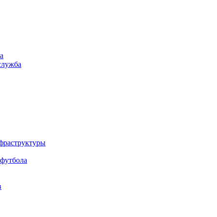
а
служба
нфраструктуры
 футбола
в