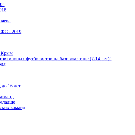
0"
018
аяева
КФС - 2019
е Крым
овки юных футболистов на базовом этапе (7-14 лет)"
оля
 до 16 лет
команд
 младше
ских команд