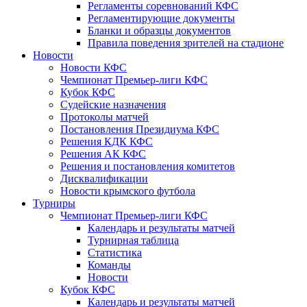
Регламенты соревнований КФС
Регламентирующие документы
Бланки и образцы документов
Правила поведения зрителей на стадионе
Новости
Новости КФС
Чемпионат Премьер-лиги КФС
Кубок КФС
Судейские назначения
Протоколы матчей
Постановления Президиума КФС
Решения КДК КФС
Решения АК КФС
Решения и постановления комитетов
Дисквалификации
Новости крымского футбола
Турниры
Чемпионат Премьер-лиги КФС
Календарь и результаты матчей
Турнирная таблица
Статистика
Команды
Новости
Кубок КФС
Календарь и результаты матчей