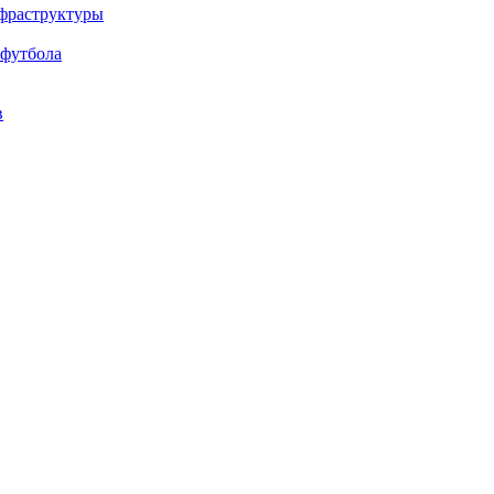
нфраструктуры
 футбола
в