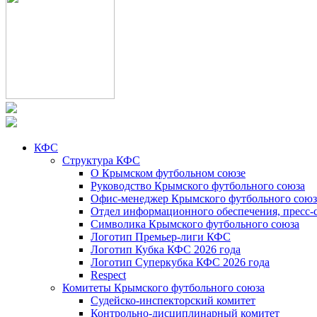
КФС
Структура КФС
О Крымском футбольном союзе
Руководство Крымского футбольного союза
Офис-менеджер Крымского футбольного союз
Отдел информационного обеспечения, пресс-
Символика Крымского футбольного союза
Логотип Премьер-лиги КФС
Логотип Кубка КФС 2026 года
Логотип Суперкубка КФС 2026 года
Respect
Комитеты Крымского футбольного союза
Судейско-инспекторский комитет
Контрольно-дисциплинарный комитет