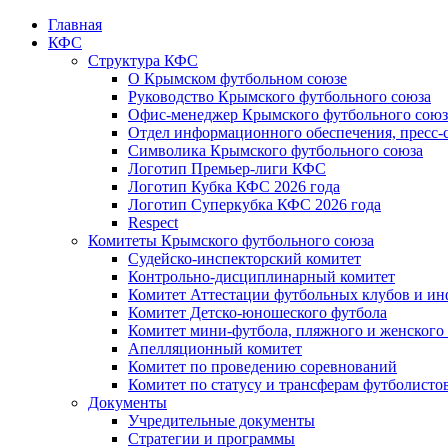
Главная
КФС
Структура КФС
О Крымском футбольном союзе
Руководство Крымского футбольного союза
Офис-менеджер Крымского футбольного союз
Отдел информационного обеспечения, пресс-
Символика Крымского футбольного союза
Логотип Премьер-лиги КФС
Логотип Кубка КФС 2026 года
Логотип Суперкубка КФС 2026 года
Respect
Комитеты Крымского футбольного союза
Судейско-инспекторский комитет
Контрольно-дисциплинарный комитет
Комитет Аттестации футбольных клубов и и
Комитет Детско-юношеского футбола
Комитет мини-футбола, пляжного и женского
Апелляционный комитет
Комитет по проведению соревнований
Комитет по статусу и трансферам футболисто
Документы
Учредительные документы
Стратегии и программы