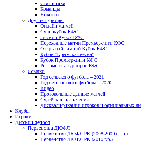
Статистика
Команды
Новости
Другие турниры
Онлайн матчей
Суперкубок КФС
Зимний Кубок КФС
Переходные матчи Премьер-лиги КФС
Открытый зимний Кубок КФС
Кубок "Крымская весна"
Кубок Премьер-лиги КФС
Регламенты турниров КФС
Ссылки
Год сельского футбола – 2021
Год ветеранского футбола – 2020
Видео
Протокольные данные матчей
Судейские назначения
Дисквалификации игроков и официальных ли
Клубы
Игроки
Детский футбол
Первенства ДЮФЛ
Первенство ДЮФЛ РК (2008-2009 гг. р.)
Первенство ДЮФЛ РК (2010 г.р.)