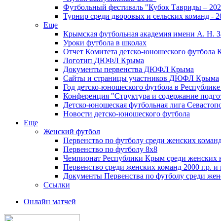
Футбольный фестиваль "Кубок Тавриды – 202
Турнир среди дворовых и сельских команд - 2
Еще
Крымская футбольная академия имени А. Н. З
Уроки футбола в школах
Отчет Комитета детско-юношеского футбола 
Логотип ДЮФЛ Крыма
Документы первенства ДЮФЛ Крыма
Сайты и страницы участников ДЮФЛ Крыма
Год детско-юношеского футбола в Республик
Конференция "Структура и содержание подгот
Детско-юношеская футбольная лига Севастоп
Новости детско-юношеского футбола
Еще
Женский футбол
Первенство по футболу среди женских команд
Первенство по футболу 8х8
Чемпионат Республики Крым среди женских 
Первенство среди женских команд 2000 г.р. и
Документы Первенства по футболу среди жен
Ссылки
Онлайн матчей