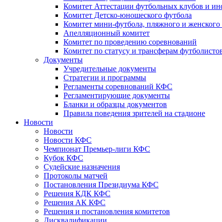
Комитет Аттестации футбольных клубов и и
Комитет Детско-юношеского футбола
Комитет мини-футбола, пляжного и женского
Апелляционный комитет
Комитет по проведению соревнований
Комитет по статусу и трансферам футболисто
Документы
Учредительные документы
Стратегии и программы
Регламенты соревнований КФС
Регламентирующие документы
Бланки и образцы документов
Правила поведения зрителей на стадионе
Новости
Новости
Новости КФС
Чемпионат Премьер-лиги КФС
Кубок КФС
Судейские назначения
Протоколы матчей
Постановления Президиума КФС
Решения КДК КФС
Решения АК КФС
Решения и постановления комитетов
Дисквалификации