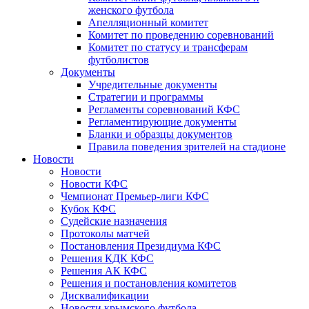
женского футбола
Апелляционный комитет
Комитет по проведению соревнований
Комитет по статусу и трансферам
футболистов
Документы
Учредительные документы
Стратегии и программы
Регламенты соревнований КФС
Регламентирующие документы
Бланки и образцы документов
Правила поведения зрителей на стадионе
Новости
Новости
Новости КФС
Чемпионат Премьер-лиги КФС
Кубок КФС
Судейские назначения
Протоколы матчей
Постановления Президиума КФС
Решения КДК КФС
Решения АК КФС
Решения и постановления комитетов
Дисквалификации
Новости крымского футбола