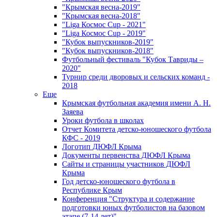
"Крымская весна-2019"
"Крымская весна-2018"
"Liga Космос Cup - 2021"
"Liga Космос Cup - 2019"
"Кубок выпускников-2019"
"Кубок выпускников-2018"
Футбольный фестиваль "Кубок Тавриды –
2020"
Турнир среди дворовых и сельских команд -
2018
Еще
Крымская футбольная академия имени А. Н.
Заяева
Уроки футбола в школах
Отчет Комитета детско-юношеского футбола
КФС - 2019
Логотип ДЮФЛ Крыма
Документы первенства ДЮФЛ Крыма
Сайты и страницы участников ДЮФЛ
Крыма
Год детско-юношеского футбола в
Республике Крым
Конференция "Структура и содержание
подготовки юных футболистов на базовом
этапе (7-14 лет)"