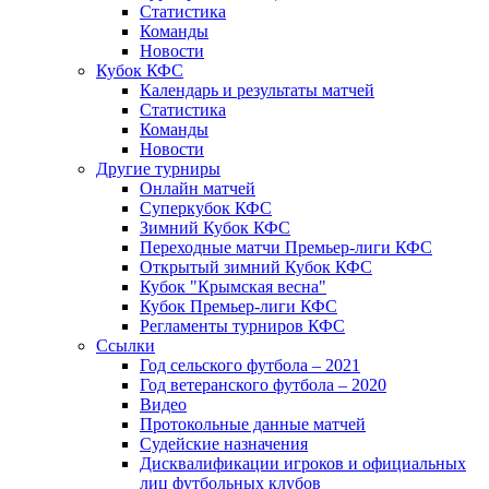
Статистика
Команды
Новости
Кубок КФС
Календарь и результаты матчей
Статистика
Команды
Новости
Другие турниры
Онлайн матчей
Суперкубок КФС
Зимний Кубок КФС
Переходные матчи Премьер-лиги КФС
Открытый зимний Кубок КФС
Кубок "Крымская весна"
Кубок Премьер-лиги КФС
Регламенты турниров КФС
Ссылки
Год сельского футбола – 2021
Год ветеранского футбола – 2020
Видео
Протокольные данные матчей
Судейские назначения
Дисквалификации игроков и официальных
лиц футбольных клубов