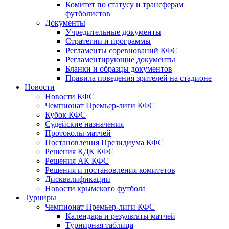
Комитет по статусу и трансферам
футболистов
Документы
Учредительные документы
Стратегии и программы
Регламенты соревнований КФС
Регламентирующие документы
Бланки и образцы документов
Правила поведения зрителей на стадионе
Новости
Новости КФС
Чемпионат Премьер-лиги КФС
Кубок КФС
Судейские назначения
Протоколы матчей
Постановления Президиума КФС
Решения КДК КФС
Решения АК КФС
Решения и постановления комитетов
Дисквалификации
Новости крымского футбола
Турниры
Чемпионат Премьер-лиги КФС
Календарь и результаты матчей
Турнирная таблица