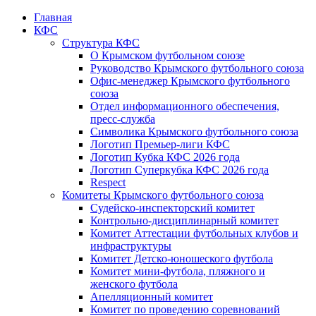
Главная
КФС
Структура КФС
О Крымском футбольном союзе
Руководство Крымского футбольного союза
Офис-менеджер Крымского футбольного
союза
Отдел информационного обеспечения,
пресс-служба
Символика Крымского футбольного союза
Логотип Премьер-лиги КФС
Логотип Кубка КФС 2026 года
Логотип Суперкубка КФС 2026 года
Respect
Комитеты Крымского футбольного союза
Судейско-инспекторский комитет
Контрольно-дисциплинарный комитет
Комитет Аттестации футбольных клубов и
инфраструктуры
Комитет Детско-юношеского футбола
Комитет мини-футбола, пляжного и
женского футбола
Апелляционный комитет
Комитет по проведению соревнований