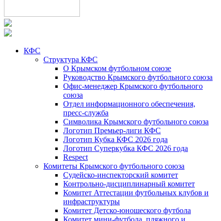
КФС
Структура КФС
О Крымском футбольном союзе
Руководство Крымского футбольного союза
Офис-менеджер Крымского футбольного
союза
Отдел информационного обеспечения,
пресс-служба
Символика Крымского футбольного союза
Логотип Премьер-лиги КФС
Логотип Кубка КФС 2026 года
Логотип Суперкубка КФС 2026 года
Respect
Комитеты Крымского футбольного союза
Судейско-инспекторский комитет
Контрольно-дисциплинарный комитет
Комитет Аттестации футбольных клубов и
инфраструктуры
Комитет Детско-юношеского футбола
Комитет мини-футбола, пляжного и