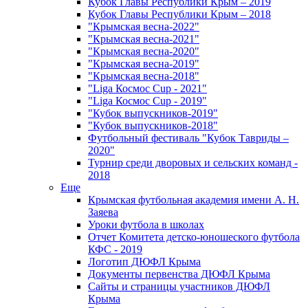
Кубок Главы Республики Крым – 2019
Кубок Главы Республики Крым – 2018
"Крымская весна-2022"
"Крымская весна-2021"
"Крымская весна-2020"
"Крымская весна-2019"
"Крымская весна-2018"
"Liga Космос Cup - 2021"
"Liga Космос Cup - 2019"
"Кубок выпускников-2019"
"Кубок выпускников-2018"
Футбольный фестиваль "Кубок Тавриды –
2020"
Турнир среди дворовых и сельских команд -
2018
Еще
Крымская футбольная академия имени А. Н.
Заяева
Уроки футбола в школах
Отчет Комитета детско-юношеского футбола
КФС - 2019
Логотип ДЮФЛ Крыма
Документы первенства ДЮФЛ Крыма
Сайты и страницы участников ДЮФЛ
Крыма