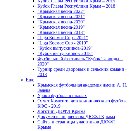
Кубок Главы Республики Крым – 2019
Кубок Главы Республики Крым – 2018
"Крымская весна-2022"
"Крымская весна-2021"
"Крымская весна-2020"
"Крымская весна-2019"
"Крымская весна-2018"
"Liga Космос Cup - 2021"
"Liga Космос Cup - 2019"
"Кубок выпускников-2019"
"Кубок выпускников-2018"
Футбольный фестиваль "Кубок Тавриды –
2020"
Турнир среди дворовых и сельских команд -
2018
Еще
Крымская футбольная академия имени А. Н.
Заяева
Уроки футбола в школах
Отчет Комитета детско-юношеского футбола
КФС - 2019
Логотип ДЮФЛ Крыма
Документы первенства ДЮФЛ Крыма
Сайты и страницы участников ДЮФЛ
Крыма