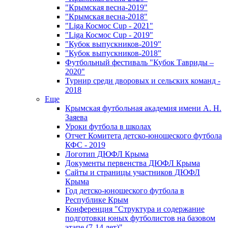
"Крымская весна-2019"
"Крымская весна-2018"
"Liga Космос Cup - 2021"
"Liga Космос Cup - 2019"
"Кубок выпускников-2019"
"Кубок выпускников-2018"
Футбольный фестиваль "Кубок Тавриды –
2020"
Турнир среди дворовых и сельских команд -
2018
Еще
Крымская футбольная академия имени А. Н.
Заяева
Уроки футбола в школах
Отчет Комитета детско-юношеского футбола
КФС - 2019
Логотип ДЮФЛ Крыма
Документы первенства ДЮФЛ Крыма
Сайты и страницы участников ДЮФЛ
Крыма
Год детско-юношеского футбола в
Республике Крым
Конференция "Структура и содержание
подготовки юных футболистов на базовом
этапе (7-14 лет)"