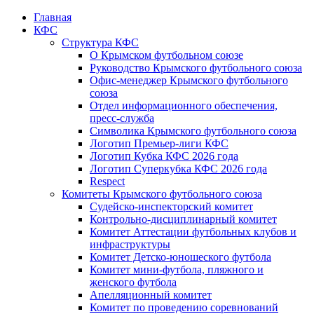
Главная
КФС
Структура КФС
О Крымском футбольном союзе
Руководство Крымского футбольного союза
Офис-менеджер Крымского футбольного
союза
Отдел информационного обеспечения,
пресс-служба
Символика Крымского футбольного союза
Логотип Премьер-лиги КФС
Логотип Кубка КФС 2026 года
Логотип Суперкубка КФС 2026 года
Respect
Комитеты Крымского футбольного союза
Судейско-инспекторский комитет
Контрольно-дисциплинарный комитет
Комитет Аттестации футбольных клубов и
инфраструктуры
Комитет Детско-юношеского футбола
Комитет мини-футбола, пляжного и
женского футбола
Апелляционный комитет
Комитет по проведению соревнований