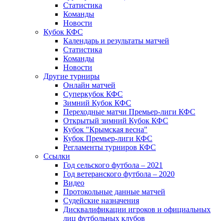
Статистика
Команды
Новости
Кубок КФС
Календарь и результаты матчей
Статистика
Команды
Новости
Другие турниры
Онлайн матчей
Суперкубок КФС
Зимний Кубок КФС
Переходные матчи Премьер-лиги КФС
Открытый зимний Кубок КФС
Кубок "Крымская весна"
Кубок Премьер-лиги КФС
Регламенты турниров КФС
Ссылки
Год сельского футбола – 2021
Год ветеранского футбола – 2020
Видео
Протокольные данные матчей
Судейские назначения
Дисквалификации игроков и официальных
лиц футбольных клубов