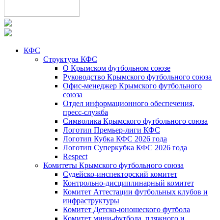
КФС
Структура КФС
О Крымском футбольном союзе
Руководство Крымского футбольного союза
Офис-менеджер Крымского футбольного
союза
Отдел информационного обеспечения,
пресс-служба
Символика Крымского футбольного союза
Логотип Премьер-лиги КФС
Логотип Кубка КФС 2026 года
Логотип Суперкубка КФС 2026 года
Respect
Комитеты Крымского футбольного союза
Судейско-инспекторский комитет
Контрольно-дисциплинарный комитет
Комитет Аттестации футбольных клубов и
инфраструктуры
Комитет Детско-юношеского футбола
Комитет мини-футбола, пляжного и