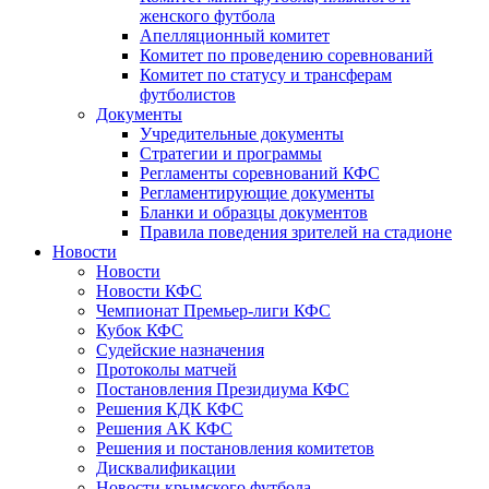
женского футбола
Апелляционный комитет
Комитет по проведению соревнований
Комитет по статусу и трансферам
футболистов
Документы
Учредительные документы
Стратегии и программы
Регламенты соревнований КФС
Регламентирующие документы
Бланки и образцы документов
Правила поведения зрителей на стадионе
Новости
Новости
Новости КФС
Чемпионат Премьер-лиги КФС
Кубок КФС
Судейские назначения
Протоколы матчей
Постановления Президиума КФС
Решения КДК КФС
Решения АК КФС
Решения и постановления комитетов
Дисквалификации
Новости крымского футбола