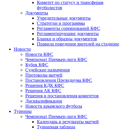
Комитет по статусу и трансферам
футболистов
Документы
Учредительные документы
Стратегии и программы
Регламенты соревнований КФС
Регламентирующие документы
Бланки и образцы документов
Правила поведения зрителей на стадионе
Новости
Новости КФС
Чемпионат Премьер-лиги КФС
Кубок КФС
Судейские назначения
Протоколы матчей
Постановления Президиума КФС
Решения КДК КФС
Решения АК КФС
Решения и постановления комитетов
Дисквалификации
Новости крымского футбола
Турниры
Чемпионат Премьер-лиги КФС
Календарь и результаты матчей
Турнирная таблица