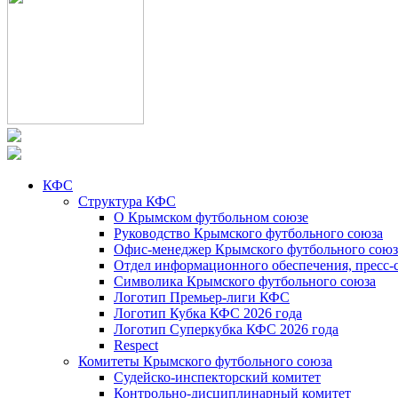
КФС
Структура КФС
О Крымском футбольном союзе
Руководство Крымского футбольного союза
Офис-менеджер Крымского футбольного союз
Отдел информационного обеспечения, пресс-
Символика Крымского футбольного союза
Логотип Премьер-лиги КФС
Логотип Кубка КФС 2026 года
Логотип Суперкубка КФС 2026 года
Respect
Комитеты Крымского футбольного союза
Судейско-инспекторский комитет
Контрольно-дисциплинарный комитет