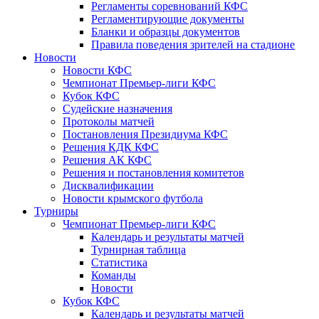
Регламенты соревнований КФС
Регламентирующие документы
Бланки и образцы документов
Правила поведения зрителей на стадионе
Новости
Новости КФС
Чемпионат Премьер-лиги КФС
Кубок КФС
Судейские назначения
Протоколы матчей
Постановления Президиума КФС
Решения КДК КФС
Решения АК КФС
Решения и постановления комитетов
Дисквалификации
Новости крымского футбола
Турниры
Чемпионат Премьер-лиги КФС
Календарь и результаты матчей
Турнирная таблица
Статистика
Команды
Новости
Кубок КФС
Календарь и результаты матчей