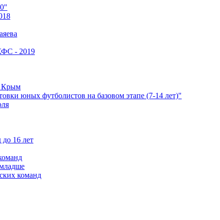
0"
018
аяева
КФС - 2019
е Крым
овки юных футболистов на базовом этапе (7-14 лет)"
оля
 до 16 лет
команд
 младше
ских команд