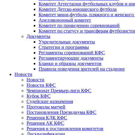
Комитет Аттестации футбольных клубов и и
Комитет Детско-юношеского футбола
Комитет мини-футбола, пляжного и женского
Апелляционный комитет
Комитет по проведению соревнований
Комитет по статусу и трансферам футболисто
Документы
Учредительные документы
Стратегии и программы
Регламенты соревнований КФС
Регламентирующие документы
Бланки и образцы документов
Правила поведения зрителей на стадионе
Новости
Новости
Новости КФС
Чемпионат Премьер-лиги КФС
Кубок КФС
Судейские назначения
Протоколы матчей
Постановления Президиума КФС
Решения КДК КФС
Решения АК КФС
Решения и постановления комитетов
Дисквалификации