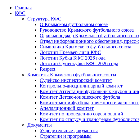
Главная
КФС
Структура КФС
О Крымском футбольном союзе
Руководство Крымского футбольного союза
Офис-менеджер Крымского футбольного союз
Отдел информационного обеспечения, пресс-
Символика Крымского футбольного союза
Логотип Премьер-лиги КФС
Логотип Кубка КФС 2026 года
Логотип Суперкубка КФС 2026 года
Respect
Комитеты Крымского футбольного союза
Судейско-инспекторский комитет
Контрольно-дисциплинарный комитет
Комитет Аттестации футбольных клубов и и
Комитет Детско-юношеского футбола
Комитет мини-футбола, пляжного и женского
Апелляционный комитет
Комитет по проведению соревнований
Комитет по статусу и трансферам футболисто
Документы
Учредительные документы
Стратегии и программы