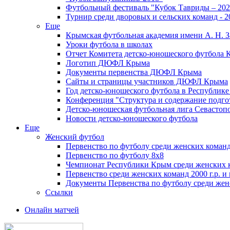
Футбольный фестиваль "Кубок Тавриды – 202
Турнир среди дворовых и сельских команд - 2
Еще
Крымская футбольная академия имени А. Н. З
Уроки футбола в школах
Отчет Комитета детско-юношеского футбола 
Логотип ДЮФЛ Крыма
Документы первенства ДЮФЛ Крыма
Сайты и страницы участников ДЮФЛ Крыма
Год детско-юношеского футбола в Республик
Конференция "Структура и содержание подгот
Детско-юношеская футбольная лига Севастоп
Новости детско-юношеского футбола
Еще
Женский футбол
Первенство по футболу среди женских команд
Первенство по футболу 8х8
Чемпионат Республики Крым среди женских 
Первенство среди женских команд 2000 г.р. и
Документы Первенства по футболу среди жен
Ссылки
Онлайн матчей