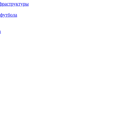
нфраструктуры
 футбола
в