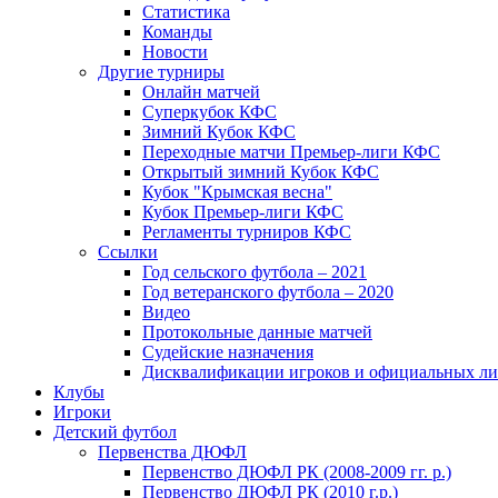
Статистика
Команды
Новости
Другие турниры
Онлайн матчей
Суперкубок КФС
Зимний Кубок КФС
Переходные матчи Премьер-лиги КФС
Открытый зимний Кубок КФС
Кубок "Крымская весна"
Кубок Премьер-лиги КФС
Регламенты турниров КФС
Ссылки
Год сельского футбола – 2021
Год ветеранского футбола – 2020
Видео
Протокольные данные матчей
Судейские назначения
Дисквалификации игроков и официальных ли
Клубы
Игроки
Детский футбол
Первенства ДЮФЛ
Первенство ДЮФЛ РК (2008-2009 гг. р.)
Первенство ДЮФЛ РК (2010 г.р.)