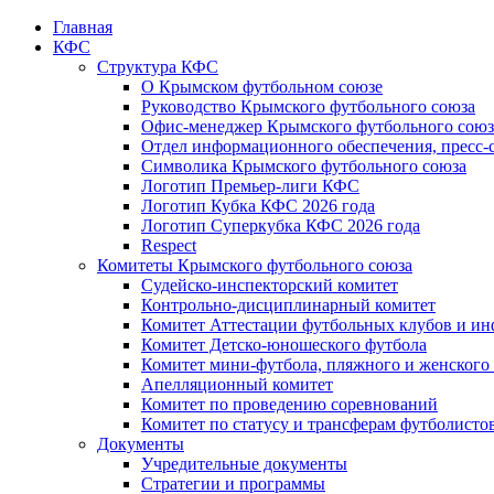
Главная
КФС
Структура КФС
О Крымском футбольном союзе
Руководство Крымского футбольного союза
Офис-менеджер Крымского футбольного союз
Отдел информационного обеспечения, пресс-
Символика Крымского футбольного союза
Логотип Премьер-лиги КФС
Логотип Кубка КФС 2026 года
Логотип Суперкубка КФС 2026 года
Respect
Комитеты Крымского футбольного союза
Судейско-инспекторский комитет
Контрольно-дисциплинарный комитет
Комитет Аттестации футбольных клубов и и
Комитет Детско-юношеского футбола
Комитет мини-футбола, пляжного и женского
Апелляционный комитет
Комитет по проведению соревнований
Комитет по статусу и трансферам футболисто
Документы
Учредительные документы
Стратегии и программы