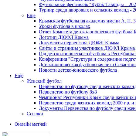
Футбольный фестиваль "Кубок Тавриды – 202
Турнир среди дворовых и сельских команд - 2
Еще
Крымская футбольная академия имени А. Н. З
Уроки футбола в школах
Отчет Комитета детско-юношеского футбола 
Логотип ДЮФЛ Крыма
Документы первенства ДЮФЛ Крыма
Сайты и страницы участников ДЮФЛ Крыма
Год детско-юношеского футбола в Республик
Конференция "Структура и содержание подгот
Детско-юношеская футбольная лига Севастоп
Новости детско-юношеского футбола
Еще
Женский футбол
Первенство по футболу среди женских команд
Первенство по футболу 8х8
Чемпионат Республики Крым среди женских 
Первенство среди женских команд 2000 г.р. и
Документы Первенства по футболу среди жен
Ссылки
Онлайн матчей