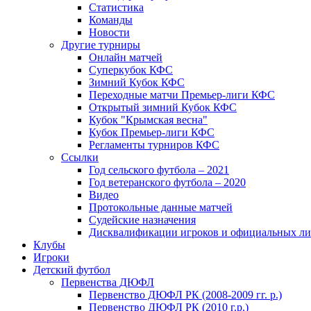
Статистика
Команды
Новости
Другие турниры
Онлайн матчей
Суперкубок КФС
Зимний Кубок КФС
Переходные матчи Премьер-лиги КФС
Открытый зимний Кубок КФС
Кубок "Крымская весна"
Кубок Премьер-лиги КФС
Регламенты турниров КФС
Ссылки
Год сельского футбола – 2021
Год ветеранского футбола – 2020
Видео
Протокольные данные матчей
Судейские назначения
Дисквалификации игроков и официальных ли
Клубы
Игроки
Детский футбол
Первенства ДЮФЛ
Первенство ДЮФЛ РК (2008-2009 гг. р.)
Первенство ДЮФЛ РК (2010 г.р.)