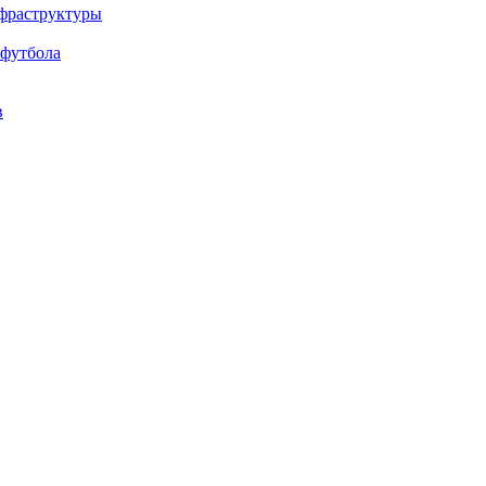
нфраструктуры
 футбола
в