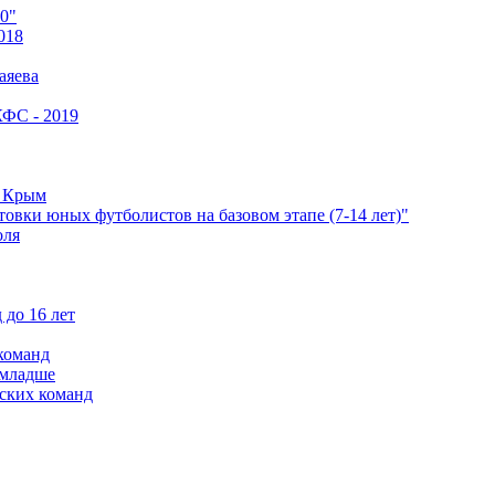
0"
018
аяева
КФС - 2019
е Крым
овки юных футболистов на базовом этапе (7-14 лет)"
оля
 до 16 лет
команд
 младше
ских команд