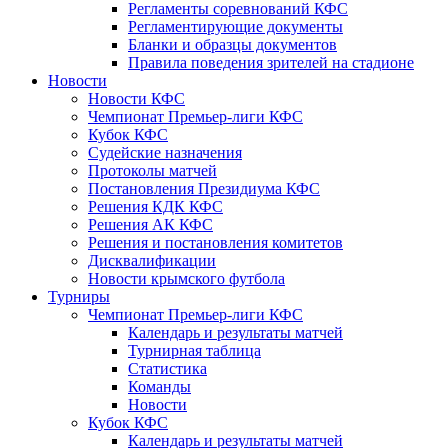
Регламенты соревнований КФС
Регламентирующие документы
Бланки и образцы документов
Правила поведения зрителей на стадионе
Новости
Новости КФС
Чемпионат Премьер-лиги КФС
Кубок КФС
Судейские назначения
Протоколы матчей
Постановления Президиума КФС
Решения КДК КФС
Решения АК КФС
Решения и постановления комитетов
Дисквалификации
Новости крымского футбола
Турниры
Чемпионат Премьер-лиги КФС
Календарь и результаты матчей
Турнирная таблица
Статистика
Команды
Новости
Кубок КФС
Календарь и результаты матчей