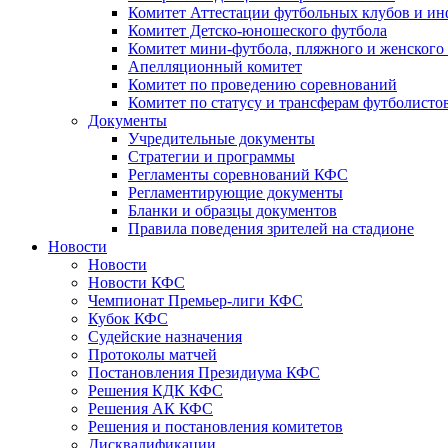
Комитет Аттестации футбольных клубов и и
Комитет Детско-юношеского футбола
Комитет мини-футбола, пляжного и женского
Апелляционный комитет
Комитет по проведению соревнований
Комитет по статусу и трансферам футболисто
Документы
Учредительные документы
Стратегии и программы
Регламенты соревнований КФС
Регламентирующие документы
Бланки и образцы документов
Правила поведения зрителей на стадионе
Новости
Новости
Новости КФС
Чемпионат Премьер-лиги КФС
Кубок КФС
Судейские назначения
Протоколы матчей
Постановления Президиума КФС
Решения КДК КФС
Решения АК КФС
Решения и постановления комитетов
Дисквалификации