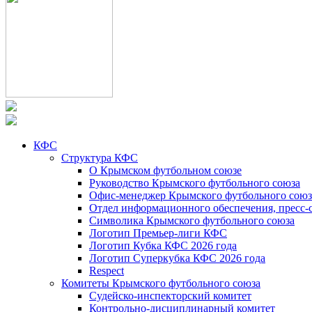
КФС
Структура КФС
О Крымском футбольном союзе
Руководство Крымского футбольного союза
Офис-менеджер Крымского футбольного союз
Отдел информационного обеспечения, пресс-
Символика Крымского футбольного союза
Логотип Премьер-лиги КФС
Логотип Кубка КФС 2026 года
Логотип Суперкубка КФС 2026 года
Respect
Комитеты Крымского футбольного союза
Судейско-инспекторский комитет
Контрольно-дисциплинарный комитет