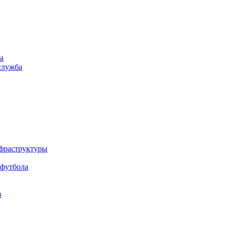
а
служба
нфраструктуры
 футбола
в