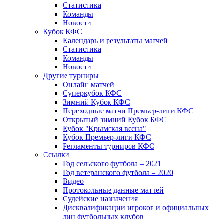
Статистика
Команды
Новости
Кубок КФС
Календарь и результаты матчей
Статистика
Команды
Новости
Другие турниры
Онлайн матчей
Суперкубок КФС
Зимний Кубок КФС
Переходные матчи Премьер-лиги КФС
Открытый зимний Кубок КФС
Кубок "Крымская весна"
Кубок Премьер-лиги КФС
Регламенты турниров КФС
Ссылки
Год сельского футбола – 2021
Год ветеранского футбола – 2020
Видео
Протокольные данные матчей
Судейские назначения
Дисквалификации игроков и официальных
лиц футбольных клубов