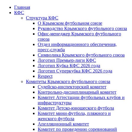
Главная
КФС
Структура КФС
О Крымском футбольном союзе
Руководство Крымского футбольного союза
Офис-менеджер Крымского футбольного
союза
Отдел информационного обеспечения,
пресс-служба
Символика Крымского футбольного союза
Логотип Премьер-лиги КФС
Логотип Кубка КФС 2026 года
Логотип Суперкубка КФС 2026 года
Respect
Комитеты Крымского футбольного союза
Судейско-инспекторский комитет
Контрольно-дисциплинарный комитет
Комитет Аттестации футбольных клубов и
инфраструктуры
Комитет Детско-юношеского футбола
Комитет мини-футбола, пляжного и
женского футбола
Апелляционный комитет
Комитет по проведению соревнований