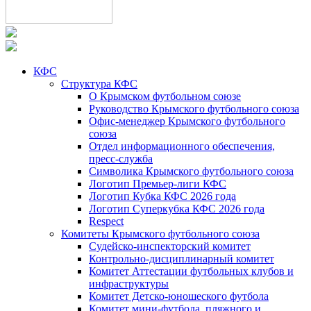
КФС
Структура КФС
О Крымском футбольном союзе
Руководство Крымского футбольного союза
Офис-менеджер Крымского футбольного
союза
Отдел информационного обеспечения,
пресс-служба
Символика Крымского футбольного союза
Логотип Премьер-лиги КФС
Логотип Кубка КФС 2026 года
Логотип Суперкубка КФС 2026 года
Respect
Комитеты Крымского футбольного союза
Судейско-инспекторский комитет
Контрольно-дисциплинарный комитет
Комитет Аттестации футбольных клубов и
инфраструктуры
Комитет Детско-юношеского футбола
Комитет мини-футбола, пляжного и