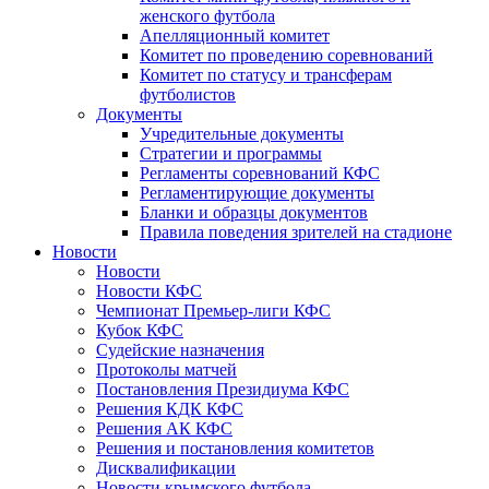
женского футбола
Апелляционный комитет
Комитет по проведению соревнований
Комитет по статусу и трансферам
футболистов
Документы
Учредительные документы
Стратегии и программы
Регламенты соревнований КФС
Регламентирующие документы
Бланки и образцы документов
Правила поведения зрителей на стадионе
Новости
Новости
Новости КФС
Чемпионат Премьер-лиги КФС
Кубок КФС
Судейские назначения
Протоколы матчей
Постановления Президиума КФС
Решения КДК КФС
Решения АК КФС
Решения и постановления комитетов
Дисквалификации
Новости крымского футбола