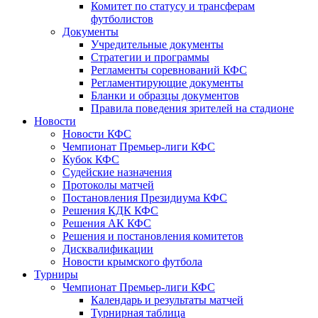
Комитет по статусу и трансферам
футболистов
Документы
Учредительные документы
Стратегии и программы
Регламенты соревнований КФС
Регламентирующие документы
Бланки и образцы документов
Правила поведения зрителей на стадионе
Новости
Новости КФС
Чемпионат Премьер-лиги КФС
Кубок КФС
Судейские назначения
Протоколы матчей
Постановления Президиума КФС
Решения КДК КФС
Решения АК КФС
Решения и постановления комитетов
Дисквалификации
Новости крымского футбола
Турниры
Чемпионат Премьер-лиги КФС
Календарь и результаты матчей
Турнирная таблица