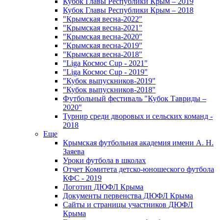
Кубок Главы Республики Крым – 2019
Кубок Главы Республики Крым – 2018
"Крымская весна-2022"
"Крымская весна-2021"
"Крымская весна-2020"
"Крымская весна-2019"
"Крымская весна-2018"
"Liga Космос Cup - 2021"
"Liga Космос Cup - 2019"
"Кубок выпускников-2019"
"Кубок выпускников-2018"
Футбольный фестиваль "Кубок Тавриды –
2020"
Турнир среди дворовых и сельских команд -
2018
Еще
Крымская футбольная академия имени А. Н.
Заяева
Уроки футбола в школах
Отчет Комитета детско-юношеского футбола
КФС - 2019
Логотип ДЮФЛ Крыма
Документы первенства ДЮФЛ Крыма
Сайты и страницы участников ДЮФЛ
Крыма