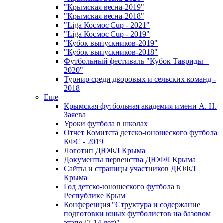
"Крымская весна-2019"
"Крымская весна-2018"
"Liga Космос Cup - 2021"
"Liga Космос Cup - 2019"
"Кубок выпускников-2019"
"Кубок выпускников-2018"
Футбольный фестиваль "Кубок Тавриды –
2020"
Турнир среди дворовых и сельских команд -
2018
Еще
Крымская футбольная академия имени А. Н.
Заяева
Уроки футбола в школах
Отчет Комитета детско-юношеского футбола
КФС - 2019
Логотип ДЮФЛ Крыма
Документы первенства ДЮФЛ Крыма
Сайты и страницы участников ДЮФЛ
Крыма
Год детско-юношеского футбола в
Республике Крым
Конференция "Структура и содержание
подготовки юных футболистов на базовом
этапе (7-14 лет)"