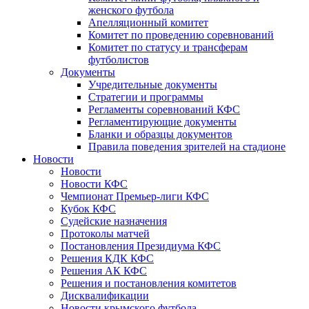
женского футбола
Апелляционный комитет
Комитет по проведению соревнований
Комитет по статусу и трансферам
футболистов
Документы
Учредительные документы
Стратегии и программы
Регламенты соревнований КФС
Регламентирующие документы
Бланки и образцы документов
Правила поведения зрителей на стадионе
Новости
Новости
Новости КФС
Чемпионат Премьер-лиги КФС
Кубок КФС
Судейские назначения
Протоколы матчей
Постановления Президиума КФС
Решения КДК КФС
Решения АК КФС
Решения и постановления комитетов
Дисквалификации
Новости крымского футбола