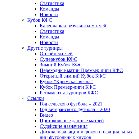
Статистика
Команды
Новости
Кубок КФС
Календарь и результаты матчей
Статистика
Команды
Новости
Другие турниры
Онлайн матчей
Суперкубок КФС
Зимний Кубок КФС
Переходные матчи Премьер-лиги КФС
Открытый зимний Кубок КФС
Кубок "Крымская весна"
Кубок Премьер-лиги КФС
Регламенты турниров КФС
Ссылки
Год сельского футбола – 2021
Год ветеранского футбола – 2020
Видео
Протокольные данные матчей
Судейские назначения
Дисквалификации игроков и официальных
лиц футбольных клубов