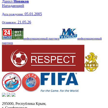
Данил
Новиков
Нападающий
05.01.2005
Дата рождения:
21.05.26
Отзаявлен:
информационный партнер
информационный
партнер
295000,
Республика Крым
,
г. Симферополь
,