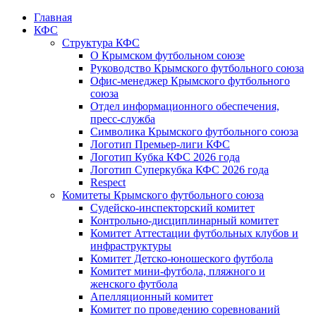
Главная
КФС
Структура КФС
О Крымском футбольном союзе
Руководство Крымского футбольного союза
Офис-менеджер Крымского футбольного
союза
Отдел информационного обеспечения,
пресс-служба
Символика Крымского футбольного союза
Логотип Премьер-лиги КФС
Логотип Кубка КФС 2026 года
Логотип Суперкубка КФС 2026 года
Respect
Комитеты Крымского футбольного союза
Судейско-инспекторский комитет
Контрольно-дисциплинарный комитет
Комитет Аттестации футбольных клубов и
инфраструктуры
Комитет Детско-юношеского футбола
Комитет мини-футбола, пляжного и
женского футбола
Апелляционный комитет
Комитет по проведению соревнований