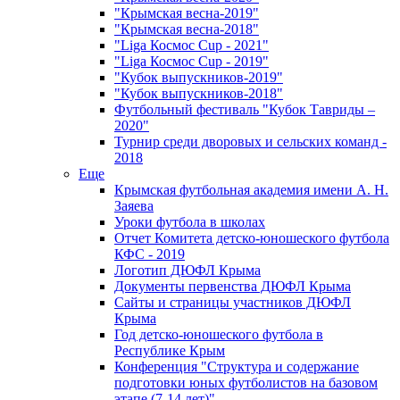
"Крымская весна-2019"
"Крымская весна-2018"
"Liga Космос Cup - 2021"
"Liga Космос Cup - 2019"
"Кубок выпускников-2019"
"Кубок выпускников-2018"
Футбольный фестиваль "Кубок Тавриды –
2020"
Турнир среди дворовых и сельских команд -
2018
Еще
Крымская футбольная академия имени А. Н.
Заяева
Уроки футбола в школах
Отчет Комитета детско-юношеского футбола
КФС - 2019
Логотип ДЮФЛ Крыма
Документы первенства ДЮФЛ Крыма
Сайты и страницы участников ДЮФЛ
Крыма
Год детско-юношеского футбола в
Республике Крым
Конференция "Структура и содержание
подготовки юных футболистов на базовом
этапе (7-14 лет)"