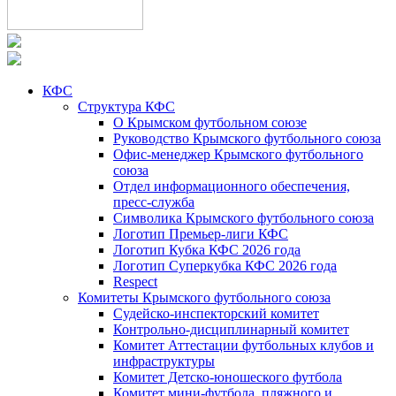
КФС
Структура КФС
О Крымском футбольном союзе
Руководство Крымского футбольного союза
Офис-менеджер Крымского футбольного
союза
Отдел информационного обеспечения,
пресс-служба
Символика Крымского футбольного союза
Логотип Премьер-лиги КФС
Логотип Кубка КФС 2026 года
Логотип Суперкубка КФС 2026 года
Respect
Комитеты Крымского футбольного союза
Судейско-инспекторский комитет
Контрольно-дисциплинарный комитет
Комитет Аттестации футбольных клубов и
инфраструктуры
Комитет Детско-юношеского футбола
Комитет мини-футбола, пляжного и