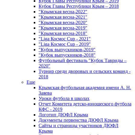
Кубок Главы Республики Крым – 2019
Кубок Главы Республики Крым – 2018
"Крымская весна-2022"
"Крымская весна-2021"
"Крымская весна-2020"
"Крымская весна-2019"
"Крымская весна-2018"
"Liga Космос Cup - 2021"
"Liga Космос Cup - 2019"
"Кубок выпускников-2019"
"Кубок выпускников-2018"
Футбольный фестиваль "Кубок Тавриды –
2020"
Турнир среди дворовых и сельских команд -
2018
Еще
Крымская футбольная академия имени А. Н.
Заяева
Уроки футбола в школах
Отчет Комитета детско-юношеского футбола
КФС - 2019
Логотип ДЮФЛ Крыма
Документы первенства ДЮФЛ Крыма
Сайты и страницы участников ДЮФЛ
Крыма