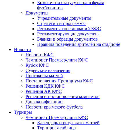
Комитет по статусу и трансферам
футболистов
Документы
Учредительные документы
Стратегии и программы
Регламенты соревнований КФС
Регламентирующие документы
Бланки и образцы документов
Правила поведения зрителей на стадионе
Новости
Новости КФС
Чемпионат Премьер-лиги КФС
Кубок КФС
Судейские назначения
Протоколы матчей
Постановления Президиума КФС
Решения КДК КФС
Решения АК КФС
Решения и постановления комитетов
Дисквалификации
Новости крымского футбола
Турниры
Чемпионат Премьер-лиги КФС
Календарь и результаты матчей
Турнирная таблица