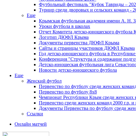
Футбольный фестиваль "Кубок Тавриды – 202
Турнир среди дворовых и сельских команд - 2
Еще
Крымская футбольная академия имени А. Н. З
Уроки футбола в школах
Отчет Комитета детско-юношеского футбола 
Логотип ДЮФЛ Крыма
Документы первенства ДЮФЛ Крыма
Сайты и страницы участников ДЮФЛ Крыма
Год детско-юношеского футбола в Республик
Конференция "Структура и содержание подгот
Детско-юношеская футбольная лига Севастоп
Новости детско-юношеского футбола
Еще
Женский футбол
Первенство по футболу среди женских команд
Первенство по футболу 8х8
Чемпионат Республики Крым среди женских 
Первенство среди женских команд 2000 г.р. и
Документы Первенства по футболу среди жен
Ссылки
Онлайн матчей