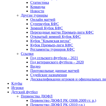
Статистика
Команды
Новости
Другие турниры
Онлайн матчей
Суперкубок КФС
Зимний Кубок КФС
Переходные матчи Премьер-лиги КФС
Открытый зимний Кубок КФС
Кубок "Крымская весна"
Кубок Премьер-лиги КФС
Регламенты турниров КФС
Ссылки
Год сельского футбола – 2021
Год ветеранского футбола – 2020
Видео
Протокольные данные матчей
Судейские назначения
Дисквалификации игроков и официальных ли
Клубы
Игроки
Детский футбол
Первенства ДЮФЛ
Первенство ДЮФЛ РК (2008-2009 гг. р.)
Первенство ДЮФЛ РК (2010 г.р.)