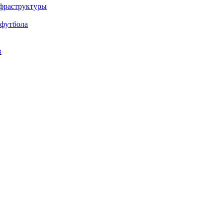
нфраструктуры
 футбола
в