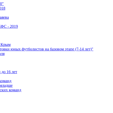
0"
018
аяева
КФС - 2019
е Крым
овки юных футболистов на базовом этапе (7-14 лет)"
оля
 до 16 лет
команд
 младше
ских команд