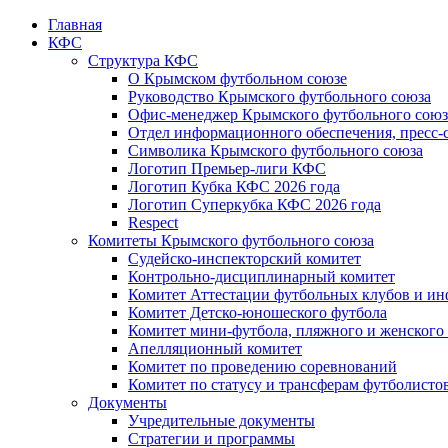
Главная
КФС
Структура КФС
О Крымском футбольном союзе
Руководство Крымского футбольного союза
Офис-менеджер Крымского футбольного союз
Отдел информационного обеспечения, пресс-
Символика Крымского футбольного союза
Логотип Премьер-лиги КФС
Логотип Кубка КФС 2026 года
Логотип Суперкубка КФС 2026 года
Respect
Комитеты Крымского футбольного союза
Судейско-инспекторский комитет
Контрольно-дисциплинарный комитет
Комитет Аттестации футбольных клубов и и
Комитет Детско-юношеского футбола
Комитет мини-футбола, пляжного и женского
Апелляционный комитет
Комитет по проведению соревнований
Комитет по статусу и трансферам футболисто
Документы
Учредительные документы
Стратегии и программы