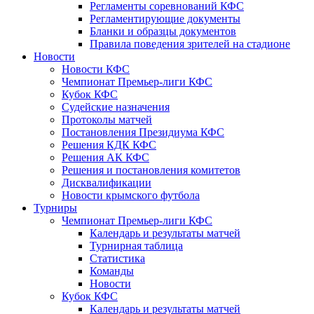
Регламенты соревнований КФС
Регламентирующие документы
Бланки и образцы документов
Правила поведения зрителей на стадионе
Новости
Новости КФС
Чемпионат Премьер-лиги КФС
Кубок КФС
Судейские назначения
Протоколы матчей
Постановления Президиума КФС
Решения КДК КФС
Решения АК КФС
Решения и постановления комитетов
Дисквалификации
Новости крымского футбола
Турниры
Чемпионат Премьер-лиги КФС
Календарь и результаты матчей
Турнирная таблица
Статистика
Команды
Новости
Кубок КФС
Календарь и результаты матчей