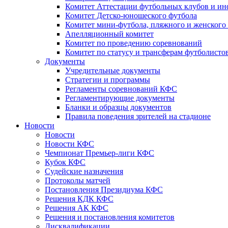
Комитет Аттестации футбольных клубов и и
Комитет Детско-юношеского футбола
Комитет мини-футбола, пляжного и женского
Апелляционный комитет
Комитет по проведению соревнований
Комитет по статусу и трансферам футболисто
Документы
Учредительные документы
Стратегии и программы
Регламенты соревнований КФС
Регламентирующие документы
Бланки и образцы документов
Правила поведения зрителей на стадионе
Новости
Новости
Новости КФС
Чемпионат Премьер-лиги КФС
Кубок КФС
Судейские назначения
Протоколы матчей
Постановления Президиума КФС
Решения КДК КФС
Решения АК КФС
Решения и постановления комитетов
Дисквалификации