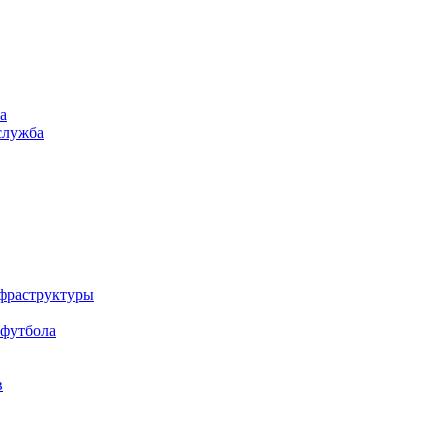
а
служба
нфраструктуры
 футбола
в