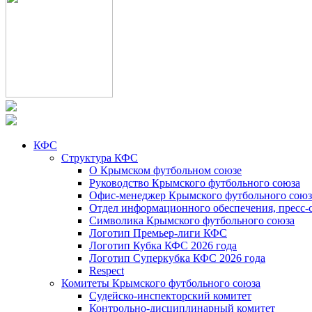
КФС
Структура КФС
О Крымском футбольном союзе
Руководство Крымского футбольного союза
Офис-менеджер Крымского футбольного союз
Отдел информационного обеспечения, пресс-
Символика Крымского футбольного союза
Логотип Премьер-лиги КФС
Логотип Кубка КФС 2026 года
Логотип Суперкубка КФС 2026 года
Respect
Комитеты Крымского футбольного союза
Судейско-инспекторский комитет
Контрольно-дисциплинарный комитет