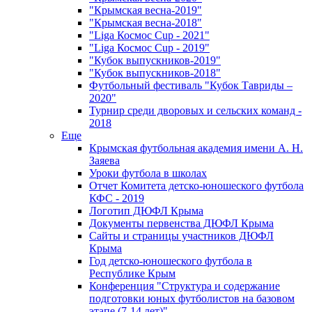
"Крымская весна-2019"
"Крымская весна-2018"
"Liga Космос Cup - 2021"
"Liga Космос Cup - 2019"
"Кубок выпускников-2019"
"Кубок выпускников-2018"
Футбольный фестиваль "Кубок Тавриды –
2020"
Турнир среди дворовых и сельских команд -
2018
Еще
Крымская футбольная академия имени А. Н.
Заяева
Уроки футбола в школах
Отчет Комитета детско-юношеского футбола
КФС - 2019
Логотип ДЮФЛ Крыма
Документы первенства ДЮФЛ Крыма
Сайты и страницы участников ДЮФЛ
Крыма
Год детско-юношеского футбола в
Республике Крым
Конференция "Структура и содержание
подготовки юных футболистов на базовом
этапе (7-14 лет)"