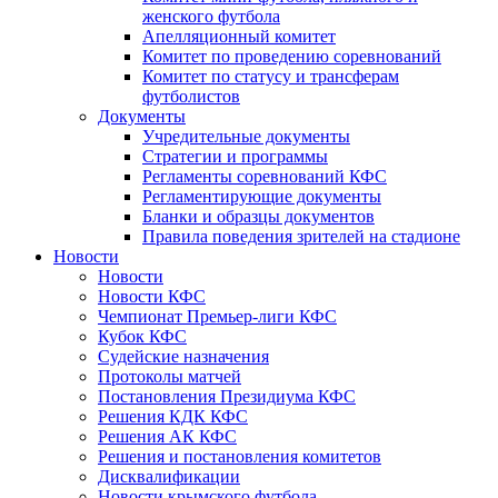
женского футбола
Апелляционный комитет
Комитет по проведению соревнований
Комитет по статусу и трансферам
футболистов
Документы
Учредительные документы
Стратегии и программы
Регламенты соревнований КФС
Регламентирующие документы
Бланки и образцы документов
Правила поведения зрителей на стадионе
Новости
Новости
Новости КФС
Чемпионат Премьер-лиги КФС
Кубок КФС
Судейские назначения
Протоколы матчей
Постановления Президиума КФС
Решения КДК КФС
Решения АК КФС
Решения и постановления комитетов
Дисквалификации
Новости крымского футбола