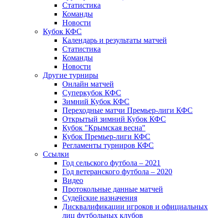
Статистика
Команды
Новости
Кубок КФС
Календарь и результаты матчей
Статистика
Команды
Новости
Другие турниры
Онлайн матчей
Суперкубок КФС
Зимний Кубок КФС
Переходные матчи Премьер-лиги КФС
Открытый зимний Кубок КФС
Кубок "Крымская весна"
Кубок Премьер-лиги КФС
Регламенты турниров КФС
Ссылки
Год сельского футбола – 2021
Год ветеранского футбола – 2020
Видео
Протокольные данные матчей
Судейские назначения
Дисквалификации игроков и официальных
лиц футбольных клубов