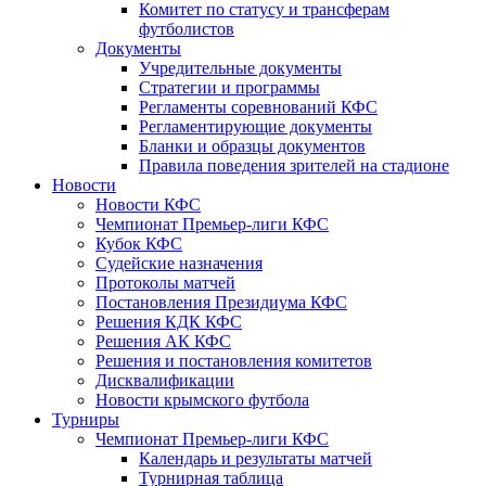
Комитет по статусу и трансферам
футболистов
Документы
Учредительные документы
Стратегии и программы
Регламенты соревнований КФС
Регламентирующие документы
Бланки и образцы документов
Правила поведения зрителей на стадионе
Новости
Новости КФС
Чемпионат Премьер-лиги КФС
Кубок КФС
Судейские назначения
Протоколы матчей
Постановления Президиума КФС
Решения КДК КФС
Решения АК КФС
Решения и постановления комитетов
Дисквалификации
Новости крымского футбола
Турниры
Чемпионат Премьер-лиги КФС
Календарь и результаты матчей
Турнирная таблица