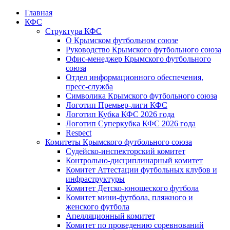
Главная
КФС
Структура КФС
О Крымском футбольном союзе
Руководство Крымского футбольного союза
Офис-менеджер Крымского футбольного
союза
Отдел информационного обеспечения,
пресс-служба
Символика Крымского футбольного союза
Логотип Премьер-лиги КФС
Логотип Кубка КФС 2026 года
Логотип Суперкубка КФС 2026 года
Respect
Комитеты Крымского футбольного союза
Судейско-инспекторский комитет
Контрольно-дисциплинарный комитет
Комитет Аттестации футбольных клубов и
инфраструктуры
Комитет Детско-юношеского футбола
Комитет мини-футбола, пляжного и
женского футбола
Апелляционный комитет
Комитет по проведению соревнований