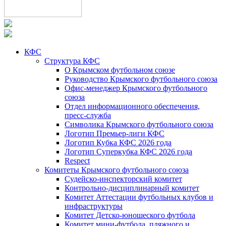
КФС
Структура КФС
О Крымском футбольном союзе
Руководство Крымского футбольного союза
Офис-менеджер Крымского футбольного
союза
Отдел информационного обеспечения,
пресс-служба
Символика Крымского футбольного союза
Логотип Премьер-лиги КФС
Логотип Кубка КФС 2026 года
Логотип Суперкубка КФС 2026 года
Respect
Комитеты Крымского футбольного союза
Судейско-инспекторский комитет
Контрольно-дисциплинарный комитет
Комитет Аттестации футбольных клубов и
инфраструктуры
Комитет Детско-юношеского футбола
Комитет мини-футбола, пляжного и