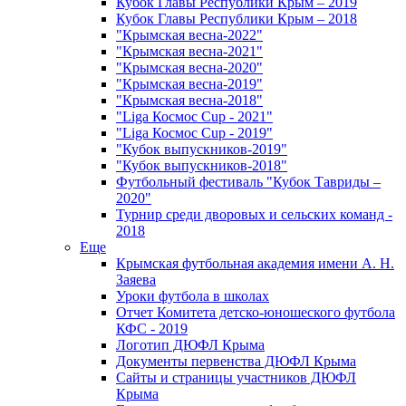
Кубок Главы Республики Крым – 2019
Кубок Главы Республики Крым – 2018
"Крымская весна-2022"
"Крымская весна-2021"
"Крымская весна-2020"
"Крымская весна-2019"
"Крымская весна-2018"
"Liga Космос Cup - 2021"
"Liga Космос Cup - 2019"
"Кубок выпускников-2019"
"Кубок выпускников-2018"
Футбольный фестиваль "Кубок Тавриды –
2020"
Турнир среди дворовых и сельских команд -
2018
Еще
Крымская футбольная академия имени А. Н.
Заяева
Уроки футбола в школах
Отчет Комитета детско-юношеского футбола
КФС - 2019
Логотип ДЮФЛ Крыма
Документы первенства ДЮФЛ Крыма
Сайты и страницы участников ДЮФЛ
Крыма