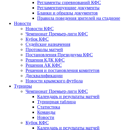
Регламенты соревнований КФС
Регламентирующие документы
Бланки и образцы документов
Правила поведения зрителей на стадионе
Новости
Новости КФС
Чемпионат Премьер-лиги КФС
Кубок КФС
Судейские назначения
Протоколы матчей
Постановления Президиума КФС
Решения КДК КФС
Решения АК КФС
Решения и постановления комитетов
Дисквалификации
Новости крымского футбола
Турниры
Чемпионат Премьер-лиги КФС
Календарь и результаты матчей
Турнирная таблица
Статистика
Команды
Новости
Кубок КФС
Календарь и результаты матчей