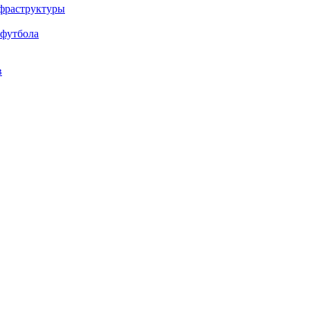
нфраструктуры
 футбола
в