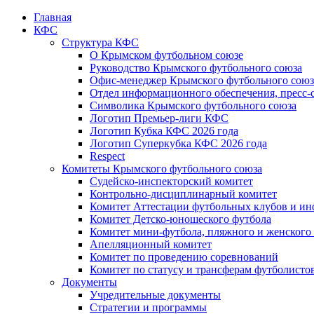
Главная
КФС
Структура КФС
О Крымском футбольном союзе
Руководство Крымского футбольного союза
Офис-менеджер Крымского футбольного союз
Отдел информационного обеспечения, пресс-
Символика Крымского футбольного союза
Логотип Премьер-лиги КФС
Логотип Кубка КФС 2026 года
Логотип Суперкубка КФС 2026 года
Respect
Комитеты Крымского футбольного союза
Судейско-инспекторский комитет
Контрольно-дисциплинарный комитет
Комитет Аттестации футбольных клубов и и
Комитет Детско-юношеского футбола
Комитет мини-футбола, пляжного и женского
Апелляционный комитет
Комитет по проведению соревнований
Комитет по статусу и трансферам футболисто
Документы
Учредительные документы
Стратегии и программы