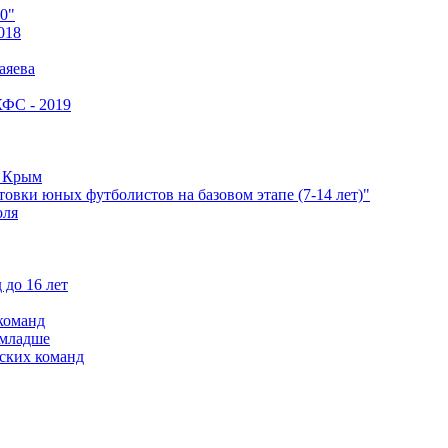
0"
018
аяева
КФС - 2019
е Крым
овки юных футболистов на базовом этапе (7-14 лет)"
оля
 до 16 лет
команд
 младше
ских команд