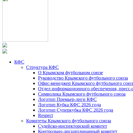
КФС
Структура КФС
О Крымском футбольном союзе
Руководство Крымского футбольного союза
Офис-менеджер Крымского футбольного союз
Отдел информационного обеспечения, пресс-
Символика Крымского футбольного союза
Логотип Премьер-лиги КФС
Логотип Кубка КФС 2026 года
Логотип Суперкубка КФС 2026 года
Respect
Комитеты Крымского футбольного союза
Судейско-инспекторский комитет
Контрольно-дисциплинарный комитет