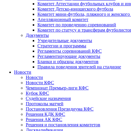
Комитет Аттестации футбольных клубов и и
Комитет Детско-юношеского футбола
Комитет мини-футбола, пляжного и женского
Апелляционный комитет
Комитет по проведению соревнований
Комитет по статусу и трансферам футболисто
Документы
Учредительные документы
Стратегии и программы
Регламенты соревнований КФС
Регламентирующие документы
Бланки и образцы документов
Правила поведения зрителей на стадионе
Новости
Новости
Новости КФС
Чемпионат Премьер-лиги КФС
Кубок КФС
Судейские назначения
Протоколы матчей
Постановления Президиума КФС
Решения КДК КФС
Решения АК КФС
Решения и постановления комитетов
Дисквалификации