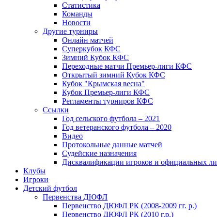
Статистика
Команды
Новости
Другие турниры
Онлайн матчей
Суперкубок КФС
Зимний Кубок КФС
Переходные матчи Премьер-лиги КФС
Открытый зимний Кубок КФС
Кубок "Крымская весна"
Кубок Премьер-лиги КФС
Регламенты турниров КФС
Ссылки
Год сельского футбола – 2021
Год ветеранского футбола – 2020
Видео
Протокольные данные матчей
Судейские назначения
Дисквалификации игроков и официальных ли
Клубы
Игроки
Детский футбол
Первенства ДЮФЛ
Первенство ДЮФЛ РК (2008-2009 гг. р.)
Первенство ДЮФЛ РК (2010 г.р.)