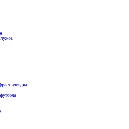
а
служба
нфраструктуры
 футбола
в