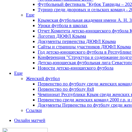
Футбольный фестиваль "Кубок Тавриды – 202
Турнир среди дворовых и сельских команд - 2
Еще
Крымская футбольная академия имени А. Н. З
Уроки футбола в школах
Отчет Комитета детско-юношеского футбола 
Логотип ДЮФЛ Крыма
Документы первенства ДЮФЛ Крыма
Сайты и страницы участников ДЮФЛ Крыма
Год детско-юношеского футбола в Республик
Конференция "Структура и содержание подгот
Детско-юношеская футбольная лига Севастоп
Новости детско-юношеского футбола
Еще
Женский футбол
Первенство по футболу среди женских команд
Первенство по футболу 8х8
Чемпионат Республики Крым среди женских 
Первенство среди женских команд 2000 г.р. и
Документы Первенства по футболу среди жен
Ссылки
Онлайн матчей