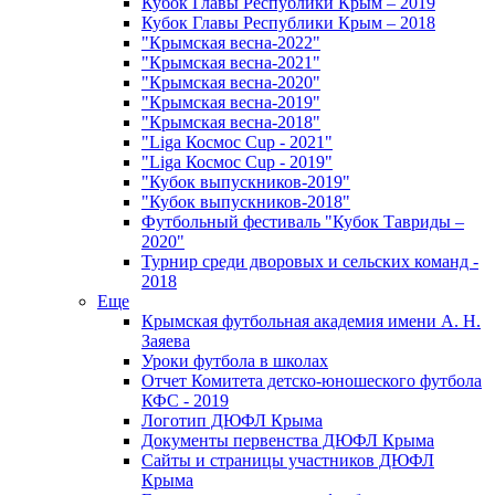
Кубок Главы Республики Крым – 2019
Кубок Главы Республики Крым – 2018
"Крымская весна-2022"
"Крымская весна-2021"
"Крымская весна-2020"
"Крымская весна-2019"
"Крымская весна-2018"
"Liga Космос Cup - 2021"
"Liga Космос Cup - 2019"
"Кубок выпускников-2019"
"Кубок выпускников-2018"
Футбольный фестиваль "Кубок Тавриды –
2020"
Турнир среди дворовых и сельских команд -
2018
Еще
Крымская футбольная академия имени А. Н.
Заяева
Уроки футбола в школах
Отчет Комитета детско-юношеского футбола
КФС - 2019
Логотип ДЮФЛ Крыма
Документы первенства ДЮФЛ Крыма
Сайты и страницы участников ДЮФЛ
Крыма