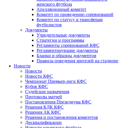
женского футбола
Апелляционный комитет
Комитет по проведению соревнований
Комитет по статусу и трансферам
футболистов
Документы
Учредительные документы
Стратегии и программы
Регламенты соревнований КФС
Регламентирующие документы
Бланки и образцы документов
Правила поведения зрителей на стадионе
Новости
Новости
Новости КФС
Чемпионат Премьер-лиги КФС
Кубок КФС
Судейские назначения
Протоколы матчей
Постановления Президиума КФС
Решения КДК КФС
Решения АК КФС
Решения и постановления комитетов
Дисквалификации
Новости крымского футбола