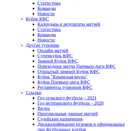
Статистика
Команды
Новости
Кубок КФС
Календарь и результаты матчей
Статистика
Команды
Новости
Другие турниры
Онлайн матчей
Суперкубок КФС
Зимний Кубок КФС
Переходные матчи Премьер-лиги КФС
Открытый зимний Кубок КФС
Кубок "Крымская весна"
Кубок Премьер-лиги КФС
Регламенты турниров КФС
Ссылки
Год сельского футбола – 2021
Год ветеранского футбола – 2020
Видео
Протокольные данные матчей
Судейские назначения
Дисквалификации игроков и официальных
лиц футбольных клубов