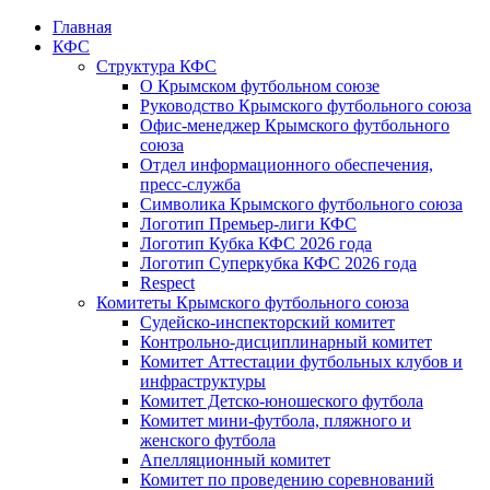
Главная
КФС
Структура КФС
О Крымском футбольном союзе
Руководство Крымского футбольного союза
Офис-менеджер Крымского футбольного
союза
Отдел информационного обеспечения,
пресс-служба
Символика Крымского футбольного союза
Логотип Премьер-лиги КФС
Логотип Кубка КФС 2026 года
Логотип Суперкубка КФС 2026 года
Respect
Комитеты Крымского футбольного союза
Судейско-инспекторский комитет
Контрольно-дисциплинарный комитет
Комитет Аттестации футбольных клубов и
инфраструктуры
Комитет Детско-юношеского футбола
Комитет мини-футбола, пляжного и
женского футбола
Апелляционный комитет
Комитет по проведению соревнований