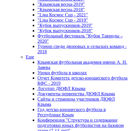
"Крымская весна-2019"
"Крымская весна-2018"
"Liga Космос Cup - 2021"
"Liga Космос Cup - 2019"
"Кубок выпускников-2019"
"Кубок выпускников-2018"
Футбольный фестиваль "Кубок Тавриды –
2020"
Турнир среди дворовых и сельских команд -
2018
Еще
Крымская футбольная академия имени А. Н.
Заяева
Уроки футбола в школах
Отчет Комитета детско-юношеского футбола
КФС - 2019
Логотип ДЮФЛ Крыма
Документы первенства ДЮФЛ Крыма
Сайты и страницы участников ДЮФЛ
Крыма
Год детско-юношеского футбола в
Республике Крым
Конференция "Структура и содержание
подготовки юных футболистов на базовом
этапе (7-14 лет)"