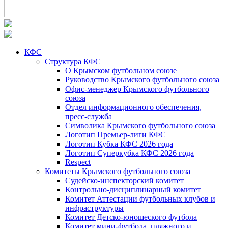
КФС
Структура КФС
О Крымском футбольном союзе
Руководство Крымского футбольного союза
Офис-менеджер Крымского футбольного
союза
Отдел информационного обеспечения,
пресс-служба
Символика Крымского футбольного союза
Логотип Премьер-лиги КФС
Логотип Кубка КФС 2026 года
Логотип Суперкубка КФС 2026 года
Respect
Комитеты Крымского футбольного союза
Судейско-инспекторский комитет
Контрольно-дисциплинарный комитет
Комитет Аттестации футбольных клубов и
инфраструктуры
Комитет Детско-юношеского футбола
Комитет мини-футбола, пляжного и