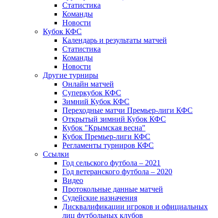
Статистика
Команды
Новости
Кубок КФС
Календарь и результаты матчей
Статистика
Команды
Новости
Другие турниры
Онлайн матчей
Суперкубок КФС
Зимний Кубок КФС
Переходные матчи Премьер-лиги КФС
Открытый зимний Кубок КФС
Кубок "Крымская весна"
Кубок Премьер-лиги КФС
Регламенты турниров КФС
Ссылки
Год сельского футбола – 2021
Год ветеранского футбола – 2020
Видео
Протокольные данные матчей
Судейские назначения
Дисквалификации игроков и официальных
лиц футбольных клубов