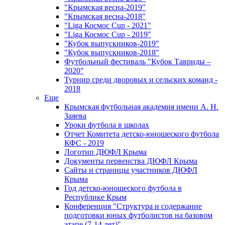
"Крымская весна-2019"
"Крымская весна-2018"
"Liga Космос Cup - 2021"
"Liga Космос Cup - 2019"
"Кубок выпускников-2019"
"Кубок выпускников-2018"
Футбольный фестиваль "Кубок Тавриды –
2020"
Турнир среди дворовых и сельских команд -
2018
Еще
Крымская футбольная академия имени А. Н.
Заяева
Уроки футбола в школах
Отчет Комитета детско-юношеского футбола
КФС - 2019
Логотип ДЮФЛ Крыма
Документы первенства ДЮФЛ Крыма
Сайты и страницы участников ДЮФЛ
Крыма
Год детско-юношеского футбола в
Республике Крым
Конференция "Структура и содержание
подготовки юных футболистов на базовом
этапе (7-14 лет)"