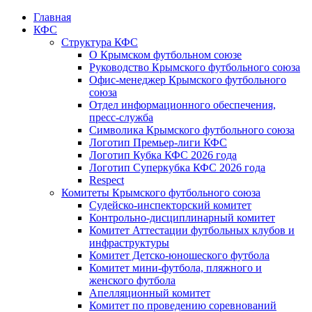
Главная
КФС
Структура КФС
О Крымском футбольном союзе
Руководство Крымского футбольного союза
Офис-менеджер Крымского футбольного
союза
Отдел информационного обеспечения,
пресс-служба
Символика Крымского футбольного союза
Логотип Премьер-лиги КФС
Логотип Кубка КФС 2026 года
Логотип Суперкубка КФС 2026 года
Respect
Комитеты Крымского футбольного союза
Судейско-инспекторский комитет
Контрольно-дисциплинарный комитет
Комитет Аттестации футбольных клубов и
инфраструктуры
Комитет Детско-юношеского футбола
Комитет мини-футбола, пляжного и
женского футбола
Апелляционный комитет
Комитет по проведению соревнований