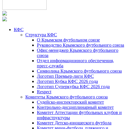
КФС
Структура КФС
О Крымском футбольном союзе
Руководство Крымского футбольного союза
Офис-менеджер Крымского футбольного
союза
Отдел информационного обеспечения,
пресс-служба
Символика Крымского футбольного союза
Логотип Премьер-лиги КФС
Логотип Кубка КФС 2026 года
Логотип Суперкубка КФС 2026 года
Respect
Комитеты Крымского футбольного союза
Судейско-инспекторский комитет
Контрольно-дисциплинарный комитет
Комитет Аттестации футбольных клубов и
инфраструктуры
Комитет Детско-юношеского футбола
Комитет мини-футбола, пляжного и