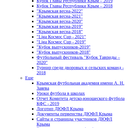
Кубок Главы Республики Крым – 2019
Кубок Главы Республики Крым – 2018
"Крымская весна-2022"
"Крымская весна-2021"
"Крымская весна-2020"
"Крымская весна-2019"
"Крымская весна-2018"
"Liga Космос Cup - 2021"
"Liga Космос Cup - 2019"
"Кубок выпускников-2019"
"Кубок выпускников-2018"
Футбольный фестиваль "Кубок Тавриды –
2020"
Турнир среди дворовых и сельских команд -
2018
Еще
Крымская футбольная академия имени А. Н.
Заяева
Уроки футбола в школах
Отчет Комитета детско-юношеского футбола
КФС - 2019
Логотип ДЮФЛ Крыма
Документы первенства ДЮФЛ Крыма
Сайты и страницы участников ДЮФЛ
Крыма