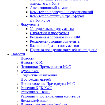
женского футбола
Апелляционный комитет
Комитет по проведению соревнований
Комитет по статусу и трансферам
футболистов
Документы
Учредительные документы
Стратегии и программы
Регламенты соревнований КФС
Регламентирующие документы
Бланки и образцы документов
Правила поведения зрителей на стадионе
Новости
Новости
Новости КФС
Чемпионат Премьер-лиги КФС
Кубок КФС
Судейские назначения
Протоколы матчей
Постановления Президиума КФС
Решения КДК КФС
Решения АК КФС
Решения и постановления комитетов
Дисквалификации
Новости крымского футбола