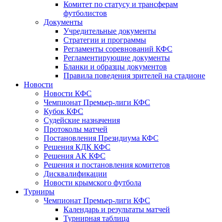
Комитет по статусу и трансферам
футболистов
Документы
Учредительные документы
Стратегии и программы
Регламенты соревнований КФС
Регламентирующие документы
Бланки и образцы документов
Правила поведения зрителей на стадионе
Новости
Новости КФС
Чемпионат Премьер-лиги КФС
Кубок КФС
Судейские назначения
Протоколы матчей
Постановления Президиума КФС
Решения КДК КФС
Решения АК КФС
Решения и постановления комитетов
Дисквалификации
Новости крымского футбола
Турниры
Чемпионат Премьер-лиги КФС
Календарь и результаты матчей
Турнирная таблица