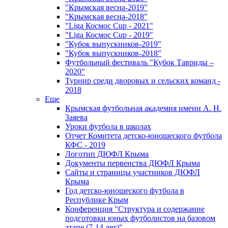
"Крымская весна-2019"
"Крымская весна-2018"
"Liga Космос Cup - 2021"
"Liga Космос Cup - 2019"
"Кубок выпускников-2019"
"Кубок выпускников-2018"
Футбольный фестиваль "Кубок Тавриды –
2020"
Турнир среди дворовых и сельских команд -
2018
Еще
Крымская футбольная академия имени А. Н.
Заяева
Уроки футбола в школах
Отчет Комитета детско-юношеского футбола
КФС - 2019
Логотип ДЮФЛ Крыма
Документы первенства ДЮФЛ Крыма
Сайты и страницы участников ДЮФЛ
Крыма
Год детско-юношеского футбола в
Республике Крым
Конференция "Структура и содержание
подготовки юных футболистов на базовом
этапе (7-14 лет)"