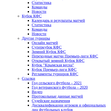
Статистика
Команды
Новости
Кубок КФС
Календарь и результаты матчей
Статистика
Команды
Новости
Другие турниры
Онлайн матчей
Суперкубок КФС
Зимний Кубок КФС
Переходные матчи Премьер-лиги КФС
Открытый зимний Кубок КФС
Кубок "Крымская весна"
Кубок Премьер-лиги КФС
Регламенты турниров КФС
Ссылки
Год сельского футбола – 2021
Год ветеранского футбола – 2020
Видео
Протокольные данные матчей
Судейские назначения
Дисквалификации игроков и официальных
лиц футбольных клубов