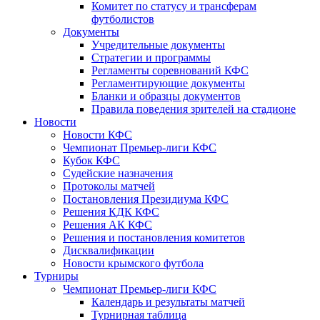
Комитет по статусу и трансферам
футболистов
Документы
Учредительные документы
Стратегии и программы
Регламенты соревнований КФС
Регламентирующие документы
Бланки и образцы документов
Правила поведения зрителей на стадионе
Новости
Новости КФС
Чемпионат Премьер-лиги КФС
Кубок КФС
Судейские назначения
Протоколы матчей
Постановления Президиума КФС
Решения КДК КФС
Решения АК КФС
Решения и постановления комитетов
Дисквалификации
Новости крымского футбола
Турниры
Чемпионат Премьер-лиги КФС
Календарь и результаты матчей
Турнирная таблица