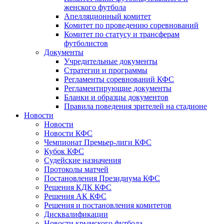
женского футбола
Апелляционный комитет
Комитет по проведению соревнований
Комитет по статусу и трансферам
футболистов
Документы
Учредительные документы
Стратегии и программы
Регламенты соревнований КФС
Регламентирующие документы
Бланки и образцы документов
Правила поведения зрителей на стадионе
Новости
Новости
Новости КФС
Чемпионат Премьер-лиги КФС
Кубок КФС
Судейские назначения
Протоколы матчей
Постановления Президиума КФС
Решения КДК КФС
Решения АК КФС
Решения и постановления комитетов
Дисквалификации
Новости крымского футбола