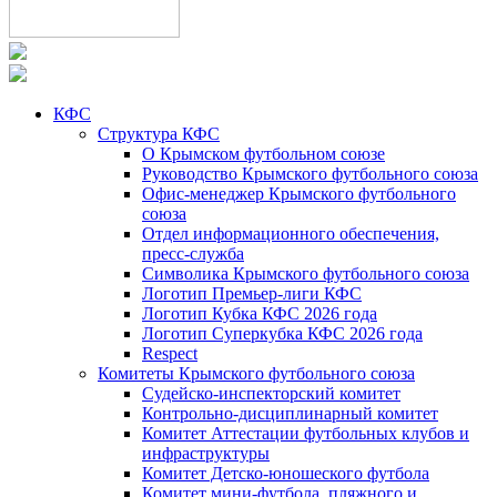
КФС
Структура КФС
О Крымском футбольном союзе
Руководство Крымского футбольного союза
Офис-менеджер Крымского футбольного
союза
Отдел информационного обеспечения,
пресс-служба
Символика Крымского футбольного союза
Логотип Премьер-лиги КФС
Логотип Кубка КФС 2026 года
Логотип Суперкубка КФС 2026 года
Respect
Комитеты Крымского футбольного союза
Судейско-инспекторский комитет
Контрольно-дисциплинарный комитет
Комитет Аттестации футбольных клубов и
инфраструктуры
Комитет Детско-юношеского футбола
Комитет мини-футбола, пляжного и