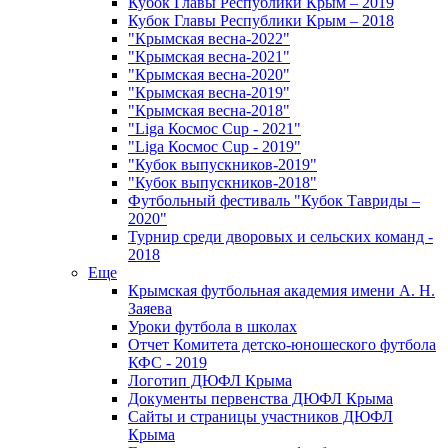
Кубок Главы Республики Крым – 2019
Кубок Главы Республики Крым – 2018
"Крымская весна-2022"
"Крымская весна-2021"
"Крымская весна-2020"
"Крымская весна-2019"
"Крымская весна-2018"
"Liga Космос Cup - 2021"
"Liga Космос Cup - 2019"
"Кубок выпускников-2019"
"Кубок выпускников-2018"
Футбольный фестиваль "Кубок Тавриды –
2020"
Турнир среди дворовых и сельских команд -
2018
Еще
Крымская футбольная академия имени А. Н.
Заяева
Уроки футбола в школах
Отчет Комитета детско-юношеского футбола
КФС - 2019
Логотип ДЮФЛ Крыма
Документы первенства ДЮФЛ Крыма
Сайты и страницы участников ДЮФЛ
Крыма