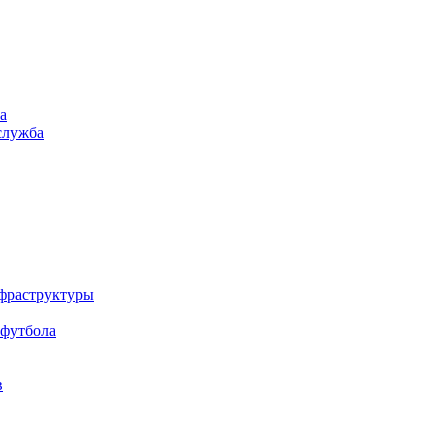
а
служба
нфраструктуры
 футбола
в