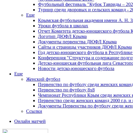
Футбольный фестиваль "Кубок Тавриды – 202
Турнир среди дворовых и сельских команд - 2
Еще
Крымская футбольная академия имени А. Н. З
Уроки футбола в школах
Отчет Комитета детско-юношеского футбола 
Логотип ДЮФЛ Крыма
Документы первенства ДЮФЛ Крыма
Сайты и страницы участников ДЮФЛ Крыма
Год детско-юношеского футбола в Республик
Конференция "Структура и содержание подгот
Детско-юношеская футбольная лига Севастоп
Новости детско-юношеского футбола
Еще
Женский футбол
Первенство по футболу среди женских команд
Первенство по футболу 8х8
Чемпионат Республики Крым среди женских 
Первенство среди женских команд 2000 г.р. и
Документы Первенства по футболу среди жен
Ссылки
Онлайн матчей