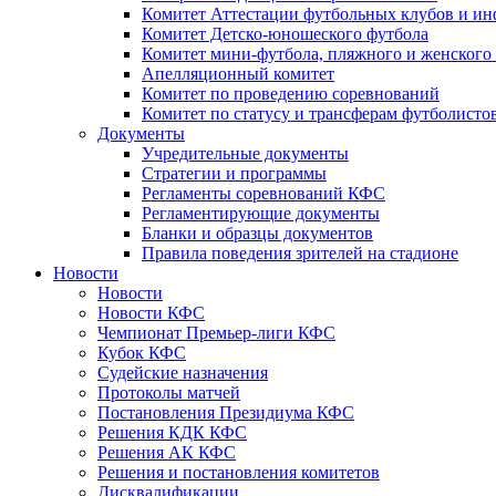
Комитет Аттестации футбольных клубов и и
Комитет Детско-юношеского футбола
Комитет мини-футбола, пляжного и женского
Апелляционный комитет
Комитет по проведению соревнований
Комитет по статусу и трансферам футболисто
Документы
Учредительные документы
Стратегии и программы
Регламенты соревнований КФС
Регламентирующие документы
Бланки и образцы документов
Правила поведения зрителей на стадионе
Новости
Новости
Новости КФС
Чемпионат Премьер-лиги КФС
Кубок КФС
Судейские назначения
Протоколы матчей
Постановления Президиума КФС
Решения КДК КФС
Решения АК КФС
Решения и постановления комитетов
Дисквалификации