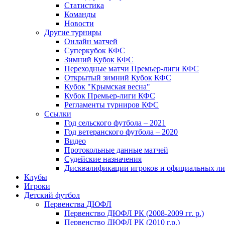
Статистика
Команды
Новости
Другие турниры
Онлайн матчей
Суперкубок КФС
Зимний Кубок КФС
Переходные матчи Премьер-лиги КФС
Открытый зимний Кубок КФС
Кубок "Крымская весна"
Кубок Премьер-лиги КФС
Регламенты турниров КФС
Ссылки
Год сельского футбола – 2021
Год ветеранского футбола – 2020
Видео
Протокольные данные матчей
Судейские назначения
Дисквалификации игроков и официальных ли
Клубы
Игроки
Детский футбол
Первенства ДЮФЛ
Первенство ДЮФЛ РК (2008-2009 гг. р.)
Первенство ДЮФЛ РК (2010 г.р.)