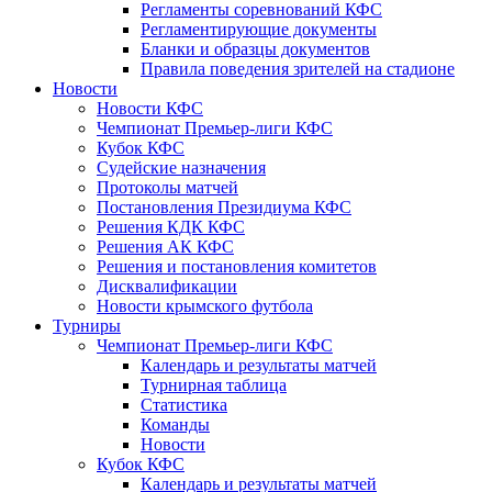
Регламенты соревнований КФС
Регламентирующие документы
Бланки и образцы документов
Правила поведения зрителей на стадионе
Новости
Новости КФС
Чемпионат Премьер-лиги КФС
Кубок КФС
Судейские назначения
Протоколы матчей
Постановления Президиума КФС
Решения КДК КФС
Решения АК КФС
Решения и постановления комитетов
Дисквалификации
Новости крымского футбола
Турниры
Чемпионат Премьер-лиги КФС
Календарь и результаты матчей
Турнирная таблица
Статистика
Команды
Новости
Кубок КФС
Календарь и результаты матчей