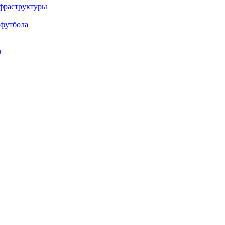
нфраструктуры
 футбола
в