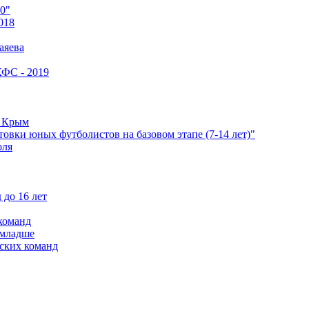
0"
018
аяева
КФС - 2019
е Крым
овки юных футболистов на базовом этапе (7-14 лет)"
оля
 до 16 лет
команд
 младше
ских команд