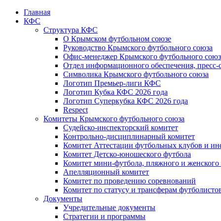
Главная
КФС
Структура КФС
О Крымском футбольном союзе
Руководство Крымского футбольного союза
Офис-менеджер Крымского футбольного союз
Отдел информационного обеспечения, пресс-
Символика Крымского футбольного союза
Логотип Премьер-лиги КФС
Логотип Кубка КФС 2026 года
Логотип Суперкубка КФС 2026 года
Respect
Комитеты Крымского футбольного союза
Судейско-инспекторский комитет
Контрольно-дисциплинарный комитет
Комитет Аттестации футбольных клубов и и
Комитет Детско-юношеского футбола
Комитет мини-футбола, пляжного и женского
Апелляционный комитет
Комитет по проведению соревнований
Комитет по статусу и трансферам футболисто
Документы
Учредительные документы
Стратегии и программы