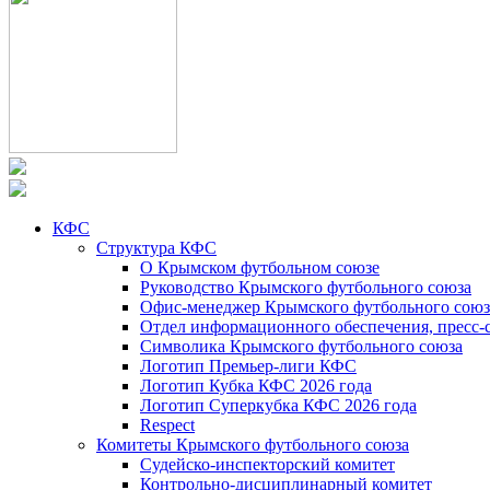
КФС
Структура КФС
О Крымском футбольном союзе
Руководство Крымского футбольного союза
Офис-менеджер Крымского футбольного союз
Отдел информационного обеспечения, пресс-
Символика Крымского футбольного союза
Логотип Премьер-лиги КФС
Логотип Кубка КФС 2026 года
Логотип Суперкубка КФС 2026 года
Respect
Комитеты Крымского футбольного союза
Судейско-инспекторский комитет
Контрольно-дисциплинарный комитет