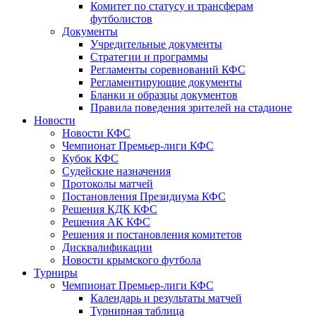
Комитет по статусу и трансферам
футболистов
Документы
Учредительные документы
Стратегии и программы
Регламенты соревнований КФС
Регламентирующие документы
Бланки и образцы документов
Правила поведения зрителей на стадионе
Новости
Новости КФС
Чемпионат Премьер-лиги КФС
Кубок КФС
Судейские назначения
Протоколы матчей
Постановления Президиума КФС
Решения КДК КФС
Решения АК КФС
Решения и постановления комитетов
Дисквалификации
Новости крымского футбола
Турниры
Чемпионат Премьер-лиги КФС
Календарь и результаты матчей
Турнирная таблица