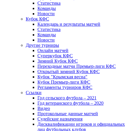
Статистика
Команды
Новости
Кубок КФС
Календарь и результаты матчей
Статистика
Команды
Новости
Другие турниры
Онлайн матчей
Суперкубок КФС
Зимний Кубок КФС
Переходные матчи Премьер-лиги КФС
Открытый зимний Кубок КФС
Кубок "Крымская весна"
Кубок Премьер-лиги КФС
Регламенты турниров КФС
Ссылки
Год сельского футбола – 2021
Год ветеранского футбола – 2020
Видео
Протокольные данные матчей
Судейские назначения
Дисквалификации игроков и официальных
лиц футбольных клубов