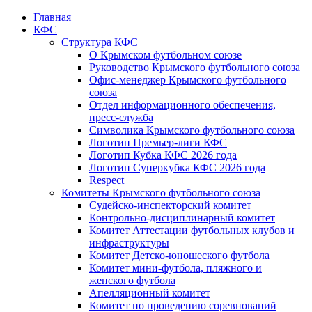
Главная
КФС
Структура КФС
О Крымском футбольном союзе
Руководство Крымского футбольного союза
Офис-менеджер Крымского футбольного
союза
Отдел информационного обеспечения,
пресс-служба
Символика Крымского футбольного союза
Логотип Премьер-лиги КФС
Логотип Кубка КФС 2026 года
Логотип Суперкубка КФС 2026 года
Respect
Комитеты Крымского футбольного союза
Судейско-инспекторский комитет
Контрольно-дисциплинарный комитет
Комитет Аттестации футбольных клубов и
инфраструктуры
Комитет Детско-юношеского футбола
Комитет мини-футбола, пляжного и
женского футбола
Апелляционный комитет
Комитет по проведению соревнований