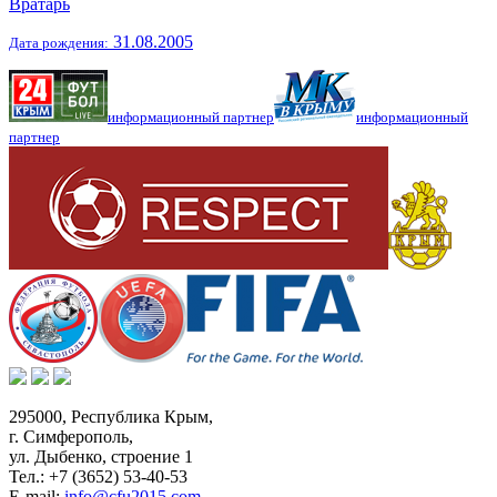
Вратарь
31.08.2005
Дата рождения:
информационный партнер
информационный
партнер
295000,
Республика Крым
,
г. Симферополь
,
ул. Дыбенко, строение 1
Тел.:
+7 (3652) 53-40-53
E-mail:
info@cfu2015.com