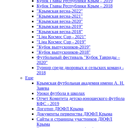
Кубок Главы Республики Крым – 2019
Кубок Главы Республики Крым – 2018
"Крымская весна-2022"
"Крымская весна-2021"
"Крымская весна-2020"
"Крымская весна-2019"
"Крымская весна-2018"
"Liga Космос Cup - 2021"
"Liga Космос Cup - 2019"
"Кубок выпускников-2019"
"Кубок выпускников-2018"
Футбольный фестиваль "Кубок Тавриды –
2020"
Турнир среди дворовых и сельских команд -
2018
Еще
Крымская футбольная академия имени А. Н.
Заяева
Уроки футбола в школах
Отчет Комитета детско-юношеского футбола
КФС - 2019
Логотип ДЮФЛ Крыма
Документы первенства ДЮФЛ Крыма
Сайты и страницы участников ДЮФЛ
Крыма