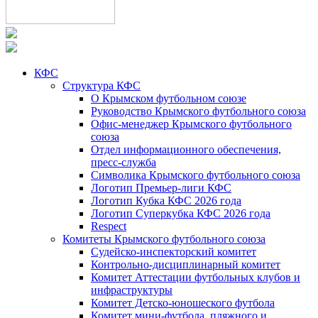
КФС
Структура КФС
О Крымском футбольном союзе
Руководство Крымского футбольного союза
Офис-менеджер Крымского футбольного
союза
Отдел информационного обеспечения,
пресс-служба
Символика Крымского футбольного союза
Логотип Премьер-лиги КФС
Логотип Кубка КФС 2026 года
Логотип Суперкубка КФС 2026 года
Respect
Комитеты Крымского футбольного союза
Судейско-инспекторский комитет
Контрольно-дисциплинарный комитет
Комитет Аттестации футбольных клубов и
инфраструктуры
Комитет Детско-юношеского футбола
Комитет мини-футбола, пляжного и