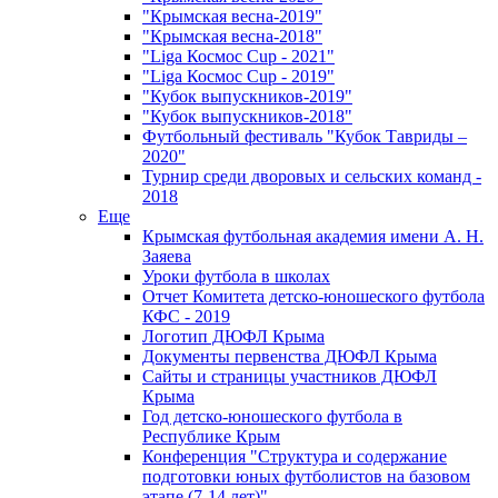
"Крымская весна-2019"
"Крымская весна-2018"
"Liga Космос Cup - 2021"
"Liga Космос Cup - 2019"
"Кубок выпускников-2019"
"Кубок выпускников-2018"
Футбольный фестиваль "Кубок Тавриды –
2020"
Турнир среди дворовых и сельских команд -
2018
Еще
Крымская футбольная академия имени А. Н.
Заяева
Уроки футбола в школах
Отчет Комитета детско-юношеского футбола
КФС - 2019
Логотип ДЮФЛ Крыма
Документы первенства ДЮФЛ Крыма
Сайты и страницы участников ДЮФЛ
Крыма
Год детско-юношеского футбола в
Республике Крым
Конференция "Структура и содержание
подготовки юных футболистов на базовом
этапе (7-14 лет)"