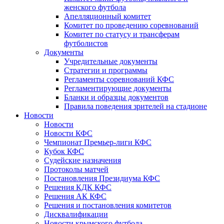
женского футбола
Апелляционный комитет
Комитет по проведению соревнований
Комитет по статусу и трансферам
футболистов
Документы
Учредительные документы
Стратегии и программы
Регламенты соревнований КФС
Регламентирующие документы
Бланки и образцы документов
Правила поведения зрителей на стадионе
Новости
Новости
Новости КФС
Чемпионат Премьер-лиги КФС
Кубок КФС
Судейские назначения
Протоколы матчей
Постановления Президиума КФС
Решения КДК КФС
Решения АК КФС
Решения и постановления комитетов
Дисквалификации
Новости крымского футбола