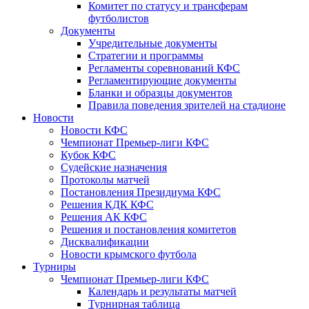
Комитет по статусу и трансферам
футболистов
Документы
Учредительные документы
Стратегии и программы
Регламенты соревнований КФС
Регламентирующие документы
Бланки и образцы документов
Правила поведения зрителей на стадионе
Новости
Новости КФС
Чемпионат Премьер-лиги КФС
Кубок КФС
Судейские назначения
Протоколы матчей
Постановления Президиума КФС
Решения КДК КФС
Решения АК КФС
Решения и постановления комитетов
Дисквалификации
Новости крымского футбола
Турниры
Чемпионат Премьер-лиги КФС
Календарь и результаты матчей
Турнирная таблица