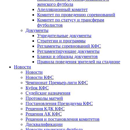
женского футбола
Апелляционный комитет
Комитет по проведению соревнований
Комитет по статусу и трансферам
футболистов
Документы
Учредительные документы
Стратегии и программы
Регламенты соревнований КФС
Регламентирующие документы
Бланки и образцы документов
Правила поведения зрителей на стадионе
Новости
Новости
Новости КФС
Чемпионат Премьер-лиги КФС
Кубок КФС
Судейские назначения
Протоколы матчей
Постановления Президиума КФС
Решения КДК КФС
Решения АК КФС
Решения и постановления комитетов
Дисквалификации
Новости крымского футбола