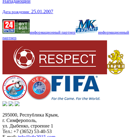
Нападающий
25.01.2007
Дата рождения:
информационный партнер
информационный
партнер
295000,
Республика Крым
,
г. Симферополь
,
ул. Дыбенко, строение 1
Тел.:
+7 (3652) 53-40-53
E-mail:
info@cfu2015.com