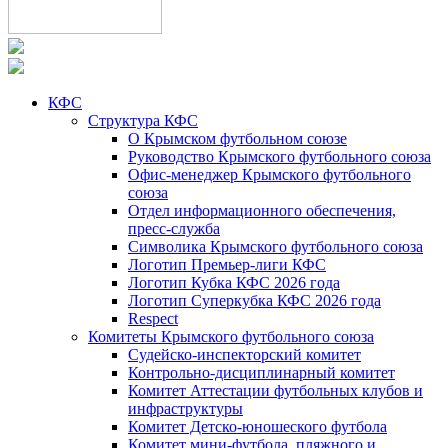
КФС
Структура КФС
О Крымском футбольном союзе
Руководство Крымского футбольного союза
Офис-менеджер Крымского футбольного
союза
Отдел информационного обеспечения,
пресс-служба
Символика Крымского футбольного союза
Логотип Премьер-лиги КФС
Логотип Кубка КФС 2026 года
Логотип Суперкубка КФС 2026 года
Respect
Комитеты Крымского футбольного союза
Судейско-инспекторский комитет
Контрольно-дисциплинарный комитет
Комитет Аттестации футбольных клубов и
инфраструктуры
Комитет Детско-юношеского футбола
Комитет мини-футбола, пляжного и