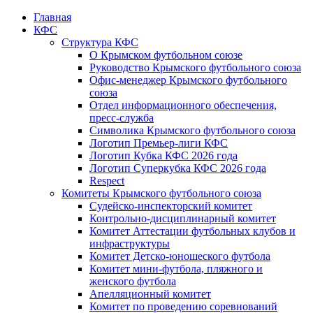
Главная
КФС
Структура КФС
О Крымском футбольном союзе
Руководство Крымского футбольного союза
Офис-менеджер Крымского футбольного
союза
Отдел информационного обеспечения,
пресс-служба
Символика Крымского футбольного союза
Логотип Премьер-лиги КФС
Логотип Кубка КФС 2026 года
Логотип Суперкубка КФС 2026 года
Respect
Комитеты Крымского футбольного союза
Судейско-инспекторский комитет
Контрольно-дисциплинарный комитет
Комитет Аттестации футбольных клубов и
инфраструктуры
Комитет Детско-юношеского футбола
Комитет мини-футбола, пляжного и
женского футбола
Апелляционный комитет
Комитет по проведению соревнований