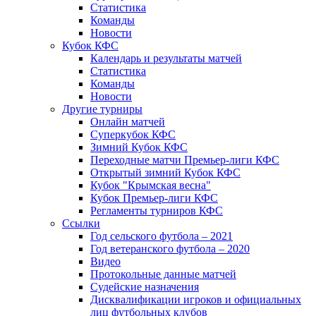
Статистика
Команды
Новости
Кубок КФС
Календарь и результаты матчей
Статистика
Команды
Новости
Другие турниры
Онлайн матчей
Суперкубок КФС
Зимний Кубок КФС
Переходные матчи Премьер-лиги КФС
Открытый зимний Кубок КФС
Кубок "Крымская весна"
Кубок Премьер-лиги КФС
Регламенты турниров КФС
Ссылки
Год сельского футбола – 2021
Год ветеранского футбола – 2020
Видео
Протокольные данные матчей
Судейские назначения
Дисквалификации игроков и официальных
лиц футбольных клубов