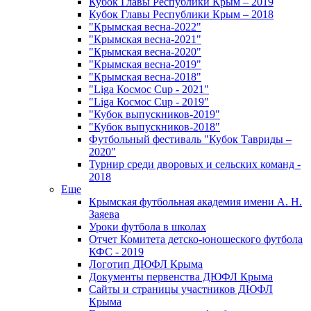
Кубок Главы Республики Крым – 2019
Кубок Главы Республики Крым – 2018
"Крымская весна-2022"
"Крымская весна-2021"
"Крымская весна-2020"
"Крымская весна-2019"
"Крымская весна-2018"
"Liga Космос Cup - 2021"
"Liga Космос Cup - 2019"
"Кубок выпускников-2019"
"Кубок выпускников-2018"
Футбольный фестиваль "Кубок Тавриды –
2020"
Турнир среди дворовых и сельских команд -
2018
Еще
Крымская футбольная академия имени А. Н.
Заяева
Уроки футбола в школах
Отчет Комитета детско-юношеского футбола
КФС - 2019
Логотип ДЮФЛ Крыма
Документы первенства ДЮФЛ Крыма
Сайты и страницы участников ДЮФЛ
Крыма