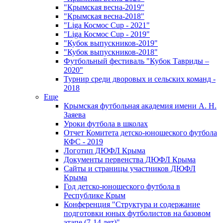
"Крымская весна-2019"
"Крымская весна-2018"
"Liga Космос Cup - 2021"
"Liga Космос Cup - 2019"
"Кубок выпускников-2019"
"Кубок выпускников-2018"
Футбольный фестиваль "Кубок Тавриды –
2020"
Турнир среди дворовых и сельских команд -
2018
Еще
Крымская футбольная академия имени А. Н.
Заяева
Уроки футбола в школах
Отчет Комитета детско-юношеского футбола
КФС - 2019
Логотип ДЮФЛ Крыма
Документы первенства ДЮФЛ Крыма
Сайты и страницы участников ДЮФЛ
Крыма
Год детско-юношеского футбола в
Республике Крым
Конференция "Структура и содержание
подготовки юных футболистов на базовом
этапе (7-14 лет)"