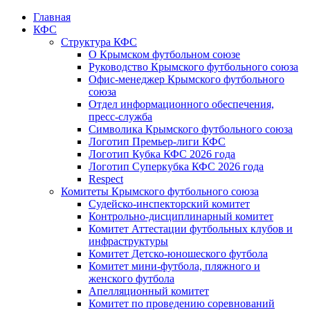
Главная
КФС
Структура КФС
О Крымском футбольном союзе
Руководство Крымского футбольного союза
Офис-менеджер Крымского футбольного
союза
Отдел информационного обеспечения,
пресс-служба
Символика Крымского футбольного союза
Логотип Премьер-лиги КФС
Логотип Кубка КФС 2026 года
Логотип Суперкубка КФС 2026 года
Respect
Комитеты Крымского футбольного союза
Судейско-инспекторский комитет
Контрольно-дисциплинарный комитет
Комитет Аттестации футбольных клубов и
инфраструктуры
Комитет Детско-юношеского футбола
Комитет мини-футбола, пляжного и
женского футбола
Апелляционный комитет
Комитет по проведению соревнований