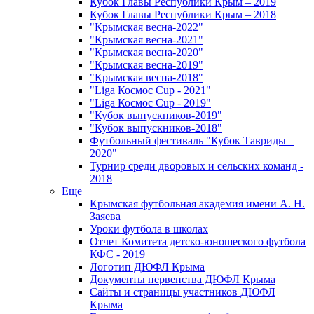
Кубок Главы Республики Крым – 2019
Кубок Главы Республики Крым – 2018
"Крымская весна-2022"
"Крымская весна-2021"
"Крымская весна-2020"
"Крымская весна-2019"
"Крымская весна-2018"
"Liga Космос Cup - 2021"
"Liga Космос Cup - 2019"
"Кубок выпускников-2019"
"Кубок выпускников-2018"
Футбольный фестиваль "Кубок Тавриды –
2020"
Турнир среди дворовых и сельских команд -
2018
Еще
Крымская футбольная академия имени А. Н.
Заяева
Уроки футбола в школах
Отчет Комитета детско-юношеского футбола
КФС - 2019
Логотип ДЮФЛ Крыма
Документы первенства ДЮФЛ Крыма
Сайты и страницы участников ДЮФЛ
Крыма