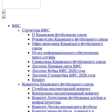
КФС
Структура КФС
О Крымском футбольном союзе
Руководство Крымского футбольного союза
Офис-менеджер Крымского футбольного
союза
Отдел информационного обеспечения,
пресс-служба
Символика Крымского футбольного союза
Логотип Премьер-лиги КФС
Логотип Кубка КФС 2026 года
Логотип Суперкубка КФС 2026 года
Respect
Комитеты Крымского футбольного союза
Судейско-инспекторский комитет
Контрольно-дисциплинарный комитет
Комитет Аттестации футбольных клубов и
инфраструктуры
Комитет Детско-юношеского футбола
Комитет мини-футбола, пляжного и