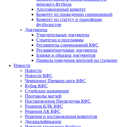
женского футбола
Апелляционный комитет
Комитет по проведению соревнований
Комитет по статусу и трансферам
футболистов
Документы
Учредительные документы
Стратегии и программы
Регламенты соревнований КФС
Регламентирующие документы
Бланки и образцы документов
Правила поведения зрителей на стадионе
Новости
Новости
Новости КФС
Чемпионат Премьер-лиги КФС
Кубок КФС
Судейские назначения
Протоколы матчей
Постановления Президиума КФС
Решения КДК КФС
Решения АК КФС
Решения и постановления комитетов
Дисквалификации
Новости крымского футбола