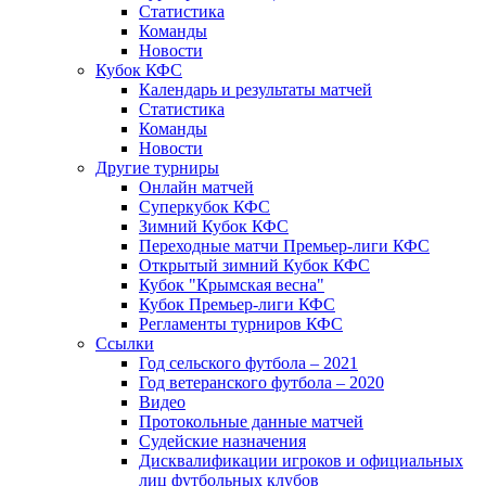
Статистика
Команды
Новости
Кубок КФС
Календарь и результаты матчей
Статистика
Команды
Новости
Другие турниры
Онлайн матчей
Суперкубок КФС
Зимний Кубок КФС
Переходные матчи Премьер-лиги КФС
Открытый зимний Кубок КФС
Кубок "Крымская весна"
Кубок Премьер-лиги КФС
Регламенты турниров КФС
Ссылки
Год сельского футбола – 2021
Год ветеранского футбола – 2020
Видео
Протокольные данные матчей
Судейские назначения
Дисквалификации игроков и официальных
лиц футбольных клубов