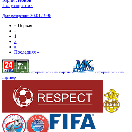
Юрий
Леонов
Полузащитник
30.01.1996
Дата рождения:
« Первая
«
1
2
»
Последняя »
информационный партнер
информационный
партнер