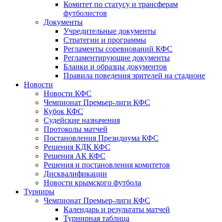
Комитет по статусу и трансферам
футболистов
Документы
Учредительные документы
Стратегии и программы
Регламенты соревнований КФС
Регламентирующие документы
Бланки и образцы документов
Правила поведения зрителей на стадионе
Новости
Новости КФС
Чемпионат Премьер-лиги КФС
Кубок КФС
Судейские назначения
Протоколы матчей
Постановления Президиума КФС
Решения КДК КФС
Решения АК КФС
Решения и постановления комитетов
Дисквалификации
Новости крымского футбола
Турниры
Чемпионат Премьер-лиги КФС
Календарь и результаты матчей
Турнирная таблица