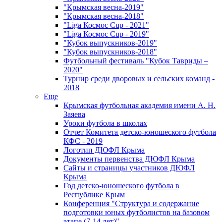
"Крымская весна-2019"
"Крымская весна-2018"
"Liga Космос Cup - 2021"
"Liga Космос Cup - 2019"
"Кубок выпускников-2019"
"Кубок выпускников-2018"
Футбольный фестиваль "Кубок Тавриды –
2020"
Турнир среди дворовых и сельских команд -
2018
Еще
Крымская футбольная академия имени А. Н.
Заяева
Уроки футбола в школах
Отчет Комитета детско-юношеского футбола
КФС - 2019
Логотип ДЮФЛ Крыма
Документы первенства ДЮФЛ Крыма
Сайты и страницы участников ДЮФЛ
Крыма
Год детско-юношеского футбола в
Республике Крым
Конференция "Структура и содержание
подготовки юных футболистов на базовом
этапе (7-14 лет)"