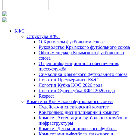
КФС
Структура КФС
О Крымском футбольном союзе
Руководство Крымского футбольного союза
Офис-менеджер Крымского футбольного
союза
Отдел информационного обеспечения,
пресс-служба
Символика Крымского футбольного союза
Логотип Премьер-лиги КФС
Логотип Кубка КФС 2026 года
Логотип Суперкубка КФС 2026 года
Respect
Комитеты Крымского футбольного союза
Судейско-инспекторский комитет
Контрольно-дисциплинарный комитет
Комитет Аттестации футбольных клубов и
инфраструктуры
Комитет Детско-юношеского футбола
Комитет мини-футбола, пляжного и