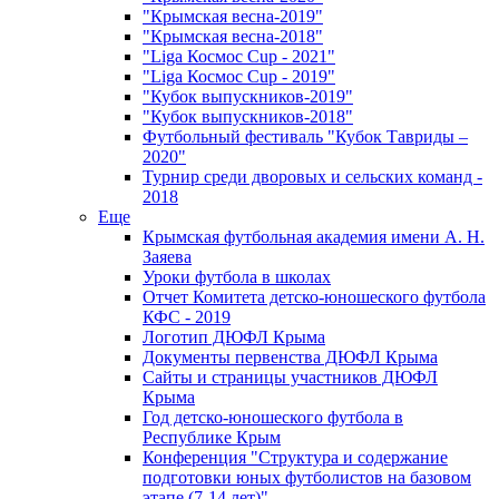
"Крымская весна-2019"
"Крымская весна-2018"
"Liga Космос Cup - 2021"
"Liga Космос Cup - 2019"
"Кубок выпускников-2019"
"Кубок выпускников-2018"
Футбольный фестиваль "Кубок Тавриды –
2020"
Турнир среди дворовых и сельских команд -
2018
Еще
Крымская футбольная академия имени А. Н.
Заяева
Уроки футбола в школах
Отчет Комитета детско-юношеского футбола
КФС - 2019
Логотип ДЮФЛ Крыма
Документы первенства ДЮФЛ Крыма
Сайты и страницы участников ДЮФЛ
Крыма
Год детско-юношеского футбола в
Республике Крым
Конференция "Структура и содержание
подготовки юных футболистов на базовом
этапе (7-14 лет)"