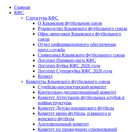
Главная
КФС
Структура КФС
О Крымском футбольном союзе
Руководство Крымского футбольного союза
Офис-менеджер Крымского футбольного
союза
Отдел информационного обеспечения,
пресс-служба
Символика Крымского футбольного союза
Логотип Премьер-лиги КФС
Логотип Кубка КФС 2026 года
Логотип Суперкубка КФС 2026 года
Respect
Комитеты Крымского футбольного союза
Судейско-инспекторский комитет
Контрольно-дисциплинарный комитет
Комитет Аттестации футбольных клубов и
инфраструктуры
Комитет Детско-юношеского футбола
Комитет мини-футбола, пляжного и
женского футбола
Апелляционный комитет
Комитет по проведению соревнований