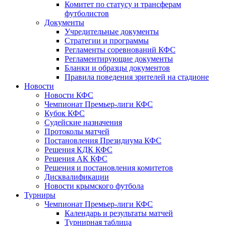
Комитет по статусу и трансферам
футболистов
Документы
Учредительные документы
Стратегии и программы
Регламенты соревнований КФС
Регламентирующие документы
Бланки и образцы документов
Правила поведения зрителей на стадионе
Новости
Новости КФС
Чемпионат Премьер-лиги КФС
Кубок КФС
Судейские назначения
Протоколы матчей
Постановления Президиума КФС
Решения КДК КФС
Решения АК КФС
Решения и постановления комитетов
Дисквалификации
Новости крымского футбола
Турниры
Чемпионат Премьер-лиги КФС
Календарь и результаты матчей
Турнирная таблица