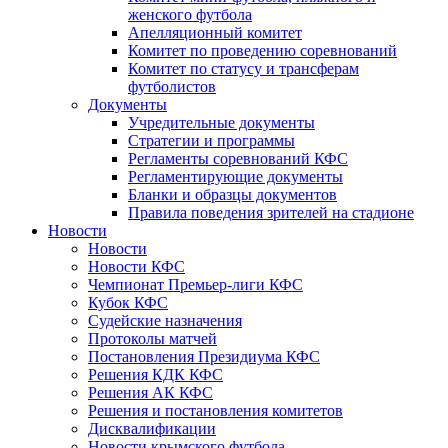
женского футбола
Апелляционный комитет
Комитет по проведению соревнований
Комитет по статусу и трансферам
футболистов
Документы
Учредительные документы
Стратегии и программы
Регламенты соревнований КФС
Регламентирующие документы
Бланки и образцы документов
Правила поведения зрителей на стадионе
Новости
Новости
Новости КФС
Чемпионат Премьер-лиги КФС
Кубок КФС
Судейские назначения
Протоколы матчей
Постановления Президиума КФС
Решения КДК КФС
Решения АК КФС
Решения и постановления комитетов
Дисквалификации
Новости крымского футбола