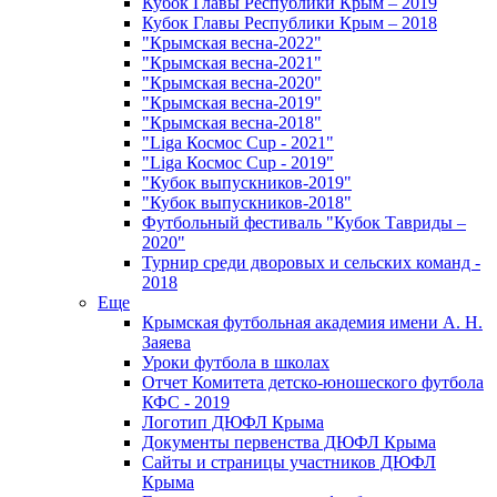
Кубок Главы Республики Крым – 2019
Кубок Главы Республики Крым – 2018
"Крымская весна-2022"
"Крымская весна-2021"
"Крымская весна-2020"
"Крымская весна-2019"
"Крымская весна-2018"
"Liga Космос Cup - 2021"
"Liga Космос Cup - 2019"
"Кубок выпускников-2019"
"Кубок выпускников-2018"
Футбольный фестиваль "Кубок Тавриды –
2020"
Турнир среди дворовых и сельских команд -
2018
Еще
Крымская футбольная академия имени А. Н.
Заяева
Уроки футбола в школах
Отчет Комитета детско-юношеского футбола
КФС - 2019
Логотип ДЮФЛ Крыма
Документы первенства ДЮФЛ Крыма
Сайты и страницы участников ДЮФЛ
Крыма