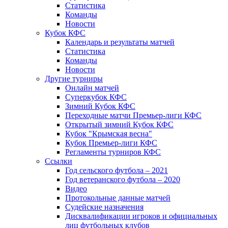
Статистика
Команды
Новости
Кубок КФС
Календарь и результаты матчей
Статистика
Команды
Новости
Другие турниры
Онлайн матчей
Суперкубок КФС
Зимний Кубок КФС
Переходные матчи Премьер-лиги КФС
Открытый зимний Кубок КФС
Кубок "Крымская весна"
Кубок Премьер-лиги КФС
Регламенты турниров КФС
Ссылки
Год сельского футбола – 2021
Год ветеранского футбола – 2020
Видео
Протокольные данные матчей
Судейские назначения
Дисквалификации игроков и официальных
лиц футбольных клубов