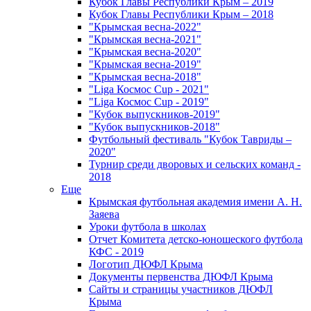
Кубок Главы Республики Крым – 2019
Кубок Главы Республики Крым – 2018
"Крымская весна-2022"
"Крымская весна-2021"
"Крымская весна-2020"
"Крымская весна-2019"
"Крымская весна-2018"
"Liga Космос Cup - 2021"
"Liga Космос Cup - 2019"
"Кубок выпускников-2019"
"Кубок выпускников-2018"
Футбольный фестиваль "Кубок Тавриды –
2020"
Турнир среди дворовых и сельских команд -
2018
Еще
Крымская футбольная академия имени А. Н.
Заяева
Уроки футбола в школах
Отчет Комитета детско-юношеского футбола
КФС - 2019
Логотип ДЮФЛ Крыма
Документы первенства ДЮФЛ Крыма
Сайты и страницы участников ДЮФЛ
Крыма