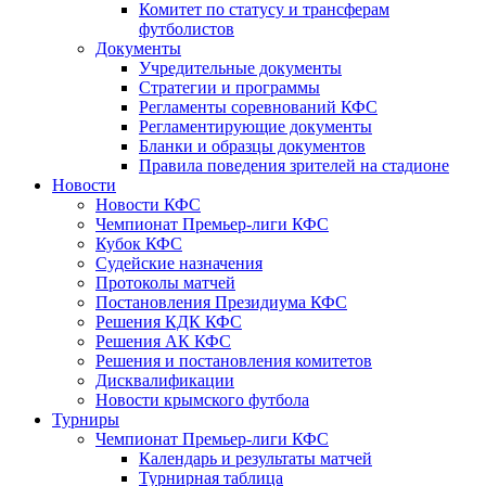
Комитет по статусу и трансферам
футболистов
Документы
Учредительные документы
Стратегии и программы
Регламенты соревнований КФС
Регламентирующие документы
Бланки и образцы документов
Правила поведения зрителей на стадионе
Новости
Новости КФС
Чемпионат Премьер-лиги КФС
Кубок КФС
Судейские назначения
Протоколы матчей
Постановления Президиума КФС
Решения КДК КФС
Решения АК КФС
Решения и постановления комитетов
Дисквалификации
Новости крымского футбола
Турниры
Чемпионат Премьер-лиги КФС
Календарь и результаты матчей
Турнирная таблица