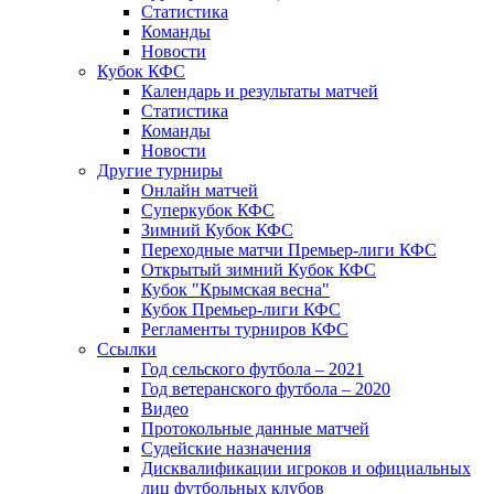
Статистика
Команды
Новости
Кубок КФС
Календарь и результаты матчей
Статистика
Команды
Новости
Другие турниры
Онлайн матчей
Суперкубок КФС
Зимний Кубок КФС
Переходные матчи Премьер-лиги КФС
Открытый зимний Кубок КФС
Кубок "Крымская весна"
Кубок Премьер-лиги КФС
Регламенты турниров КФС
Ссылки
Год сельского футбола – 2021
Год ветеранского футбола – 2020
Видео
Протокольные данные матчей
Судейские назначения
Дисквалификации игроков и официальных
лиц футбольных клубов