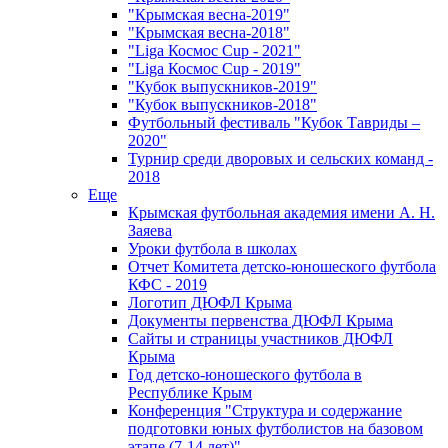
"Крымская весна-2019"
"Крымская весна-2018"
"Liga Космос Cup - 2021"
"Liga Космос Cup - 2019"
"Кубок выпускников-2019"
"Кубок выпускников-2018"
Футбольный фестиваль "Кубок Тавриды –
2020"
Турнир среди дворовых и сельских команд -
2018
Еще
Крымская футбольная академия имени А. Н.
Заяева
Уроки футбола в школах
Отчет Комитета детско-юношеского футбола
КФС - 2019
Логотип ДЮФЛ Крыма
Документы первенства ДЮФЛ Крыма
Сайты и страницы участников ДЮФЛ
Крыма
Год детско-юношеского футбола в
Республике Крым
Конференция "Структура и содержание
подготовки юных футболистов на базовом
этапе (7-14 лет)"