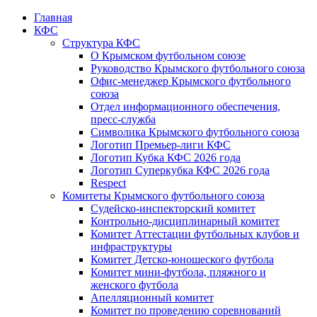
Главная
КФС
Структура КФС
О Крымском футбольном союзе
Руководство Крымского футбольного союза
Офис-менеджер Крымского футбольного
союза
Отдел информационного обеспечения,
пресс-служба
Символика Крымского футбольного союза
Логотип Премьер-лиги КФС
Логотип Кубка КФС 2026 года
Логотип Суперкубка КФС 2026 года
Respect
Комитеты Крымского футбольного союза
Судейско-инспекторский комитет
Контрольно-дисциплинарный комитет
Комитет Аттестации футбольных клубов и
инфраструктуры
Комитет Детско-юношеского футбола
Комитет мини-футбола, пляжного и
женского футбола
Апелляционный комитет
Комитет по проведению соревнований