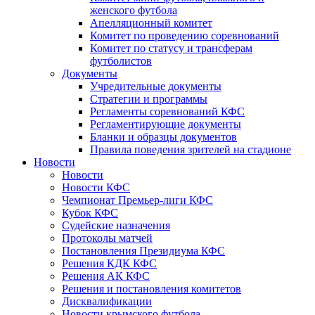
женского футбола
Апелляционный комитет
Комитет по проведению соревнований
Комитет по статусу и трансферам
футболистов
Документы
Учредительные документы
Стратегии и программы
Регламенты соревнований КФС
Регламентирующие документы
Бланки и образцы документов
Правила поведения зрителей на стадионе
Новости
Новости
Новости КФС
Чемпионат Премьер-лиги КФС
Кубок КФС
Судейские назначения
Протоколы матчей
Постановления Президиума КФС
Решения КДК КФС
Решения АК КФС
Решения и постановления комитетов
Дисквалификации
Новости крымского футбола