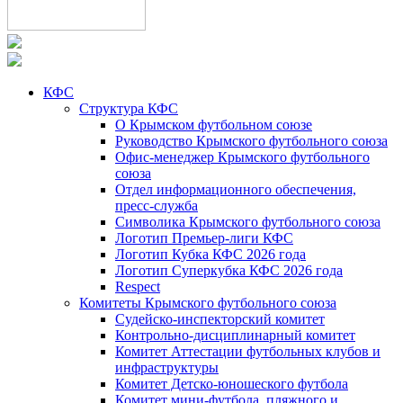
КФС
Структура КФС
О Крымском футбольном союзе
Руководство Крымского футбольного союза
Офис-менеджер Крымского футбольного
союза
Отдел информационного обеспечения,
пресс-служба
Символика Крымского футбольного союза
Логотип Премьер-лиги КФС
Логотип Кубка КФС 2026 года
Логотип Суперкубка КФС 2026 года
Respect
Комитеты Крымского футбольного союза
Судейско-инспекторский комитет
Контрольно-дисциплинарный комитет
Комитет Аттестации футбольных клубов и
инфраструктуры
Комитет Детско-юношеского футбола
Комитет мини-футбола, пляжного и