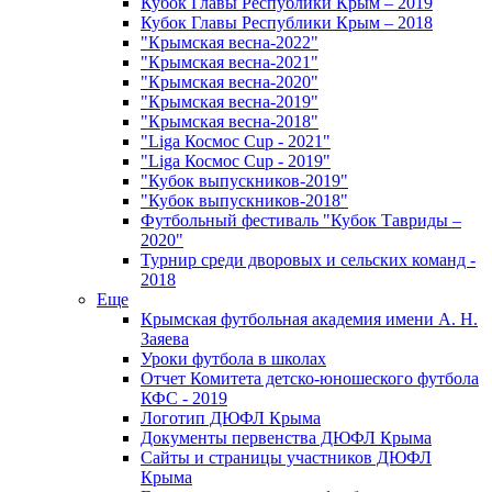
Кубок Главы Республики Крым – 2019
Кубок Главы Республики Крым – 2018
"Крымская весна-2022"
"Крымская весна-2021"
"Крымская весна-2020"
"Крымская весна-2019"
"Крымская весна-2018"
"Liga Космос Cup - 2021"
"Liga Космос Cup - 2019"
"Кубок выпускников-2019"
"Кубок выпускников-2018"
Футбольный фестиваль "Кубок Тавриды –
2020"
Турнир среди дворовых и сельских команд -
2018
Еще
Крымская футбольная академия имени А. Н.
Заяева
Уроки футбола в школах
Отчет Комитета детско-юношеского футбола
КФС - 2019
Логотип ДЮФЛ Крыма
Документы первенства ДЮФЛ Крыма
Сайты и страницы участников ДЮФЛ
Крыма