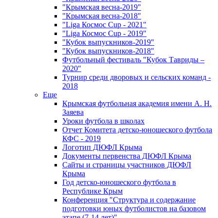
"Крымская весна-2019"
"Крымская весна-2018"
"Liga Космос Cup - 2021"
"Liga Космос Cup - 2019"
"Кубок выпускников-2019"
"Кубок выпускников-2018"
Футбольный фестиваль "Кубок Тавриды –
2020"
Турнир среди дворовых и сельских команд -
2018
Еще
Крымская футбольная академия имени А. Н.
Заяева
Уроки футбола в школах
Отчет Комитета детско-юношеского футбола
КФС - 2019
Логотип ДЮФЛ Крыма
Документы первенства ДЮФЛ Крыма
Сайты и страницы участников ДЮФЛ
Крыма
Год детско-юношеского футбола в
Республике Крым
Конференция "Структура и содержание
подготовки юных футболистов на базовом
этапе (7-14 лет)"