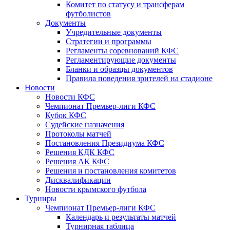
Комитет по статусу и трансферам
футболистов
Документы
Учредительные документы
Стратегии и программы
Регламенты соревнований КФС
Регламентирующие документы
Бланки и образцы документов
Правила поведения зрителей на стадионе
Новости
Новости КФС
Чемпионат Премьер-лиги КФС
Кубок КФС
Судейские назначения
Протоколы матчей
Постановления Президиума КФС
Решения КДК КФС
Решения АК КФС
Решения и постановления комитетов
Дисквалификации
Новости крымского футбола
Турниры
Чемпионат Премьер-лиги КФС
Календарь и результаты матчей
Турнирная таблица