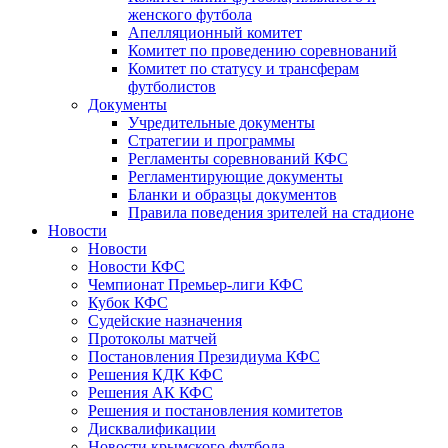
женского футбола
Апелляционный комитет
Комитет по проведению соревнований
Комитет по статусу и трансферам
футболистов
Документы
Учредительные документы
Стратегии и программы
Регламенты соревнований КФС
Регламентирующие документы
Бланки и образцы документов
Правила поведения зрителей на стадионе
Новости
Новости
Новости КФС
Чемпионат Премьер-лиги КФС
Кубок КФС
Судейские назначения
Протоколы матчей
Постановления Президиума КФС
Решения КДК КФС
Решения АК КФС
Решения и постановления комитетов
Дисквалификации
Новости крымского футбола