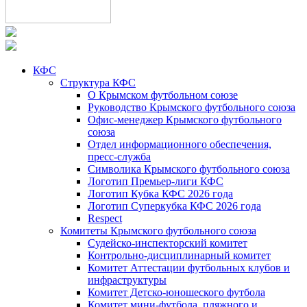
КФС
Структура КФС
О Крымском футбольном союзе
Руководство Крымского футбольного союза
Офис-менеджер Крымского футбольного
союза
Отдел информационного обеспечения,
пресс-служба
Символика Крымского футбольного союза
Логотип Премьер-лиги КФС
Логотип Кубка КФС 2026 года
Логотип Суперкубка КФС 2026 года
Respect
Комитеты Крымского футбольного союза
Судейско-инспекторский комитет
Контрольно-дисциплинарный комитет
Комитет Аттестации футбольных клубов и
инфраструктуры
Комитет Детско-юношеского футбола
Комитет мини-футбола, пляжного и