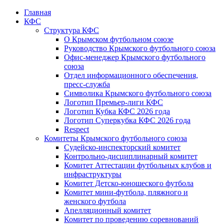
Главная
КФС
Структура КФС
О Крымском футбольном союзе
Руководство Крымского футбольного союза
Офис-менеджер Крымского футбольного
союза
Отдел информационного обеспечения,
пресс-служба
Символика Крымского футбольного союза
Логотип Премьер-лиги КФС
Логотип Кубка КФС 2026 года
Логотип Суперкубка КФС 2026 года
Respect
Комитеты Крымского футбольного союза
Судейско-инспекторский комитет
Контрольно-дисциплинарный комитет
Комитет Аттестации футбольных клубов и
инфраструктуры
Комитет Детско-юношеского футбола
Комитет мини-футбола, пляжного и
женского футбола
Апелляционный комитет
Комитет по проведению соревнований