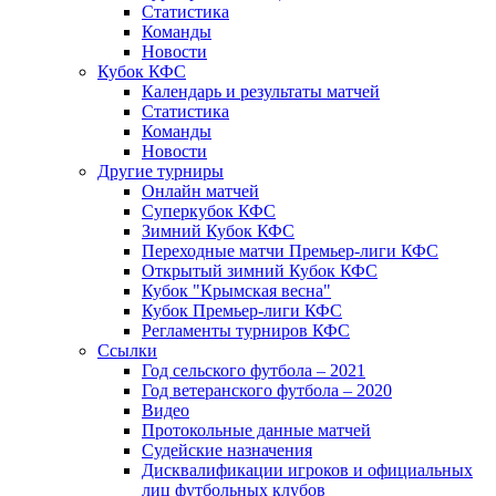
Статистика
Команды
Новости
Кубок КФС
Календарь и результаты матчей
Статистика
Команды
Новости
Другие турниры
Онлайн матчей
Суперкубок КФС
Зимний Кубок КФС
Переходные матчи Премьер-лиги КФС
Открытый зимний Кубок КФС
Кубок "Крымская весна"
Кубок Премьер-лиги КФС
Регламенты турниров КФС
Ссылки
Год сельского футбола – 2021
Год ветеранского футбола – 2020
Видео
Протокольные данные матчей
Судейские назначения
Дисквалификации игроков и официальных
лиц футбольных клубов