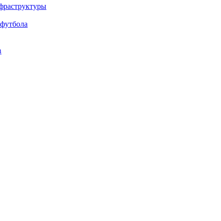
нфраструктуры
 футбола
в