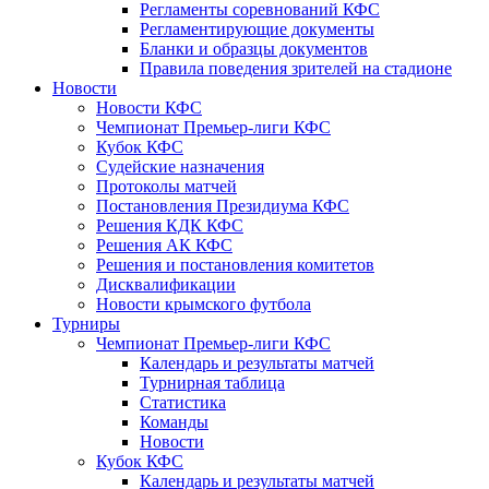
Регламенты соревнований КФС
Регламентирующие документы
Бланки и образцы документов
Правила поведения зрителей на стадионе
Новости
Новости КФС
Чемпионат Премьер-лиги КФС
Кубок КФС
Судейские назначения
Протоколы матчей
Постановления Президиума КФС
Решения КДК КФС
Решения АК КФС
Решения и постановления комитетов
Дисквалификации
Новости крымского футбола
Турниры
Чемпионат Премьер-лиги КФС
Календарь и результаты матчей
Турнирная таблица
Статистика
Команды
Новости
Кубок КФС
Календарь и результаты матчей