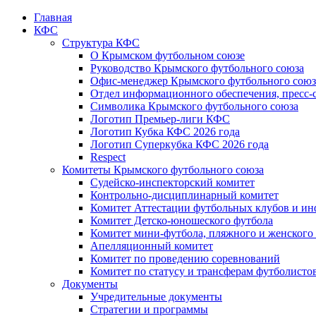
Главная
КФС
Структура КФС
О Крымском футбольном союзе
Руководство Крымского футбольного союза
Офис-менеджер Крымского футбольного союз
Отдел информационного обеспечения, пресс-
Символика Крымского футбольного союза
Логотип Премьер-лиги КФС
Логотип Кубка КФС 2026 года
Логотип Суперкубка КФС 2026 года
Respect
Комитеты Крымского футбольного союза
Судейско-инспекторский комитет
Контрольно-дисциплинарный комитет
Комитет Аттестации футбольных клубов и и
Комитет Детско-юношеского футбола
Комитет мини-футбола, пляжного и женского
Апелляционный комитет
Комитет по проведению соревнований
Комитет по статусу и трансферам футболисто
Документы
Учредительные документы
Стратегии и программы