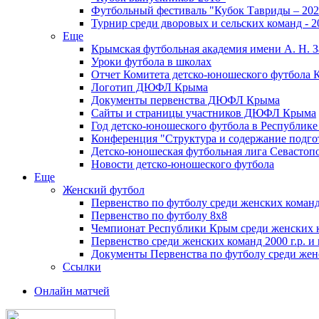
Футбольный фестиваль "Кубок Тавриды – 202
Турнир среди дворовых и сельских команд - 2
Еще
Крымская футбольная академия имени А. Н. З
Уроки футбола в школах
Отчет Комитета детско-юношеского футбола 
Логотип ДЮФЛ Крыма
Документы первенства ДЮФЛ Крыма
Сайты и страницы участников ДЮФЛ Крыма
Год детско-юношеского футбола в Республик
Конференция "Структура и содержание подгот
Детско-юношеская футбольная лига Севастоп
Новости детско-юношеского футбола
Еще
Женский футбол
Первенство по футболу среди женских команд
Первенство по футболу 8х8
Чемпионат Республики Крым среди женских 
Первенство среди женских команд 2000 г.р. и
Документы Первенства по футболу среди жен
Ссылки
Онлайн матчей