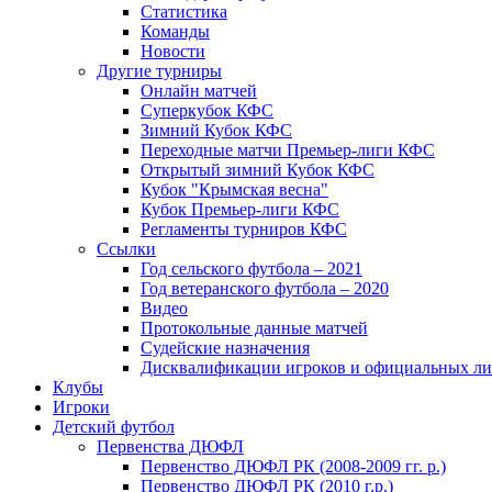
Статистика
Команды
Новости
Другие турниры
Онлайн матчей
Суперкубок КФС
Зимний Кубок КФС
Переходные матчи Премьер-лиги КФС
Открытый зимний Кубок КФС
Кубок "Крымская весна"
Кубок Премьер-лиги КФС
Регламенты турниров КФС
Ссылки
Год сельского футбола – 2021
Год ветеранского футбола – 2020
Видео
Протокольные данные матчей
Судейские назначения
Дисквалификации игроков и официальных ли
Клубы
Игроки
Детский футбол
Первенства ДЮФЛ
Первенство ДЮФЛ РК (2008-2009 гг. р.)
Первенство ДЮФЛ РК (2010 г.р.)