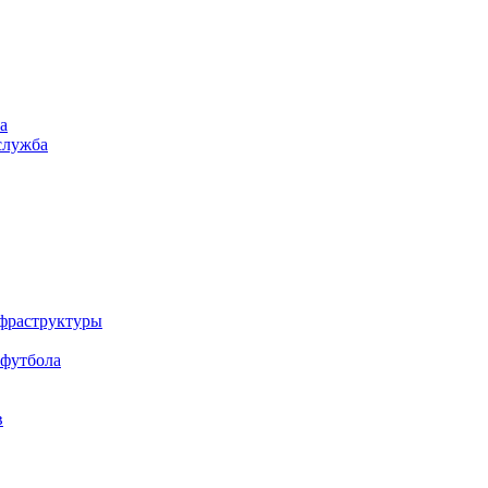
а
служба
нфраструктуры
 футбола
в