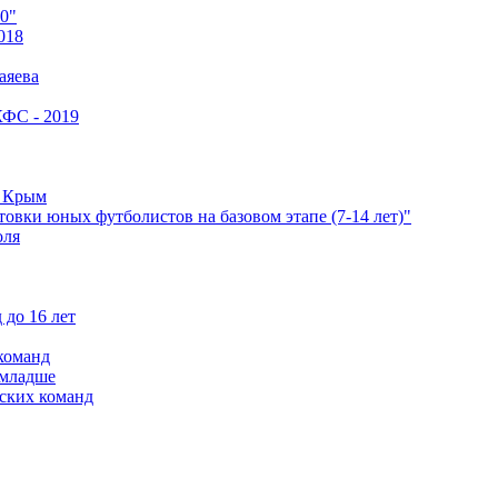
0"
018
аяева
КФС - 2019
е Крым
овки юных футболистов на базовом этапе (7-14 лет)"
оля
 до 16 лет
команд
 младше
ских команд