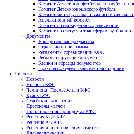
Комитет Аттестации футбольных клубов и и
Комитет Детско-юношеского футбола
Комитет мини-футбола, пляжного и женского
Апелляционный комитет
Комитет по проведению соревнований
Комитет по статусу и трансферам футболисто
Документы
Учредительные документы
Стратегии и программы
Регламенты соревнований КФС
Регламентирующие документы
Бланки и образцы документов
Правила поведения зрителей на стадионе
Новости
Новости
Новости КФС
Чемпионат Премьер-лиги КФС
Кубок КФС
Судейские назначения
Протоколы матчей
Постановления Президиума КФС
Решения КДК КФС
Решения АК КФС
Решения и постановления комитетов
Дисквалификации