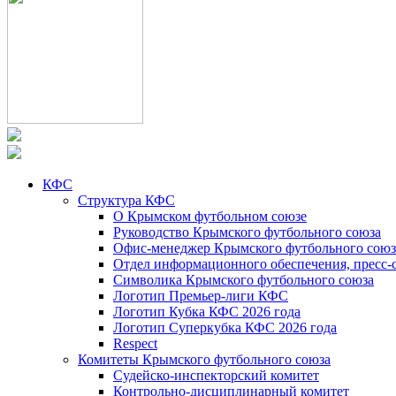
КФС
Структура КФС
О Крымском футбольном союзе
Руководство Крымского футбольного союза
Офис-менеджер Крымского футбольного союз
Отдел информационного обеспечения, пресс-
Символика Крымского футбольного союза
Логотип Премьер-лиги КФС
Логотип Кубка КФС 2026 года
Логотип Суперкубка КФС 2026 года
Respect
Комитеты Крымского футбольного союза
Судейско-инспекторский комитет
Контрольно-дисциплинарный комитет