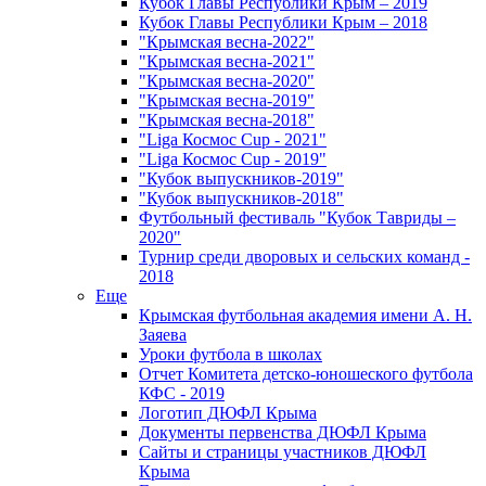
Кубок Главы Республики Крым – 2019
Кубок Главы Республики Крым – 2018
"Крымская весна-2022"
"Крымская весна-2021"
"Крымская весна-2020"
"Крымская весна-2019"
"Крымская весна-2018"
"Liga Космос Cup - 2021"
"Liga Космос Cup - 2019"
"Кубок выпускников-2019"
"Кубок выпускников-2018"
Футбольный фестиваль "Кубок Тавриды –
2020"
Турнир среди дворовых и сельских команд -
2018
Еще
Крымская футбольная академия имени А. Н.
Заяева
Уроки футбола в школах
Отчет Комитета детско-юношеского футбола
КФС - 2019
Логотип ДЮФЛ Крыма
Документы первенства ДЮФЛ Крыма
Сайты и страницы участников ДЮФЛ
Крыма