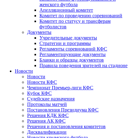
женского футбола
Апелляционный комитет
Комитет по проведению соревнований
Комитет по статусу и трансферам
футболистов
Документы
Учредительные документы
Стратегии и программы
Регламенты соревнований КФС
Регламентирующие документы
Бланки и образцы документов
Правила поведения зрителей на стадионе
Новости
Новости
Новости КФС
Чемпионат Премьер-лиги КФС
Кубок КФС
Судейские назначения
Протоколы матчей
Постановления Президиума КФС
Решения КДК КФС
Решения АК КФС
Решения и постановления комитетов
Дисквалификации
Новости крымского футбола