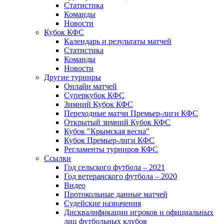
Статистика
Команды
Новости
Кубок КФС
Календарь и результаты матчей
Статистика
Команды
Новости
Другие турниры
Онлайн матчей
Суперкубок КФС
Зимний Кубок КФС
Переходные матчи Премьер-лиги КФС
Открытый зимний Кубок КФС
Кубок "Крымская весна"
Кубок Премьер-лиги КФС
Регламенты турниров КФС
Ссылки
Год сельского футбола – 2021
Год ветеранского футбола – 2020
Видео
Протокольные данные матчей
Судейские назначения
Дисквалификации игроков и официальных
лиц футбольных клубов