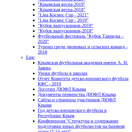
"Крымская весна-2019"
"Крымская весна-2018"
"Liga Космос Cup - 2021"
"Liga Космос Cup - 2019"
"Кубок выпускников-2019"
"Кубок выпускников-2018"
Футбольный фестиваль "Кубок Тавриды –
2020"
Турнир среди дворовых и сельских команд -
2018
Еще
Крымская футбольная академия имени А. Н.
Заяева
Уроки футбола в школах
Отчет Комитета детско-юношеского футбола
КФС - 2019
Логотип ДЮФЛ Крыма
Документы первенства ДЮФЛ Крыма
Сайты и страницы участников ДЮФЛ
Крыма
Год детско-юношеского футбола в
Республике Крым
Конференция "Структура и содержание
подготовки юных футболистов на базовом
этапе (7-14 лет)"