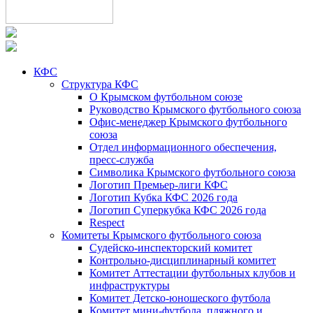
КФС
Структура КФС
О Крымском футбольном союзе
Руководство Крымского футбольного союза
Офис-менеджер Крымского футбольного
союза
Отдел информационного обеспечения,
пресс-служба
Символика Крымского футбольного союза
Логотип Премьер-лиги КФС
Логотип Кубка КФС 2026 года
Логотип Суперкубка КФС 2026 года
Respect
Комитеты Крымского футбольного союза
Судейско-инспекторский комитет
Контрольно-дисциплинарный комитет
Комитет Аттестации футбольных клубов и
инфраструктуры
Комитет Детско-юношеского футбола
Комитет мини-футбола, пляжного и