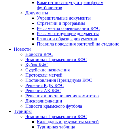
Комитет по статусу и трансферам
футболистов
Документы
Учредительные документы
Стратегии и программы
Регламенты соревнований КФС
Регламентирующие документы
Бланки и образцы документов
Правила поведения зрителей на стадионе
Новости
Новости КФС
Чемпионат Премьер-лиги КФС
Кубок КФС
Судейские назначения
Протоколы матчей
Постановления Президиума КФС
Решения КДК КФС
Решения АК КФС
Решения и постановления комитетов
Дисквалификации
Новости крымского футбола
Турниры
Чемпионат Премьер-лиги КФС
Календарь и результаты матчей
Турнирная таблица