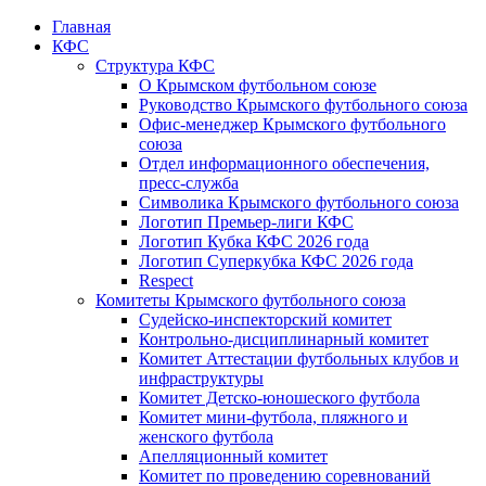
Главная
КФС
Структура КФС
О Крымском футбольном союзе
Руководство Крымского футбольного союза
Офис-менеджер Крымского футбольного
союза
Отдел информационного обеспечения,
пресс-служба
Символика Крымского футбольного союза
Логотип Премьер-лиги КФС
Логотип Кубка КФС 2026 года
Логотип Суперкубка КФС 2026 года
Respect
Комитеты Крымского футбольного союза
Судейско-инспекторский комитет
Контрольно-дисциплинарный комитет
Комитет Аттестации футбольных клубов и
инфраструктуры
Комитет Детско-юношеского футбола
Комитет мини-футбола, пляжного и
женского футбола
Апелляционный комитет
Комитет по проведению соревнований