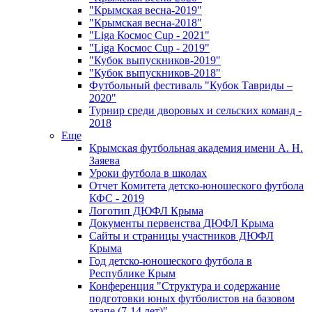
"Крымская весна-2019"
"Крымская весна-2018"
"Liga Космос Cup - 2021"
"Liga Космос Cup - 2019"
"Кубок выпускников-2019"
"Кубок выпускников-2018"
Футбольный фестиваль "Кубок Тавриды –
2020"
Турнир среди дворовых и сельских команд -
2018
Еще
Крымская футбольная академия имени А. Н.
Заяева
Уроки футбола в школах
Отчет Комитета детско-юношеского футбола
КФС - 2019
Логотип ДЮФЛ Крыма
Документы первенства ДЮФЛ Крыма
Сайты и страницы участников ДЮФЛ
Крыма
Год детско-юношеского футбола в
Республике Крым
Конференция "Структура и содержание
подготовки юных футболистов на базовом
этапе (7-14 лет)"