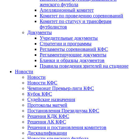
женского футбола
Апелляционный комитет
Комитет по проведению соревнований
Комитет по статусу и трансферам
футболистов
Документы
Учредительные документы
Стратегии и программы
Регламенты соревнований КФС
Регламентирующие документы
Бланки и образцы документов
Правила поведения зрителей на стадионе
Новости
Новости
Новости КФС
Чемпионат Премьер-лиги КФС
Кубок КФС
Судейские назначения
Протоколы матчей
Постановления Президиума КФС
Решения КДК КФС
Решения АК КФС
Решения и постановления комитетов
Дисквалификации
Новости крымского футбола