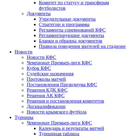
Комитет по статусу и трансферам
футболистов
Документы
Учредительные документы
Стратегии и программы
Регламенты соревнований КФС
Регламентирующие документы
Бланки и образцы документов
Правила поведения зрителей на стадионе
Новости
Новости КФС
Чемпионат Премьер-лиги КФС
Кубок КФС
Судейские назначения
Протоколы матчей
Постановления Президиума КФС
Решения КДК КФС
Решения АК КФС
Решения и постановления комитетов
Дисквалификации
Новости крымского футбола
Турниры
Чемпионат Премьер-лиги КФС
Календарь и результаты матчей
Турнирная таблица