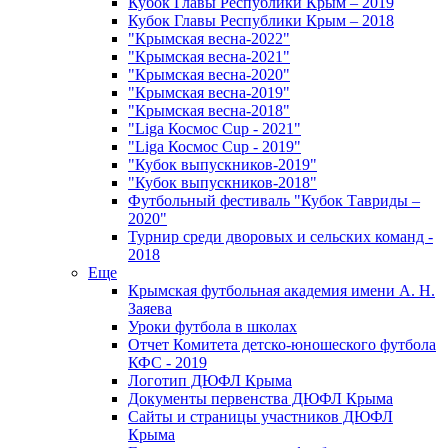
Кубок Главы Республики Крым – 2019
Кубок Главы Республики Крым – 2018
"Крымская весна-2022"
"Крымская весна-2021"
"Крымская весна-2020"
"Крымская весна-2019"
"Крымская весна-2018"
"Liga Космос Cup - 2021"
"Liga Космос Cup - 2019"
"Кубок выпускников-2019"
"Кубок выпускников-2018"
Футбольный фестиваль "Кубок Тавриды –
2020"
Турнир среди дворовых и сельских команд -
2018
Еще
Крымская футбольная академия имени А. Н.
Заяева
Уроки футбола в школах
Отчет Комитета детско-юношеского футбола
КФС - 2019
Логотип ДЮФЛ Крыма
Документы первенства ДЮФЛ Крыма
Сайты и страницы участников ДЮФЛ
Крыма