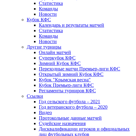
Статистика
Команды
Новости
Кубок КФС
Календарь и результаты матчей
Статистика
Команды
Новости
Другие турниры
Онлайн матчей
Суперкубок КФС
Зимний Кубок КФС
Переходные матчи Премьер-лиги КФС
Открытый зимний Кубок КФС
Кубок "Крымская весна"
Кубок Премьер-лиги КФС
Регламенты турниров КФС
Ссылки
Год сельского футбола – 2021
Год ветеранского футбола – 2020
Видео
Протокольные данные матчей
Судейские назначения
Дисквалификации игроков и официальных
лиц футбольных клубов