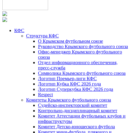
КФС
Структура КФС
О Крымском футбольном союзе
Руководство Крымского футбольного союза
Офис-менеджер Крымского футбольного
союза
Отдел информационного обеспечения,
пресс-служба
Символика Крымского футбольного союза
Логотип Премьер-лиги КФС
Логотип Кубка КФС 2026 года
Логотип Суперкубка КФС 2026 года
Respect
Комитеты Крымского футбольного союза
Судейско-инспекторский комитет
Контрольно-дисциплинарный комитет
Комитет Аттестации футбольных клубов и
инфраструктуры
Комитет Детско-юношеского футбола
Комитет мини-футбола, пляжного и