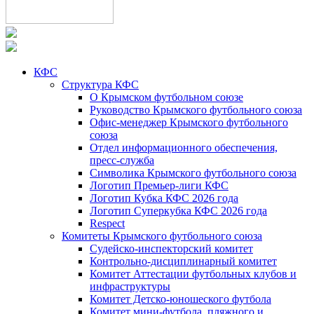
КФС
Структура КФС
О Крымском футбольном союзе
Руководство Крымского футбольного союза
Офис-менеджер Крымского футбольного
союза
Отдел информационного обеспечения,
пресс-служба
Символика Крымского футбольного союза
Логотип Премьер-лиги КФС
Логотип Кубка КФС 2026 года
Логотип Суперкубка КФС 2026 года
Respect
Комитеты Крымского футбольного союза
Судейско-инспекторский комитет
Контрольно-дисциплинарный комитет
Комитет Аттестации футбольных клубов и
инфраструктуры
Комитет Детско-юношеского футбола
Комитет мини-футбола, пляжного и