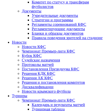
Комитет по статусу и трансферам
футболистов
Документы
Учредительные документы
Стратегии и программы
Регламенты соревнований КФС
Регламентирующие документы
Бланки и образцы документов
Правила поведения зрителей на стадионе
Новости
Новости КФС
Чемпионат Премьер-лиги КФС
Кубок КФС
Судейские назначения
Протоколы матчей
Постановления Президиума КФС
Решения КДК КФС
Решения АК КФС
Решения и постановления комитетов
Дисквалификации
Новости крымского футбола
Турниры
Чемпионат Премьер-лиги КФС
Календарь и результаты матчей
Турнирная таблица