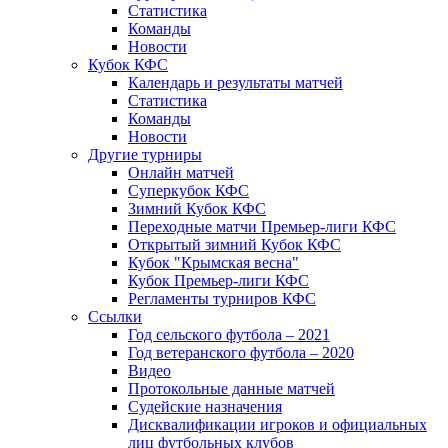
Статистика
Команды
Новости
Кубок КФС
Календарь и результаты матчей
Статистика
Команды
Новости
Другие турниры
Онлайн матчей
Суперкубок КФС
Зимний Кубок КФС
Переходные матчи Премьер-лиги КФС
Открытый зимний Кубок КФС
Кубок "Крымская весна"
Кубок Премьер-лиги КФС
Регламенты турниров КФС
Ссылки
Год сельского футбола – 2021
Год ветеранского футбола – 2020
Видео
Протокольные данные матчей
Судейские назначения
Дисквалификации игроков и официальных
лиц футбольных клубов