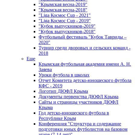
"Крымская весна-2019"
"Крымская весна-2018"
"Liga Космос Cup - 2021"
"Liga Космос Cup - 2019"
"Кубок выпускников-2019"
"Кубок выпускников-2018"
Футбольный фестиваль "Кубок Тавриды –
2020"
Турнир среди дворовых и сельских команд -
2018
Еще
Крымская футбольная академия имени А. Н.
Заяева
Уроки футбола в школах
Отчет Комитета детско-юношеского футбола
КФС - 2019
Логотип ДЮФЛ Крыма
Документы первенства ДЮФЛ Крыма
Сайты и страницы участников ДЮФЛ
Крыма
Год детско-юношеского футбола в
Республике Крым
Конференция "Структура и содержание
подготовки юных футболистов на базовом
этапе (7-14 лет)"