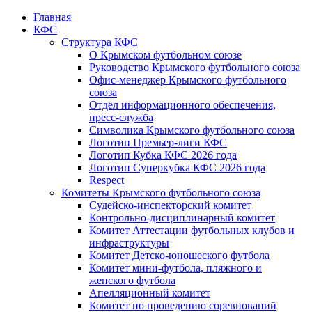
Главная
КФС
Структура КФС
О Крымском футбольном союзе
Руководство Крымского футбольного союза
Офис-менеджер Крымского футбольного
союза
Отдел информационного обеспечения,
пресс-служба
Символика Крымского футбольного союза
Логотип Премьер-лиги КФС
Логотип Кубка КФС 2026 года
Логотип Суперкубка КФС 2026 года
Respect
Комитеты Крымского футбольного союза
Судейско-инспекторский комитет
Контрольно-дисциплинарный комитет
Комитет Аттестации футбольных клубов и
инфраструктуры
Комитет Детско-юношеского футбола
Комитет мини-футбола, пляжного и
женского футбола
Апелляционный комитет
Комитет по проведению соревнований