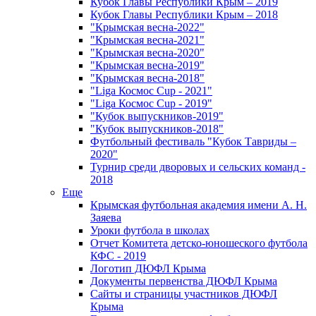
Кубок Главы Республики Крым – 2019
Кубок Главы Республики Крым – 2018
"Крымская весна-2022"
"Крымская весна-2021"
"Крымская весна-2020"
"Крымская весна-2019"
"Крымская весна-2018"
"Liga Космос Cup - 2021"
"Liga Космос Cup - 2019"
"Кубок выпускников-2019"
"Кубок выпускников-2018"
Футбольный фестиваль "Кубок Тавриды –
2020"
Турнир среди дворовых и сельских команд -
2018
Еще
Крымская футбольная академия имени А. Н.
Заяева
Уроки футбола в школах
Отчет Комитета детско-юношеского футбола
КФС - 2019
Логотип ДЮФЛ Крыма
Документы первенства ДЮФЛ Крыма
Сайты и страницы участников ДЮФЛ
Крыма