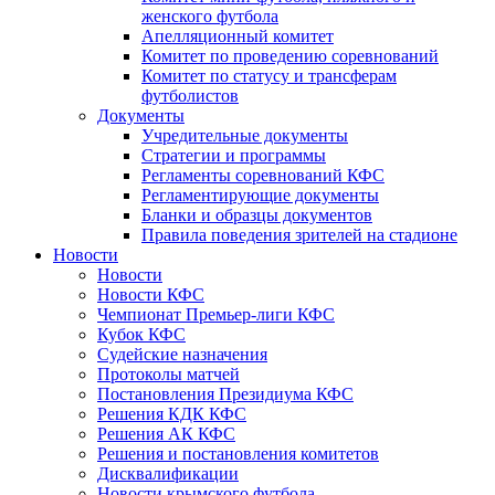
женского футбола
Апелляционный комитет
Комитет по проведению соревнований
Комитет по статусу и трансферам
футболистов
Документы
Учредительные документы
Стратегии и программы
Регламенты соревнований КФС
Регламентирующие документы
Бланки и образцы документов
Правила поведения зрителей на стадионе
Новости
Новости
Новости КФС
Чемпионат Премьер-лиги КФС
Кубок КФС
Судейские назначения
Протоколы матчей
Постановления Президиума КФС
Решения КДК КФС
Решения АК КФС
Решения и постановления комитетов
Дисквалификации
Новости крымского футбола