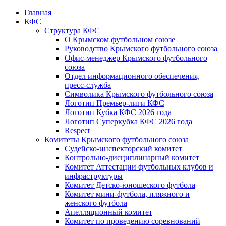
Главная
КФС
Структура КФС
О Крымском футбольном союзе
Руководство Крымского футбольного союза
Офис-менеджер Крымского футбольного
союза
Отдел информационного обеспечения,
пресс-служба
Символика Крымского футбольного союза
Логотип Премьер-лиги КФС
Логотип Кубка КФС 2026 года
Логотип Суперкубка КФС 2026 года
Respect
Комитеты Крымского футбольного союза
Судейско-инспекторский комитет
Контрольно-дисциплинарный комитет
Комитет Аттестации футбольных клубов и
инфраструктуры
Комитет Детско-юношеского футбола
Комитет мини-футбола, пляжного и
женского футбола
Апелляционный комитет
Комитет по проведению соревнований