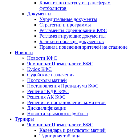
Комитет по статусу и трансферам
футболистов
Документы
Учредительные документы
Стратегии и программы
Регламенты соревнований КФС
Регламентирующие документы
Бланки и образцы документов
Правила поведения зрителей на стадионе
Новости
Новости КФС
Чемпионат Премьер-лиги КФС
Кубок КФС
Судейские назначения
Протоколы матчей
Постановления Президиума КФС
Решения КДК КФС
Решения АК КФС
Решения и постановления комитетов
Дисквалификации
Новости крымского футбола
Турниры
Чемпионат Премьер-лиги КФС
Календарь и результаты матчей
Турнирная таблица