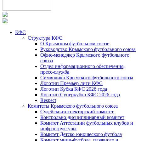
КФС
Структура КФС
О Крымском футбольном союзе
Руководство Крымского футбольного союза
Офис-менеджер Крымского футбольного
союза
Отдел информационного обеспечения,
пресс-служба
Символика Крымского футбольного союза
Логотип Премьер-лиги КФС
Логотип Кубка КФС 2026 года
Логотип Суперкубка КФС 2026 года
Respect
Комитеты Крымского футбольного союза
Судейско-инспекторский комитет
Контрольно-дисциплинарный комитет
Комитет Аттестации футбольных клубов и
инфраструктуры
Комитет Детско-юношеского футбола
Комитет мини-футбола, пляжного и