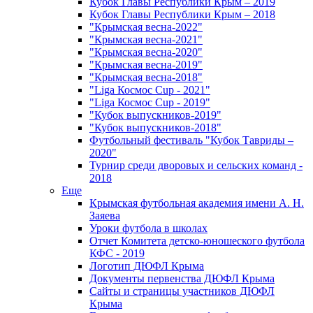
Кубок Главы Республики Крым – 2019
Кубок Главы Республики Крым – 2018
"Крымская весна-2022"
"Крымская весна-2021"
"Крымская весна-2020"
"Крымская весна-2019"
"Крымская весна-2018"
"Liga Космос Cup - 2021"
"Liga Космос Cup - 2019"
"Кубок выпускников-2019"
"Кубок выпускников-2018"
Футбольный фестиваль "Кубок Тавриды –
2020"
Турнир среди дворовых и сельских команд -
2018
Еще
Крымская футбольная академия имени А. Н.
Заяева
Уроки футбола в школах
Отчет Комитета детско-юношеского футбола
КФС - 2019
Логотип ДЮФЛ Крыма
Документы первенства ДЮФЛ Крыма
Сайты и страницы участников ДЮФЛ
Крыма