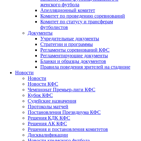
женского футбола
Апелляционный комитет
Комитет по проведению соревнований
Комитет по статусу и трансферам
футболистов
Документы
Учредительные документы
Стратегии и программы
Регламенты соревнований КФС
Регламентирующие документы
Бланки и образцы документов
Правила поведения зрителей на стадионе
Новости
Новости
Новости КФС
Чемпионат Премьер-лиги КФС
Кубок КФС
Судейские назначения
Протоколы матчей
Постановления Президиума КФС
Решения КДК КФС
Решения АК КФС
Решения и постановления комитетов
Дисквалификации
Новости крымского футбола