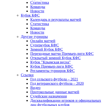
Статистика
Команды
Новости
Кубок КФС
Календарь и результаты матчей
Статистика
Команды
Новости
Другие турниры
Онлайн матчей
Суперкубок КФС
Зимний Кубок КФС
Переходные матчи Премьер-лиги КФС
Открытый зимний Кубок КФС
Кубок "Крымская весна"
Кубок Премьер-лиги КФС
Регламенты турниров КФС
Ссылки
Год сельского футбола – 2021
Год ветеранского футбола – 2020
Видео
Протокольные данные матчей
Судейские назначения
Дисквалификации игроков и официальных
лиц футбольных клубов