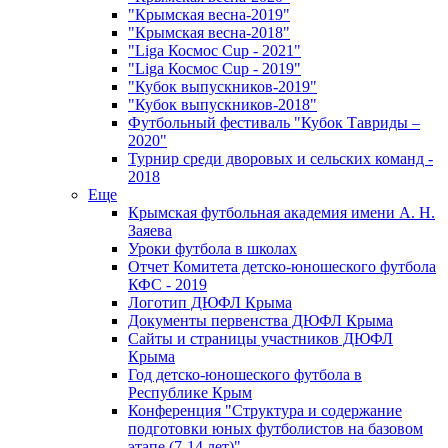
"Крымская весна-2019"
"Крымская весна-2018"
"Liga Космос Cup - 2021"
"Liga Космос Cup - 2019"
"Кубок выпускников-2019"
"Кубок выпускников-2018"
Футбольный фестиваль "Кубок Тавриды –
2020"
Турнир среди дворовых и сельских команд -
2018
Еще
Крымская футбольная академия имени А. Н.
Заяева
Уроки футбола в школах
Отчет Комитета детско-юношеского футбола
КФС - 2019
Логотип ДЮФЛ Крыма
Документы первенства ДЮФЛ Крыма
Сайты и страницы участников ДЮФЛ
Крыма
Год детско-юношеского футбола в
Республике Крым
Конференция "Структура и содержание
подготовки юных футболистов на базовом
этапе (7-14 лет)"