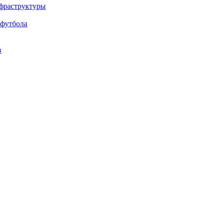
нфраструктуры
 футбола
в