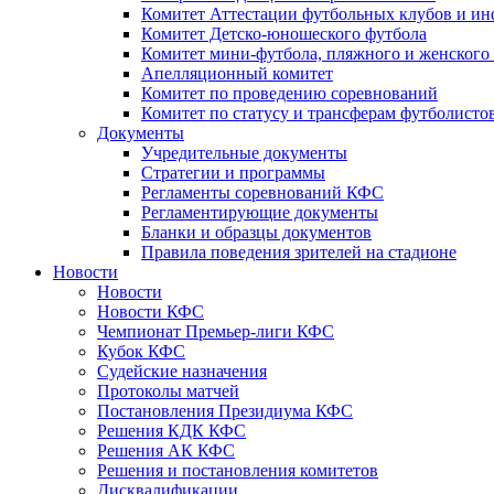
Комитет Аттестации футбольных клубов и и
Комитет Детско-юношеского футбола
Комитет мини-футбола, пляжного и женского
Апелляционный комитет
Комитет по проведению соревнований
Комитет по статусу и трансферам футболисто
Документы
Учредительные документы
Стратегии и программы
Регламенты соревнований КФС
Регламентирующие документы
Бланки и образцы документов
Правила поведения зрителей на стадионе
Новости
Новости
Новости КФС
Чемпионат Премьер-лиги КФС
Кубок КФС
Судейские назначения
Протоколы матчей
Постановления Президиума КФС
Решения КДК КФС
Решения АК КФС
Решения и постановления комитетов
Дисквалификации