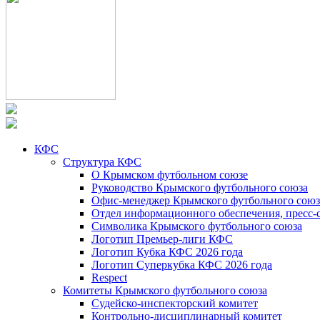
КФС
Структура КФС
О Крымском футбольном союзе
Руководство Крымского футбольного союза
Офис-менеджер Крымского футбольного союз
Отдел информационного обеспечения, пресс-
Символика Крымского футбольного союза
Логотип Премьер-лиги КФС
Логотип Кубка КФС 2026 года
Логотип Суперкубка КФС 2026 года
Respect
Комитеты Крымского футбольного союза
Судейско-инспекторский комитет
Контрольно-дисциплинарный комитет