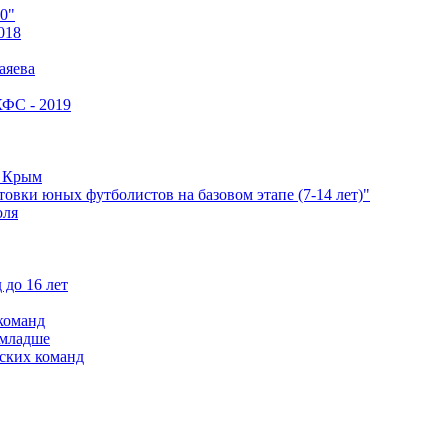
0"
018
аяева
КФС - 2019
е Крым
овки юных футболистов на базовом этапе (7-14 лет)"
оля
 до 16 лет
команд
 младше
ских команд