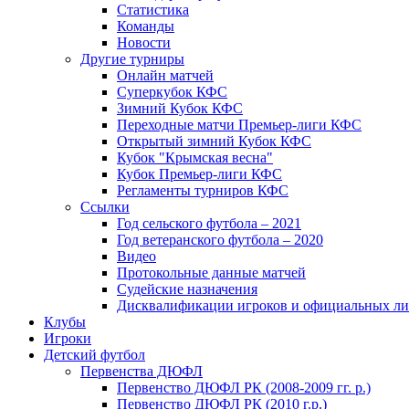
Статистика
Команды
Новости
Другие турниры
Онлайн матчей
Суперкубок КФС
Зимний Кубок КФС
Переходные матчи Премьер-лиги КФС
Открытый зимний Кубок КФС
Кубок "Крымская весна"
Кубок Премьер-лиги КФС
Регламенты турниров КФС
Ссылки
Год сельского футбола – 2021
Год ветеранского футбола – 2020
Видео
Протокольные данные матчей
Судейские назначения
Дисквалификации игроков и официальных ли
Клубы
Игроки
Детский футбол
Первенства ДЮФЛ
Первенство ДЮФЛ РК (2008-2009 гг. р.)
Первенство ДЮФЛ РК (2010 г.р.)