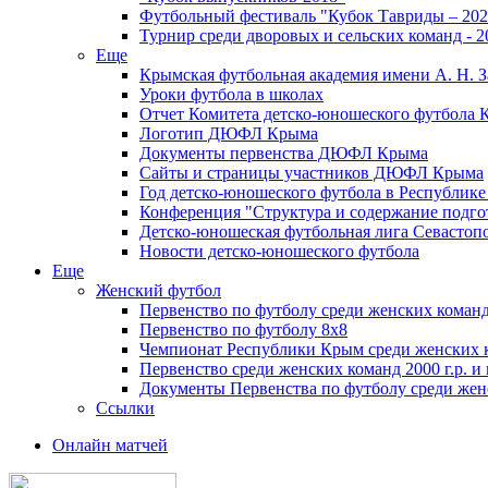
Футбольный фестиваль "Кубок Тавриды – 202
Турнир среди дворовых и сельских команд - 2
Еще
Крымская футбольная академия имени А. Н. З
Уроки футбола в школах
Отчет Комитета детско-юношеского футбола 
Логотип ДЮФЛ Крыма
Документы первенства ДЮФЛ Крыма
Сайты и страницы участников ДЮФЛ Крыма
Год детско-юношеского футбола в Республик
Конференция "Структура и содержание подгот
Детско-юношеская футбольная лига Севастоп
Новости детско-юношеского футбола
Еще
Женский футбол
Первенство по футболу среди женских команд
Первенство по футболу 8х8
Чемпионат Республики Крым среди женских 
Первенство среди женских команд 2000 г.р. и
Документы Первенства по футболу среди жен
Ссылки
Онлайн матчей