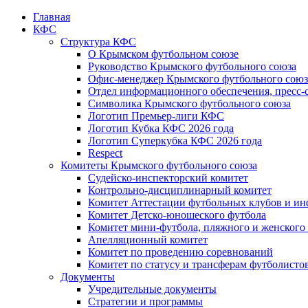
Главная
КФС
Структура КФС
О Крымском футбольном союзе
Руководство Крымского футбольного союза
Офис-менеджер Крымского футбольного союз
Отдел информационного обеспечения, пресс-
Символика Крымского футбольного союза
Логотип Премьер-лиги КФС
Логотип Кубка КФС 2026 года
Логотип Суперкубка КФС 2026 года
Respect
Комитеты Крымского футбольного союза
Судейско-инспекторский комитет
Контрольно-дисциплинарный комитет
Комитет Аттестации футбольных клубов и и
Комитет Детско-юношеского футбола
Комитет мини-футбола, пляжного и женского
Апелляционный комитет
Комитет по проведению соревнований
Комитет по статусу и трансферам футболисто
Документы
Учредительные документы
Стратегии и программы