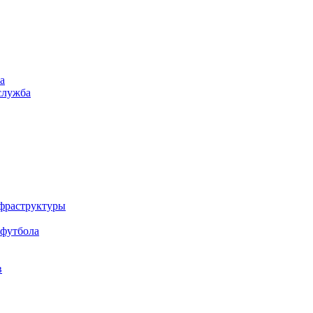
а
служба
нфраструктуры
 футбола
в