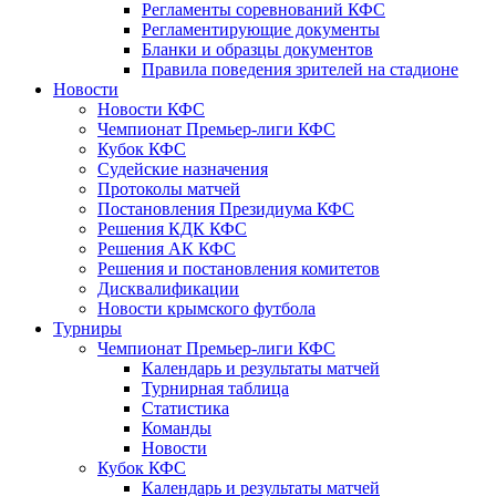
Регламенты соревнований КФС
Регламентирующие документы
Бланки и образцы документов
Правила поведения зрителей на стадионе
Новости
Новости КФС
Чемпионат Премьер-лиги КФС
Кубок КФС
Судейские назначения
Протоколы матчей
Постановления Президиума КФС
Решения КДК КФС
Решения АК КФС
Решения и постановления комитетов
Дисквалификации
Новости крымского футбола
Турниры
Чемпионат Премьер-лиги КФС
Календарь и результаты матчей
Турнирная таблица
Статистика
Команды
Новости
Кубок КФС
Календарь и результаты матчей