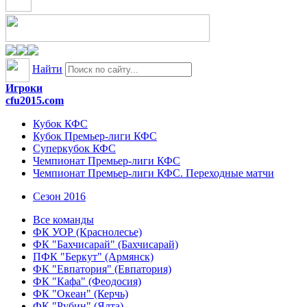
Найти
Игроки
cfu2015.com
Кубок КФС
Кубок Премьер-лиги КФС
Суперкубок КФС
Чемпионат Премьер-лиги КФС
Чемпионат Премьер-лиги КФС. Переходные матчи
Сезон 2016
Все команды
ФК УОР (Краснолесье)
ФК "Бахчисарай" (Бахчисарай)
ПФК "Беркут" (Армянск)
ФК "Евпатория" (Евпатория)
ФК "Кафа" (Феодосия)
ФК "Океан" (Керчь)
ФК "Рубин" (Ялта)