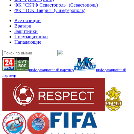
ФК "СКЧФ Севастополь" (Севастополь)
ФК "ТСК-Таврия" (Симферополь)
Все позиции
Вратари
Защитники
Полузащитники
Нападающие
информационный партнер
информационный
партнер