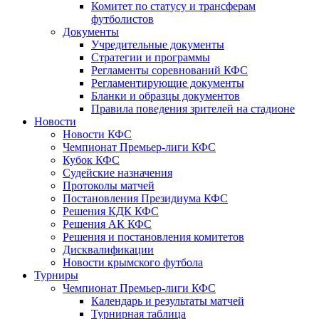
Комитет по статусу и трансферам
футболистов
Документы
Учредительные документы
Стратегии и программы
Регламенты соревнований КФС
Регламентирующие документы
Бланки и образцы документов
Правила поведения зрителей на стадионе
Новости
Новости КФС
Чемпионат Премьер-лиги КФС
Кубок КФС
Судейские назначения
Протоколы матчей
Постановления Президиума КФС
Решения КДК КФС
Решения АК КФС
Решения и постановления комитетов
Дисквалификации
Новости крымского футбола
Турниры
Чемпионат Премьер-лиги КФС
Календарь и результаты матчей
Турнирная таблица