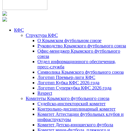
КФС
Структура КФС
О Крымском футбольном союзе
Руководство Крымского футбольного союза
Офис-менеджер Крымского футбольного
союза
Отдел информационного обеспечения,
пресс-служба
Символика Крымского футбольного союза
Логотип Премьер-лиги КФС
Логотип Кубка КФС 2026 года
Логотип Суперкубка КФС 2026 года
Respect
Комитеты Крымского футбольного союза
Судейско-инспекторский комитет
Контрольно-дисциплинарный комитет
Комитет Аттестации футбольных клубов и
инфраструктуры
Комитет Детско-юношеского футбола
Комитет мини-футбола, пляжного и