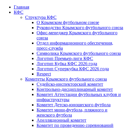
Главная
КФС
Структура КФС
О Крымском футбольном союзе
Руководство Крымского футбольного союза
Офис-менеджер Крымского футбольного
союза
Отдел информационного обеспечения,
пресс-служба
Символика Крымского футбольного союза
Логотип Премьер-лиги КФС
Логотип Кубка КФС 2026 года
Логотип Суперкубка КФС 2026 года
Respect
Комитеты Крымского футбольного союза
Судейско-инспекторский комитет
Контрольно-дисциплинарный комитет
Комитет Аттестации футбольных клубов и
инфраструктуры
Комитет Детско-юношеского футбола
Комитет мини-футбола, пляжного и
женского футбола
Апелляционный комитет
Комитет по проведению соревнований