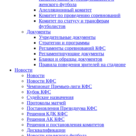
женского футбола
Апелляционный комитет
Комитет по проведению соревнований
Комитет по статусу и трансферам
футболистов
Документы
Учредительные документы
Стратегии и программы
Регламенты соревнований КФС
Регламентирующие документы
Бланки и образцы документов
Правила поведения зрителей на стадионе
Новости
Новости
Новости КФС
Чемпионат Премьер-лиги КФС
Кубок КФС
Судейские назначения
Протоколы матчей
Постановления Президиума КФС
Решения КДК КФС
Решения АК КФС
Решения и постановления комитетов
Дисквалификации
Новости крымского футбола