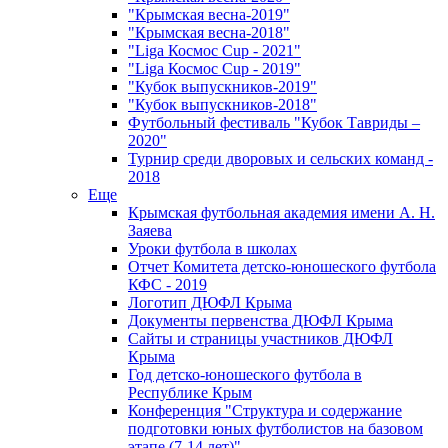
"Крымская весна-2019"
"Крымская весна-2018"
"Liga Космос Cup - 2021"
"Liga Космос Cup - 2019"
"Кубок выпускников-2019"
"Кубок выпускников-2018"
Футбольный фестиваль "Кубок Тавриды –
2020"
Турнир среди дворовых и сельских команд -
2018
Еще
Крымская футбольная академия имени А. Н.
Заяева
Уроки футбола в школах
Отчет Комитета детско-юношеского футбола
КФС - 2019
Логотип ДЮФЛ Крыма
Документы первенства ДЮФЛ Крыма
Сайты и страницы участников ДЮФЛ
Крыма
Год детско-юношеского футбола в
Республике Крым
Конференция "Структура и содержание
подготовки юных футболистов на базовом
этапе (7-14 лет)"