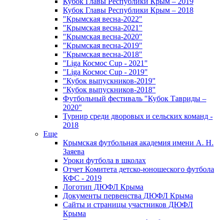
Кубок Главы Республики Крым – 2019
Кубок Главы Республики Крым – 2018
"Крымская весна-2022"
"Крымская весна-2021"
"Крымская весна-2020"
"Крымская весна-2019"
"Крымская весна-2018"
"Liga Космос Cup - 2021"
"Liga Космос Cup - 2019"
"Кубок выпускников-2019"
"Кубок выпускников-2018"
Футбольный фестиваль "Кубок Тавриды –
2020"
Турнир среди дворовых и сельских команд -
2018
Еще
Крымская футбольная академия имени А. Н.
Заяева
Уроки футбола в школах
Отчет Комитета детско-юношеского футбола
КФС - 2019
Логотип ДЮФЛ Крыма
Документы первенства ДЮФЛ Крыма
Сайты и страницы участников ДЮФЛ
Крыма