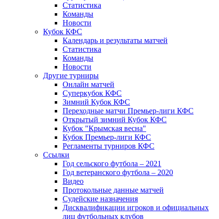
Статистика
Команды
Новости
Кубок КФС
Календарь и результаты матчей
Статистика
Команды
Новости
Другие турниры
Онлайн матчей
Суперкубок КФС
Зимний Кубок КФС
Переходные матчи Премьер-лиги КФС
Открытый зимний Кубок КФС
Кубок "Крымская весна"
Кубок Премьер-лиги КФС
Регламенты турниров КФС
Ссылки
Год сельского футбола – 2021
Год ветеранского футбола – 2020
Видео
Протокольные данные матчей
Судейские назначения
Дисквалификации игроков и официальных
лиц футбольных клубов