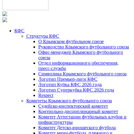
КФС
Структура КФС
О Крымском футбольном союзе
Руководство Крымского футбольного союза
Офис-менеджер Крымского футбольного
союза
Отдел информационного обеспечения,
пресс-служба
Символика Крымского футбольного союза
Логотип Премьер-лиги КФС
Логотип Кубка КФС 2026 года
Логотип Суперкубка КФС 2026 года
Respect
Комитеты Крымского футбольного союза
Судейско-инспекторский комитет
Контрольно-дисциплинарный комитет
Комитет Аттестации футбольных клубов и
инфраструктуры
Комитет Детско-юношеского футбола
Комитет мини-футбола, пляжного и