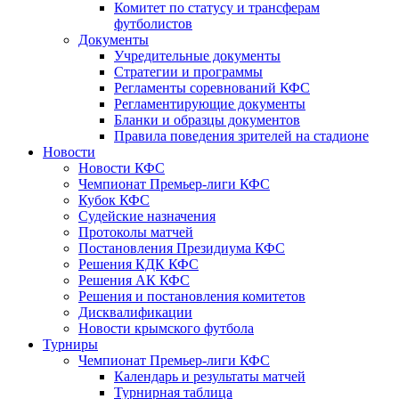
Комитет по статусу и трансферам
футболистов
Документы
Учредительные документы
Стратегии и программы
Регламенты соревнований КФС
Регламентирующие документы
Бланки и образцы документов
Правила поведения зрителей на стадионе
Новости
Новости КФС
Чемпионат Премьер-лиги КФС
Кубок КФС
Судейские назначения
Протоколы матчей
Постановления Президиума КФС
Решения КДК КФС
Решения АК КФС
Решения и постановления комитетов
Дисквалификации
Новости крымского футбола
Турниры
Чемпионат Премьер-лиги КФС
Календарь и результаты матчей
Турнирная таблица