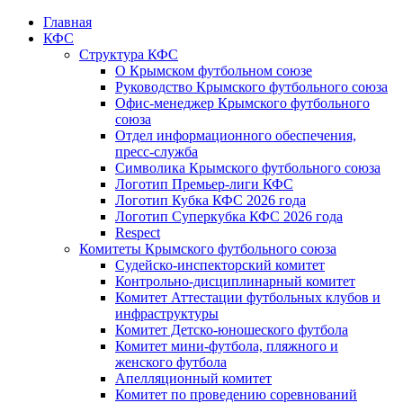
Главная
КФС
Структура КФС
О Крымском футбольном союзе
Руководство Крымского футбольного союза
Офис-менеджер Крымского футбольного
союза
Отдел информационного обеспечения,
пресс-служба
Символика Крымского футбольного союза
Логотип Премьер-лиги КФС
Логотип Кубка КФС 2026 года
Логотип Суперкубка КФС 2026 года
Respect
Комитеты Крымского футбольного союза
Судейско-инспекторский комитет
Контрольно-дисциплинарный комитет
Комитет Аттестации футбольных клубов и
инфраструктуры
Комитет Детско-юношеского футбола
Комитет мини-футбола, пляжного и
женского футбола
Апелляционный комитет
Комитет по проведению соревнований