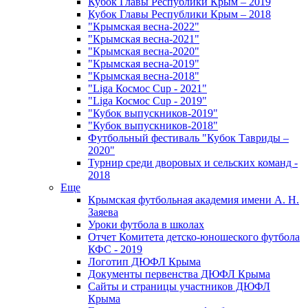
Кубок Главы Республики Крым – 2019
Кубок Главы Республики Крым – 2018
"Крымская весна-2022"
"Крымская весна-2021"
"Крымская весна-2020"
"Крымская весна-2019"
"Крымская весна-2018"
"Liga Космос Cup - 2021"
"Liga Космос Cup - 2019"
"Кубок выпускников-2019"
"Кубок выпускников-2018"
Футбольный фестиваль "Кубок Тавриды –
2020"
Турнир среди дворовых и сельских команд -
2018
Еще
Крымская футбольная академия имени А. Н.
Заяева
Уроки футбола в школах
Отчет Комитета детско-юношеского футбола
КФС - 2019
Логотип ДЮФЛ Крыма
Документы первенства ДЮФЛ Крыма
Сайты и страницы участников ДЮФЛ
Крыма