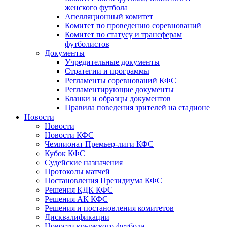
женского футбола
Апелляционный комитет
Комитет по проведению соревнований
Комитет по статусу и трансферам
футболистов
Документы
Учредительные документы
Стратегии и программы
Регламенты соревнований КФС
Регламентирующие документы
Бланки и образцы документов
Правила поведения зрителей на стадионе
Новости
Новости
Новости КФС
Чемпионат Премьер-лиги КФС
Кубок КФС
Судейские назначения
Протоколы матчей
Постановления Президиума КФС
Решения КДК КФС
Решения АК КФС
Решения и постановления комитетов
Дисквалификации
Новости крымского футбола