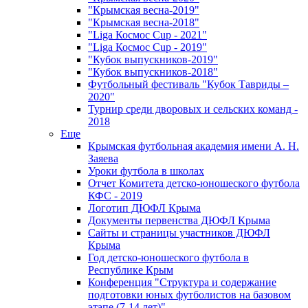
"Крымская весна-2019"
"Крымская весна-2018"
"Liga Космос Cup - 2021"
"Liga Космос Cup - 2019"
"Кубок выпускников-2019"
"Кубок выпускников-2018"
Футбольный фестиваль "Кубок Тавриды –
2020"
Турнир среди дворовых и сельских команд -
2018
Еще
Крымская футбольная академия имени А. Н.
Заяева
Уроки футбола в школах
Отчет Комитета детско-юношеского футбола
КФС - 2019
Логотип ДЮФЛ Крыма
Документы первенства ДЮФЛ Крыма
Сайты и страницы участников ДЮФЛ
Крыма
Год детско-юношеского футбола в
Республике Крым
Конференция "Структура и содержание
подготовки юных футболистов на базовом
этапе (7-14 лет)"