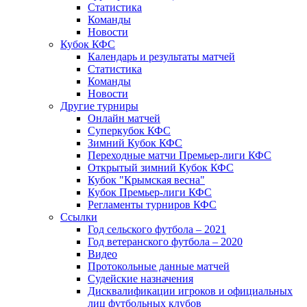
Статистика
Команды
Новости
Кубок КФС
Календарь и результаты матчей
Статистика
Команды
Новости
Другие турниры
Онлайн матчей
Суперкубок КФС
Зимний Кубок КФС
Переходные матчи Премьер-лиги КФС
Открытый зимний Кубок КФС
Кубок "Крымская весна"
Кубок Премьер-лиги КФС
Регламенты турниров КФС
Ссылки
Год сельского футбола – 2021
Год ветеранского футбола – 2020
Видео
Протокольные данные матчей
Судейские назначения
Дисквалификации игроков и официальных
лиц футбольных клубов