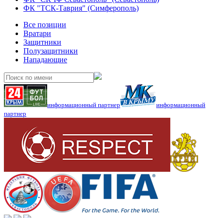
ФК "ТСК-Таврия" (Симферополь)
Все позиции
Вратари
Защитники
Полузащитники
Нападающие
информационный партнер
информационный
партнер