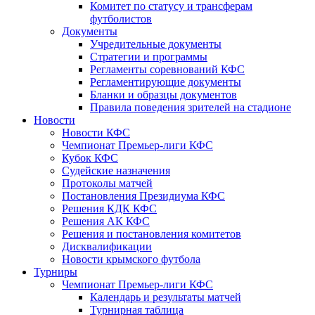
Комитет по статусу и трансферам
футболистов
Документы
Учредительные документы
Стратегии и программы
Регламенты соревнований КФС
Регламентирующие документы
Бланки и образцы документов
Правила поведения зрителей на стадионе
Новости
Новости КФС
Чемпионат Премьер-лиги КФС
Кубок КФС
Судейские назначения
Протоколы матчей
Постановления Президиума КФС
Решения КДК КФС
Решения АК КФС
Решения и постановления комитетов
Дисквалификации
Новости крымского футбола
Турниры
Чемпионат Премьер-лиги КФС
Календарь и результаты матчей
Турнирная таблица