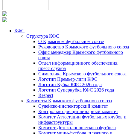
КФС
Структура КФС
О Крымском футбольном союзе
Руководство Крымского футбольного союза
Офис-менеджер Крымского футбольного
союза
Отдел информационного обеспечения,
пресс-служба
Символика Крымского футбольного союза
Логотип Премьер-лиги КФС
Логотип Кубка КФС 2026 года
Логотип Суперкубка КФС 2026 года
Respect
Комитеты Крымского футбольного союза
Судейско-инспекторский комитет
Контрольно-дисциплинарный комитет
Комитет Аттестации футбольных клубов и
инфраструктуры
Комитет Детско-юношеского футбола
Комитет мини-футбола, пляжного и