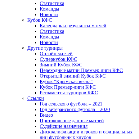
Статистика
Команды
Новости
Кубок КФС
Календарь и результаты матчей
Статистика
Команды
Новости
Другие турниры
Онлайн матчей
Суперкубок КФС
Зимний Кубок КФС
Переходные матчи Премьер-лиги КФС
Открытый зимний Кубок КФС
Кубок "Крымская весна"
Кубок Премьер-лиги КФС
Регламенты турниров КФС
Ссылки
Год сельского футбола – 2021
Год ветеранского футбола – 2020
Видео
Протокольные данные матчей
Судейские назначения
Дисквалификации игроков и официальных
лиц футбольных клубов