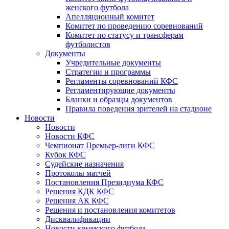
женского футбола
Апелляционный комитет
Комитет по проведению соревнований
Комитет по статусу и трансферам
футболистов
Документы
Учредительные документы
Стратегии и программы
Регламенты соревнований КФС
Регламентирующие документы
Бланки и образцы документов
Правила поведения зрителей на стадионе
Новости
Новости
Новости КФС
Чемпионат Премьер-лиги КФС
Кубок КФС
Судейские назначения
Протоколы матчей
Постановления Президиума КФС
Решения КДК КФС
Решения АК КФС
Решения и постановления комитетов
Дисквалификации
Новости крымского футбола