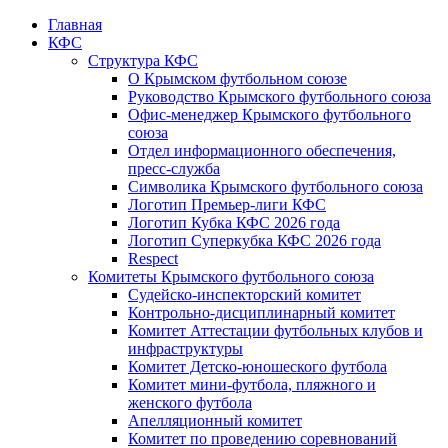
Главная
КФС
Структура КФС
О Крымском футбольном союзе
Руководство Крымского футбольного союза
Офис-менеджер Крымского футбольного
союза
Отдел информационного обеспечения,
пресс-служба
Символика Крымского футбольного союза
Логотип Премьер-лиги КФС
Логотип Кубка КФС 2026 года
Логотип Суперкубка КФС 2026 года
Respect
Комитеты Крымского футбольного союза
Судейско-инспекторский комитет
Контрольно-дисциплинарный комитет
Комитет Аттестации футбольных клубов и
инфраструктуры
Комитет Детско-юношеского футбола
Комитет мини-футбола, пляжного и
женского футбола
Апелляционный комитет
Комитет по проведению соревнований