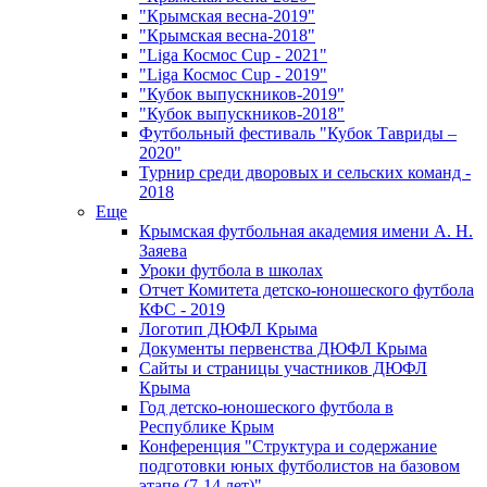
"Крымская весна-2019"
"Крымская весна-2018"
"Liga Космос Cup - 2021"
"Liga Космос Cup - 2019"
"Кубок выпускников-2019"
"Кубок выпускников-2018"
Футбольный фестиваль "Кубок Тавриды –
2020"
Турнир среди дворовых и сельских команд -
2018
Еще
Крымская футбольная академия имени А. Н.
Заяева
Уроки футбола в школах
Отчет Комитета детско-юношеского футбола
КФС - 2019
Логотип ДЮФЛ Крыма
Документы первенства ДЮФЛ Крыма
Сайты и страницы участников ДЮФЛ
Крыма
Год детско-юношеского футбола в
Республике Крым
Конференция "Структура и содержание
подготовки юных футболистов на базовом
этапе (7-14 лет)"