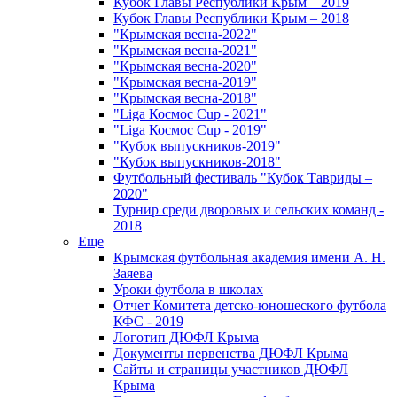
Кубок Главы Республики Крым – 2019
Кубок Главы Республики Крым – 2018
"Крымская весна-2022"
"Крымская весна-2021"
"Крымская весна-2020"
"Крымская весна-2019"
"Крымская весна-2018"
"Liga Космос Cup - 2021"
"Liga Космос Cup - 2019"
"Кубок выпускников-2019"
"Кубок выпускников-2018"
Футбольный фестиваль "Кубок Тавриды –
2020"
Турнир среди дворовых и сельских команд -
2018
Еще
Крымская футбольная академия имени А. Н.
Заяева
Уроки футбола в школах
Отчет Комитета детско-юношеского футбола
КФС - 2019
Логотип ДЮФЛ Крыма
Документы первенства ДЮФЛ Крыма
Сайты и страницы участников ДЮФЛ
Крыма