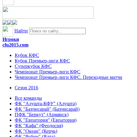
Найти
Игроки
cfu2015.com
Кубок КФС
Кубок Премьер-лиги КФС
Суперкубок КФС
Чемпионат Премьер-лиги КФС
Чемпионат Премьер-лиги КФС. Переходные матчи
Сезон 2016
Все команды
ФК "Алушта-КФУ" (Алушта)
ФК "Бахчисарай" (Бахчисарай)
ПФК "Беркут" (Армянск)
ФК "Евпатория" (Евпатория)
ФК "Кафа" (Феодосия)
ФК "Океан" (Керчь)
ФК "Рубин" (Ялта)