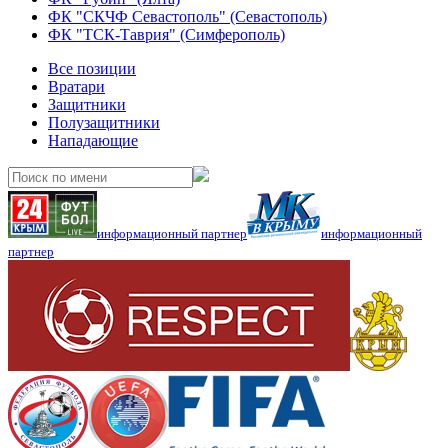
ФК "СКЧФ Севастополь" (Севастополь)
ФК "ТСК-Таврия" (Симферополь)
Все позиции
Вратари
Защитники
Полузащитники
Нападающие
информационный партнер
информационный
партнер