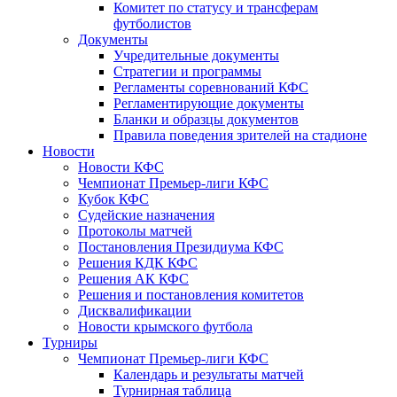
Комитет по статусу и трансферам
футболистов
Документы
Учредительные документы
Стратегии и программы
Регламенты соревнований КФС
Регламентирующие документы
Бланки и образцы документов
Правила поведения зрителей на стадионе
Новости
Новости КФС
Чемпионат Премьер-лиги КФС
Кубок КФС
Судейские назначения
Протоколы матчей
Постановления Президиума КФС
Решения КДК КФС
Решения АК КФС
Решения и постановления комитетов
Дисквалификации
Новости крымского футбола
Турниры
Чемпионат Премьер-лиги КФС
Календарь и результаты матчей
Турнирная таблица