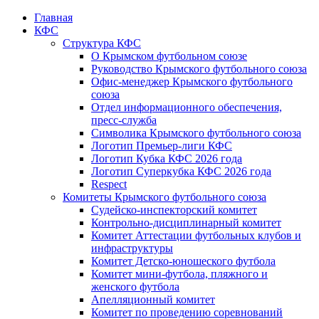
Главная
КФС
Структура КФС
О Крымском футбольном союзе
Руководство Крымского футбольного союза
Офис-менеджер Крымского футбольного
союза
Отдел информационного обеспечения,
пресс-служба
Символика Крымского футбольного союза
Логотип Премьер-лиги КФС
Логотип Кубка КФС 2026 года
Логотип Суперкубка КФС 2026 года
Respect
Комитеты Крымского футбольного союза
Судейско-инспекторский комитет
Контрольно-дисциплинарный комитет
Комитет Аттестации футбольных клубов и
инфраструктуры
Комитет Детско-юношеского футбола
Комитет мини-футбола, пляжного и
женского футбола
Апелляционный комитет
Комитет по проведению соревнований