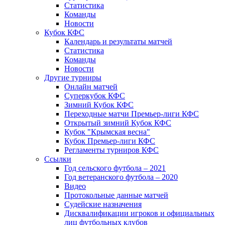
Статистика
Команды
Новости
Кубок КФС
Календарь и результаты матчей
Статистика
Команды
Новости
Другие турниры
Онлайн матчей
Суперкубок КФС
Зимний Кубок КФС
Переходные матчи Премьер-лиги КФС
Открытый зимний Кубок КФС
Кубок "Крымская весна"
Кубок Премьер-лиги КФС
Регламенты турниров КФС
Ссылки
Год сельского футбола – 2021
Год ветеранского футбола – 2020
Видео
Протокольные данные матчей
Судейские назначения
Дисквалификации игроков и официальных
лиц футбольных клубов