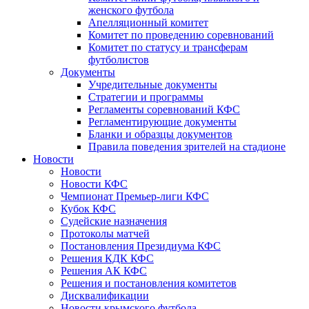
женского футбола
Апелляционный комитет
Комитет по проведению соревнований
Комитет по статусу и трансферам
футболистов
Документы
Учредительные документы
Стратегии и программы
Регламенты соревнований КФС
Регламентирующие документы
Бланки и образцы документов
Правила поведения зрителей на стадионе
Новости
Новости
Новости КФС
Чемпионат Премьер-лиги КФС
Кубок КФС
Судейские назначения
Протоколы матчей
Постановления Президиума КФС
Решения КДК КФС
Решения АК КФС
Решения и постановления комитетов
Дисквалификации
Новости крымского футбола