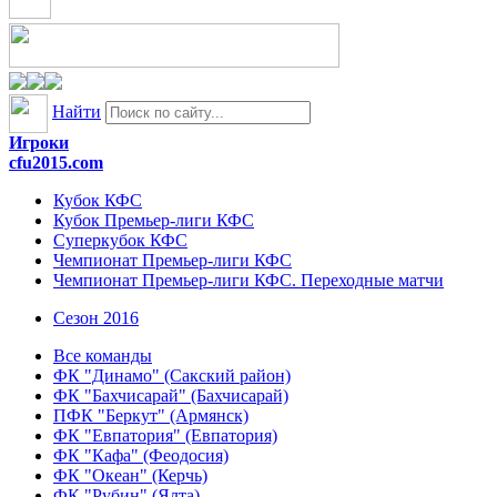
Найти
Игроки
cfu2015.com
Кубок КФС
Кубок Премьер-лиги КФС
Суперкубок КФС
Чемпионат Премьер-лиги КФС
Чемпионат Премьер-лиги КФС. Переходные матчи
Сезон 2016
Все команды
ФК "Динамо" (Сакский район)
ФК "Бахчисарай" (Бахчисарай)
ПФК "Беркут" (Армянск)
ФК "Евпатория" (Евпатория)
ФК "Кафа" (Феодосия)
ФК "Океан" (Керчь)
ФК "Рубин" (Ялта)