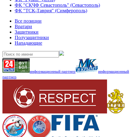
ФК "СКЧФ Севастополь" (Севастополь)
ФК "ТСК-Таврия" (Симферополь)
Все позиции
Вратари
Защитники
Полузащитники
Нападающие
информационный партнер
информационный
партнер