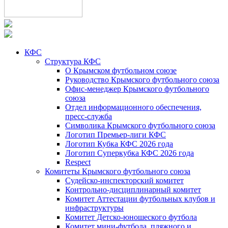
КФС
Структура КФС
О Крымском футбольном союзе
Руководство Крымского футбольного союза
Офис-менеджер Крымского футбольного
союза
Отдел информационного обеспечения,
пресс-служба
Символика Крымского футбольного союза
Логотип Премьер-лиги КФС
Логотип Кубка КФС 2026 года
Логотип Суперкубка КФС 2026 года
Respect
Комитеты Крымского футбольного союза
Судейско-инспекторский комитет
Контрольно-дисциплинарный комитет
Комитет Аттестации футбольных клубов и
инфраструктуры
Комитет Детско-юношеского футбола
Комитет мини-футбола, пляжного и