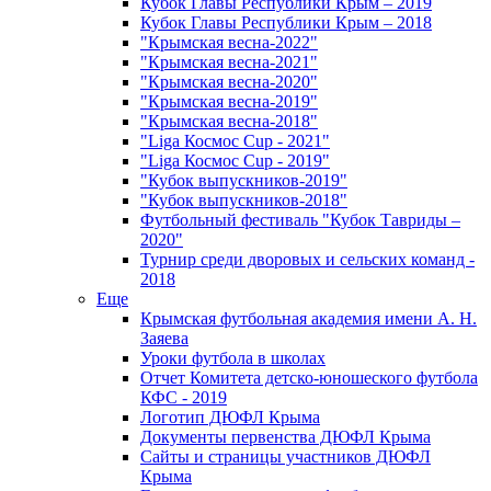
Кубок Главы Республики Крым – 2019
Кубок Главы Республики Крым – 2018
"Крымская весна-2022"
"Крымская весна-2021"
"Крымская весна-2020"
"Крымская весна-2019"
"Крымская весна-2018"
"Liga Космос Cup - 2021"
"Liga Космос Cup - 2019"
"Кубок выпускников-2019"
"Кубок выпускников-2018"
Футбольный фестиваль "Кубок Тавриды –
2020"
Турнир среди дворовых и сельских команд -
2018
Еще
Крымская футбольная академия имени А. Н.
Заяева
Уроки футбола в школах
Отчет Комитета детско-юношеского футбола
КФС - 2019
Логотип ДЮФЛ Крыма
Документы первенства ДЮФЛ Крыма
Сайты и страницы участников ДЮФЛ
Крыма