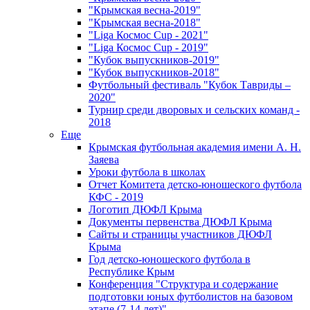
"Крымская весна-2019"
"Крымская весна-2018"
"Liga Космос Cup - 2021"
"Liga Космос Cup - 2019"
"Кубок выпускников-2019"
"Кубок выпускников-2018"
Футбольный фестиваль "Кубок Тавриды –
2020"
Турнир среди дворовых и сельских команд -
2018
Еще
Крымская футбольная академия имени А. Н.
Заяева
Уроки футбола в школах
Отчет Комитета детско-юношеского футбола
КФС - 2019
Логотип ДЮФЛ Крыма
Документы первенства ДЮФЛ Крыма
Сайты и страницы участников ДЮФЛ
Крыма
Год детско-юношеского футбола в
Республике Крым
Конференция "Структура и содержание
подготовки юных футболистов на базовом
этапе (7-14 лет)"