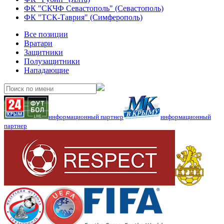
ФК "СКЧФ Севастополь" (Севастополь)
ФК "ТСК-Таврия" (Симферополь)
Все позиции
Вратари
Защитники
Полузащитники
Нападающие
информационный партнер
информационный
партнер