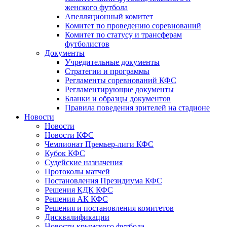
женского футбола
Апелляционный комитет
Комитет по проведению соревнований
Комитет по статусу и трансферам
футболистов
Документы
Учредительные документы
Стратегии и программы
Регламенты соревнований КФС
Регламентирующие документы
Бланки и образцы документов
Правила поведения зрителей на стадионе
Новости
Новости
Новости КФС
Чемпионат Премьер-лиги КФС
Кубок КФС
Судейские назначения
Протоколы матчей
Постановления Президиума КФС
Решения КДК КФС
Решения АК КФС
Решения и постановления комитетов
Дисквалификации
Новости крымского футбола