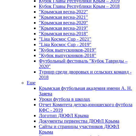
Кубок Главы Республики Крым – 2019
Кубок Главы Республики Крым – 2018
"Крымская весна-2022"
"Крымская весна-2021"
"Крымская весна-2020"
"Крымская весна-2019"
"Крымская весна-2018"
"Liga Космос Cup - 2021"
"Liga Космос Cup - 2019"
"Кубок выпускников-2019"
"Кубок выпускников-2018"
Футбольный фестиваль "Кубок Тавриды –
2020"
Турнир среди дворовых и сельских команд -
2018
Еще
Крымская футбольная академия имени А. Н.
Заяева
Уроки футбола в школах
Отчет Комитета детско-юношеского футбола
КФС - 2019
Логотип ДЮФЛ Крыма
Документы первенства ДЮФЛ Крыма
Сайты и страницы участников ДЮФЛ
Крыма