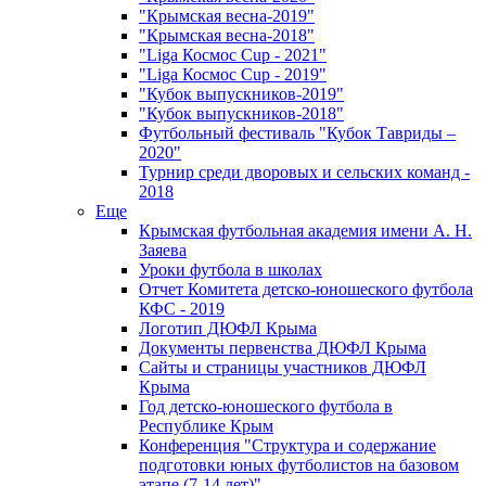
"Крымская весна-2019"
"Крымская весна-2018"
"Liga Космос Cup - 2021"
"Liga Космос Cup - 2019"
"Кубок выпускников-2019"
"Кубок выпускников-2018"
Футбольный фестиваль "Кубок Тавриды –
2020"
Турнир среди дворовых и сельских команд -
2018
Еще
Крымская футбольная академия имени А. Н.
Заяева
Уроки футбола в школах
Отчет Комитета детско-юношеского футбола
КФС - 2019
Логотип ДЮФЛ Крыма
Документы первенства ДЮФЛ Крыма
Сайты и страницы участников ДЮФЛ
Крыма
Год детско-юношеского футбола в
Республике Крым
Конференция "Структура и содержание
подготовки юных футболистов на базовом
этапе (7-14 лет)"