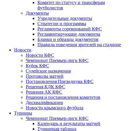
Комитет по статусу и трансферам
футболистов
Документы
Учредительные документы
Стратегии и программы
Регламенты соревнований КФС
Регламентирующие документы
Бланки и образцы документов
Правила поведения зрителей на стадионе
Новости
Новости КФС
Чемпионат Премьер-лиги КФС
Кубок КФС
Судейские назначения
Протоколы матчей
Постановления Президиума КФС
Решения КДК КФС
Решения АК КФС
Решения и постановления комитетов
Дисквалификации
Новости крымского футбола
Турниры
Чемпионат Премьер-лиги КФС
Календарь и результаты матчей
Турнирная таблица