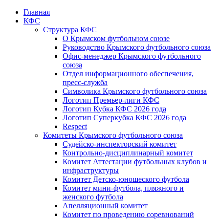
Главная
КФС
Структура КФС
О Крымском футбольном союзе
Руководство Крымского футбольного союза
Офис-менеджер Крымского футбольного
союза
Отдел информационного обеспечения,
пресс-служба
Символика Крымского футбольного союза
Логотип Премьер-лиги КФС
Логотип Кубка КФС 2026 года
Логотип Суперкубка КФС 2026 года
Respect
Комитеты Крымского футбольного союза
Судейско-инспекторский комитет
Контрольно-дисциплинарный комитет
Комитет Аттестации футбольных клубов и
инфраструктуры
Комитет Детско-юношеского футбола
Комитет мини-футбола, пляжного и
женского футбола
Апелляционный комитет
Комитет по проведению соревнований