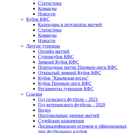
Статистика
Команды
Новости
Кубок КФС
Календарь и результаты матчей
Статистика
Команды
Новости
Другие турниры
Онлайн матчей
Суперкубок КФС
Зимний Кубок КФС
Переходные матчи Премьер-лиги КФС
Открытый зимний Кубок КФС
Кубок "Крымская весна"
Кубок Премьер-лиги КФС
Регламенты турниров КФС
Ссылки
Год сельского футбола – 2021
Год ветеранского футбола – 2020
Видео
Протокольные данные матчей
Судейские назначения
Дисквалификации игроков и официальных
лиц футбольных клубов