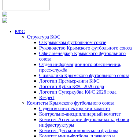
КФС
Структура КФС
О Крымском футбольном союзе
Руководство Крымского футбольного союза
Офис-менеджер Крымского футбольного
союза
Отдел информационного обеспечения,
пресс-служба
Символика Крымского футбольного союза
Логотип Премьер-лиги КФС
Логотип Кубка КФС 2026 года
Логотип Суперкубка КФС 2026 года
Respect
Комитеты Крымского футбольного союза
Судейско-инспекторский комитет
Контрольно-дисциплинарный комитет
Комитет Аттестации футбольных клубов и
инфраструктуры
Комитет Детско-юношеского футбола
Комитет мини-футбола, пляжного и