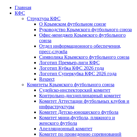
Главная
КФС
Структура КФС
О Крымском футбольном союзе
Руководство Крымского футбольного союза
Офис-менеджер Крымского футбольного
союза
Отдел информационного обеспечения,
пресс-служба
Символика Крымского футбольного союза
Логотип Премьер-лиги КФС
Логотип Кубка КФС 2026 года
Логотип Суперкубка КФС 2026 года
Respect
Комитеты Крымского футбольного союза
Судейско-инспекторский комитет
Контрольно-дисциплинарный комитет
Комитет Аттестации футбольных клубов и
инфраструктуры
Комитет Детско-юношеского футбола
Комитет мини-футбола, пляжного и
женского футбола
Апелляционный комитет
Комитет по проведению соревнований