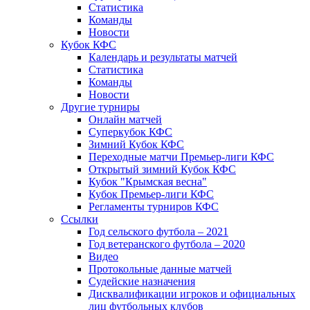
Статистика
Команды
Новости
Кубок КФС
Календарь и результаты матчей
Статистика
Команды
Новости
Другие турниры
Онлайн матчей
Суперкубок КФС
Зимний Кубок КФС
Переходные матчи Премьер-лиги КФС
Открытый зимний Кубок КФС
Кубок "Крымская весна"
Кубок Премьер-лиги КФС
Регламенты турниров КФС
Ссылки
Год сельского футбола – 2021
Год ветеранского футбола – 2020
Видео
Протокольные данные матчей
Судейские назначения
Дисквалификации игроков и официальных
лиц футбольных клубов