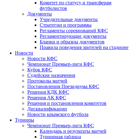
Комитет по статусу и трансферам
футболистов
Документы
Учредительные документы
Стратегии и программы
Регламенты соревнований КФС
Регламентирующие документы
Бланки и образцы документов
Правила поведения зрителей на стадионе
Новости
Новости КФС
Чемпионат Премьер-лиги КФС
Кубок КФС
Судейские назначения
Протоколы матчей
Постановления Президиума КФС
Решения КДК КФС
Решения АК КФС
Решения и постановления комитетов
Дисквалификации
Новости крымского футбола
Турниры
Чемпионат Премьер-лиги КФС
Календарь и результаты матчей
Турнирная таблица