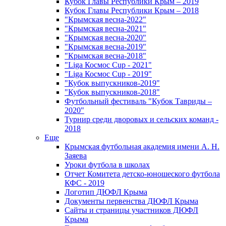
Кубок Главы Республики Крым – 2019
Кубок Главы Республики Крым – 2018
"Крымская весна-2022"
"Крымская весна-2021"
"Крымская весна-2020"
"Крымская весна-2019"
"Крымская весна-2018"
"Liga Космос Cup - 2021"
"Liga Космос Cup - 2019"
"Кубок выпускников-2019"
"Кубок выпускников-2018"
Футбольный фестиваль "Кубок Тавриды –
2020"
Турнир среди дворовых и сельских команд -
2018
Еще
Крымская футбольная академия имени А. Н.
Заяева
Уроки футбола в школах
Отчет Комитета детско-юношеского футбола
КФС - 2019
Логотип ДЮФЛ Крыма
Документы первенства ДЮФЛ Крыма
Сайты и страницы участников ДЮФЛ
Крыма