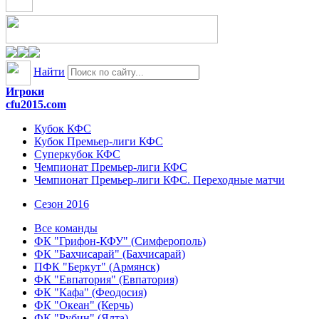
Найти
Игроки
cfu2015.com
Кубок КФС
Кубок Премьер-лиги КФС
Суперкубок КФС
Чемпионат Премьер-лиги КФС
Чемпионат Премьер-лиги КФС. Переходные матчи
Сезон 2016
Все команды
ФК "Грифон-КФУ" (Симферополь)
ФК "Бахчисарай" (Бахчисарай)
ПФК "Беркут" (Армянск)
ФК "Евпатория" (Евпатория)
ФК "Кафа" (Феодосия)
ФК "Океан" (Керчь)
ФК "Рубин" (Ялта)