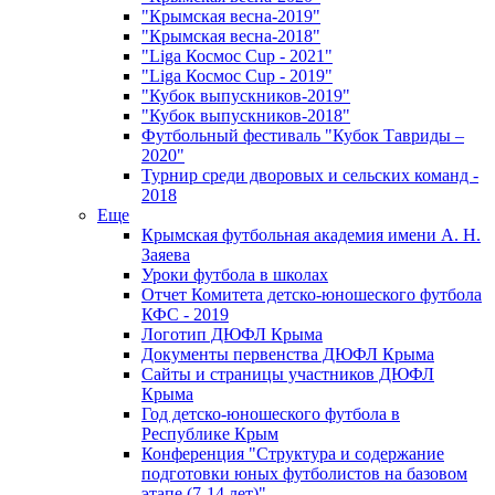
"Крымская весна-2019"
"Крымская весна-2018"
"Liga Космос Cup - 2021"
"Liga Космос Cup - 2019"
"Кубок выпускников-2019"
"Кубок выпускников-2018"
Футбольный фестиваль "Кубок Тавриды –
2020"
Турнир среди дворовых и сельских команд -
2018
Еще
Крымская футбольная академия имени А. Н.
Заяева
Уроки футбола в школах
Отчет Комитета детско-юношеского футбола
КФС - 2019
Логотип ДЮФЛ Крыма
Документы первенства ДЮФЛ Крыма
Сайты и страницы участников ДЮФЛ
Крыма
Год детско-юношеского футбола в
Республике Крым
Конференция "Структура и содержание
подготовки юных футболистов на базовом
этапе (7-14 лет)"