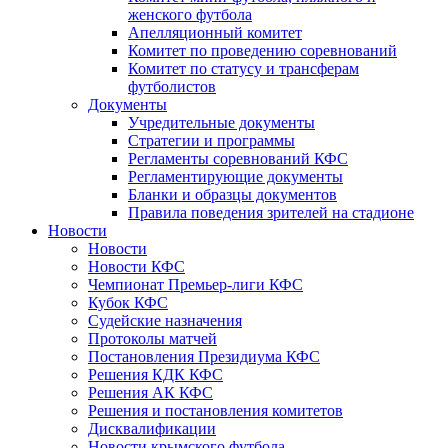
женского футбола
Апелляционный комитет
Комитет по проведению соревнований
Комитет по статусу и трансферам
футболистов
Документы
Учредительные документы
Стратегии и программы
Регламенты соревнований КФС
Регламентирующие документы
Бланки и образцы документов
Правила поведения зрителей на стадионе
Новости
Новости
Новости КФС
Чемпионат Премьер-лиги КФС
Кубок КФС
Судейские назначения
Протоколы матчей
Постановления Президиума КФС
Решения КДК КФС
Решения АК КФС
Решения и постановления комитетов
Дисквалификации
Новости крымского футбола