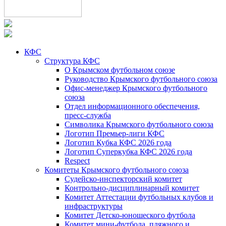
КФС
Структура КФС
О Крымском футбольном союзе
Руководство Крымского футбольного союза
Офис-менеджер Крымского футбольного
союза
Отдел информационного обеспечения,
пресс-служба
Символика Крымского футбольного союза
Логотип Премьер-лиги КФС
Логотип Кубка КФС 2026 года
Логотип Суперкубка КФС 2026 года
Respect
Комитеты Крымского футбольного союза
Судейско-инспекторский комитет
Контрольно-дисциплинарный комитет
Комитет Аттестации футбольных клубов и
инфраструктуры
Комитет Детско-юношеского футбола
Комитет мини-футбола, пляжного и