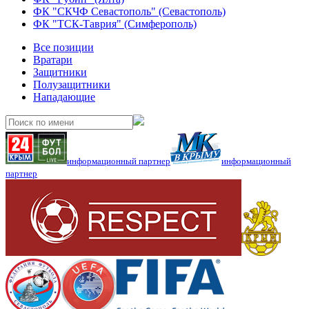
ФК "СКЧФ Севастополь" (Севастополь)
ФК "ТСК-Таврия" (Симферополь)
Все позиции
Вратари
Защитники
Полузащитники
Нападающие
информационный партнер
информационный
партнер