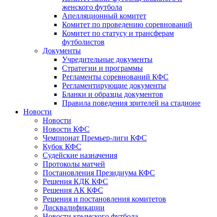
женского футбола
Апелляционный комитет
Комитет по проведению соревнований
Комитет по статусу и трансферам
футболистов
Документы
Учредительные документы
Стратегии и программы
Регламенты соревнований КФС
Регламентирующие документы
Бланки и образцы документов
Правила поведения зрителей на стадионе
Новости
Новости
Новости КФС
Чемпионат Премьер-лиги КФС
Кубок КФС
Судейские назначения
Протоколы матчей
Постановления Президиума КФС
Решения КДК КФС
Решения АК КФС
Решения и постановления комитетов
Дисквалификации
Новости крымского футбола