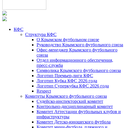
КФС
Структура КФС
О Крымском футбольном союзе
Руководство Крымского футбольного союза
Офис-менеджер Крымского футбольного
союза
Отдел информационного обеспечения,
пресс-служба
Символика Крымского футбольного союза
Логотип Премьер-лиги КФС
Логотип Кубка КФС 2026 года
Логотип Суперкубка КФС 2026 года
Respect
Комитеты Крымского футбольного союза
Судейско-инспекторский комитет
Контрольно-дисциплинарный комитет
Комитет Аттестации футбольных клубов и
инфраструктуры
Комитет Детско-юношеского футбола
Комитет мини-футбола, пляжного и