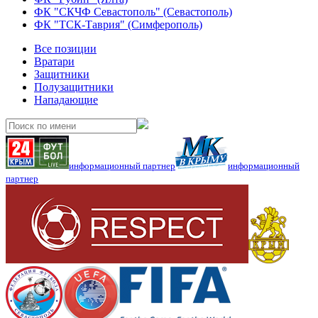
ФК "СКЧФ Севастополь" (Севастополь)
ФК "ТСК-Таврия" (Симферополь)
Все позиции
Вратари
Защитники
Полузащитники
Нападающие
информационный партнер
информационный
партнер