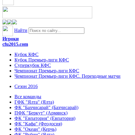
Найти
Игроки
cfu2015.com
Кубок КФС
Кубок Премьер-лиги КФС
Суперкубок КФС
Чемпионат Премьер-лиги КФС
Чемпионат Премьер-лиги КФС. Переходные матчи
Сезон 2016
Все команды
ГФК "Ялта" (Ялта)
ФК "Бахчисарай" (Бахчисарай)
ПФК "Беркут" (Армянск)
ФК "Евпатория" (Евпатория)
ФК "Кафа" (Феодосия)
ФК "Океан" (Керчь)
ФК "Рубин" (Ялта)