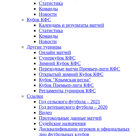
Статистика
Команды
Новости
Кубок КФС
Календарь и результаты матчей
Статистика
Команды
Новости
Другие турниры
Онлайн матчей
Суперкубок КФС
Зимний Кубок КФС
Переходные матчи Премьер-лиги КФС
Открытый зимний Кубок КФС
Кубок "Крымская весна"
Кубок Премьер-лиги КФС
Регламенты турниров КФС
Ссылки
Год сельского футбола – 2021
Год ветеранского футбола – 2020
Видео
Протокольные данные матчей
Судейские назначения
Дисквалификации игроков и официальных
лиц футбольных клубов