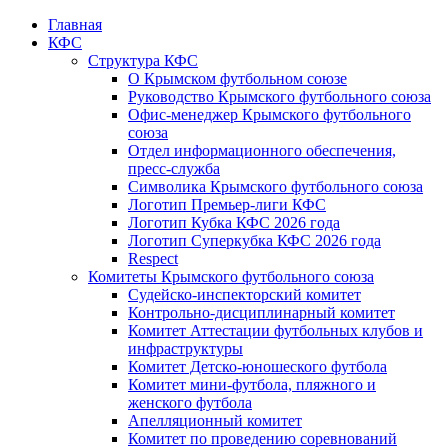
Главная
КФС
Структура КФС
О Крымском футбольном союзе
Руководство Крымского футбольного союза
Офис-менеджер Крымского футбольного
союза
Отдел информационного обеспечения,
пресс-служба
Символика Крымского футбольного союза
Логотип Премьер-лиги КФС
Логотип Кубка КФС 2026 года
Логотип Суперкубка КФС 2026 года
Respect
Комитеты Крымского футбольного союза
Судейско-инспекторский комитет
Контрольно-дисциплинарный комитет
Комитет Аттестации футбольных клубов и
инфраструктуры
Комитет Детско-юношеского футбола
Комитет мини-футбола, пляжного и
женского футбола
Апелляционный комитет
Комитет по проведению соревнований