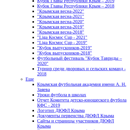
Кубок Главы Республики Крым – 2019
Кубок Главы Республики Крым – 2018
"Крымская весна-2022"
"Крымская весна-2021"
"Крымская весна-2020"
"Крымская весна-2019"
"Крымская весна-2018"
"Liga Космос Cup - 2021"
"Liga Космос Cup - 2019"
"Кубок выпускников-2019"
"Кубок выпускников-2018"
Футбольный фестиваль "Кубок Тавриды –
2020"
Турнир среди дворовых и сельских команд -
2018
Еще
Крымская футбольная академия имени А. Н.
Заяева
Уроки футбола в школах
Отчет Комитета детско-юношеского футбола
КФС - 2019
Логотип ДЮФЛ Крыма
Документы первенства ДЮФЛ Крыма
Сайты и страницы участников ДЮФЛ
Крыма