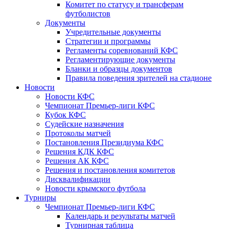
Комитет по статусу и трансферам
футболистов
Документы
Учредительные документы
Стратегии и программы
Регламенты соревнований КФС
Регламентирующие документы
Бланки и образцы документов
Правила поведения зрителей на стадионе
Новости
Новости КФС
Чемпионат Премьер-лиги КФС
Кубок КФС
Судейские назначения
Протоколы матчей
Постановления Президиума КФС
Решения КДК КФС
Решения АК КФС
Решения и постановления комитетов
Дисквалификации
Новости крымского футбола
Турниры
Чемпионат Премьер-лиги КФС
Календарь и результаты матчей
Турнирная таблица