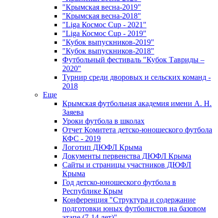
"Крымская весна-2019"
"Крымская весна-2018"
"Liga Космос Cup - 2021"
"Liga Космос Cup - 2019"
"Кубок выпускников-2019"
"Кубок выпускников-2018"
Футбольный фестиваль "Кубок Тавриды –
2020"
Турнир среди дворовых и сельских команд -
2018
Еще
Крымская футбольная академия имени А. Н.
Заяева
Уроки футбола в школах
Отчет Комитета детско-юношеского футбола
КФС - 2019
Логотип ДЮФЛ Крыма
Документы первенства ДЮФЛ Крыма
Сайты и страницы участников ДЮФЛ
Крыма
Год детско-юношеского футбола в
Республике Крым
Конференция "Структура и содержание
подготовки юных футболистов на базовом
этапе (7-14 лет)"