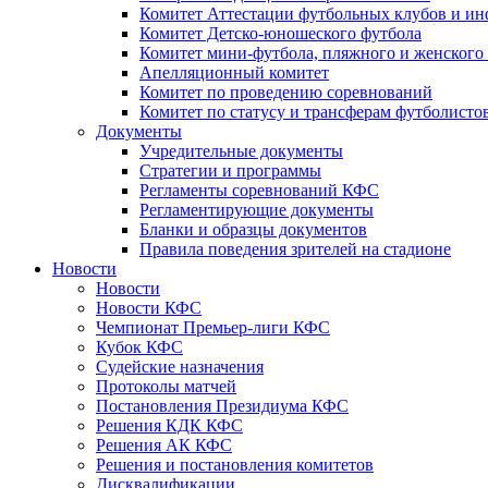
Комитет Аттестации футбольных клубов и и
Комитет Детско-юношеского футбола
Комитет мини-футбола, пляжного и женского
Апелляционный комитет
Комитет по проведению соревнований
Комитет по статусу и трансферам футболисто
Документы
Учредительные документы
Стратегии и программы
Регламенты соревнований КФС
Регламентирующие документы
Бланки и образцы документов
Правила поведения зрителей на стадионе
Новости
Новости
Новости КФС
Чемпионат Премьер-лиги КФС
Кубок КФС
Судейские назначения
Протоколы матчей
Постановления Президиума КФС
Решения КДК КФС
Решения АК КФС
Решения и постановления комитетов
Дисквалификации