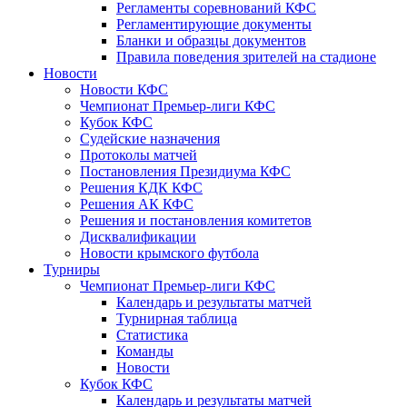
Регламенты соревнований КФС
Регламентирующие документы
Бланки и образцы документов
Правила поведения зрителей на стадионе
Новости
Новости КФС
Чемпионат Премьер-лиги КФС
Кубок КФС
Судейские назначения
Протоколы матчей
Постановления Президиума КФС
Решения КДК КФС
Решения АК КФС
Решения и постановления комитетов
Дисквалификации
Новости крымского футбола
Турниры
Чемпионат Премьер-лиги КФС
Календарь и результаты матчей
Турнирная таблица
Статистика
Команды
Новости
Кубок КФС
Календарь и результаты матчей