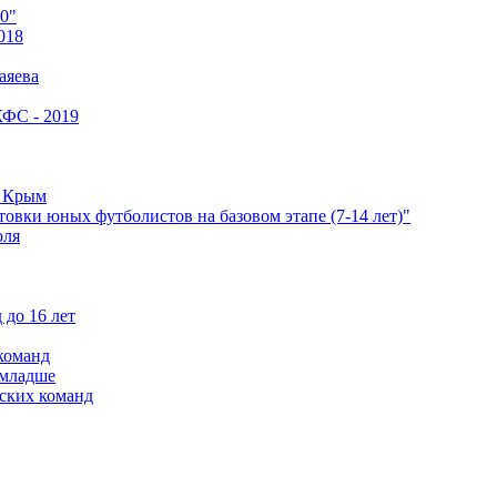
0"
018
аяева
КФС - 2019
е Крым
овки юных футболистов на базовом этапе (7-14 лет)"
оля
 до 16 лет
команд
 младше
ских команд