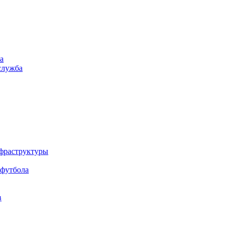
а
служба
нфраструктуры
 футбола
в