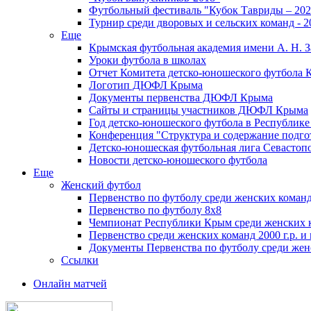
Футбольный фестиваль "Кубок Тавриды – 202
Турнир среди дворовых и сельских команд - 2
Еще
Крымская футбольная академия имени А. Н. З
Уроки футбола в школах
Отчет Комитета детско-юношеского футбола 
Логотип ДЮФЛ Крыма
Документы первенства ДЮФЛ Крыма
Сайты и страницы участников ДЮФЛ Крыма
Год детско-юношеского футбола в Республик
Конференция "Структура и содержание подгот
Детско-юношеская футбольная лига Севастоп
Новости детско-юношеского футбола
Еще
Женский футбол
Первенство по футболу среди женских команд
Первенство по футболу 8х8
Чемпионат Республики Крым среди женских 
Первенство среди женских команд 2000 г.р. и
Документы Первенства по футболу среди жен
Ссылки
Онлайн матчей