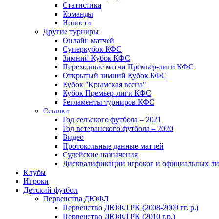
Статистика
Команды
Новости
Другие турниры
Онлайн матчей
Суперкубок КФС
Зимний Кубок КФС
Переходные матчи Премьер-лиги КФС
Открытый зимний Кубок КФС
Кубок "Крымская весна"
Кубок Премьер-лиги КФС
Регламенты турниров КФС
Ссылки
Год сельского футбола – 2021
Год ветеранского футбола – 2020
Видео
Протокольные данные матчей
Судейские назначения
Дисквалификации игроков и официальных ли
Клубы
Игроки
Детский футбол
Первенства ДЮФЛ
Первенство ДЮФЛ РК (2008-2009 гг. р.)
Первенство ДЮФЛ РК (2010 г.р.)