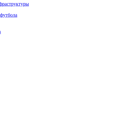
нфраструктуры
 футбола
в