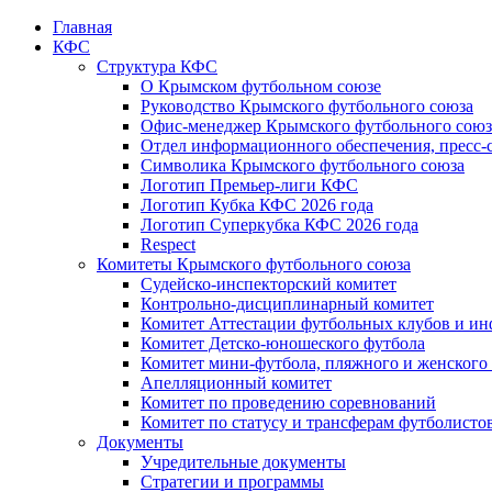
Главная
КФС
Структура КФС
О Крымском футбольном союзе
Руководство Крымского футбольного союза
Офис-менеджер Крымского футбольного союз
Отдел информационного обеспечения, пресс-
Символика Крымского футбольного союза
Логотип Премьер-лиги КФС
Логотип Кубка КФС 2026 года
Логотип Суперкубка КФС 2026 года
Respect
Комитеты Крымского футбольного союза
Судейско-инспекторский комитет
Контрольно-дисциплинарный комитет
Комитет Аттестации футбольных клубов и и
Комитет Детско-юношеского футбола
Комитет мини-футбола, пляжного и женского
Апелляционный комитет
Комитет по проведению соревнований
Комитет по статусу и трансферам футболисто
Документы
Учредительные документы
Стратегии и программы