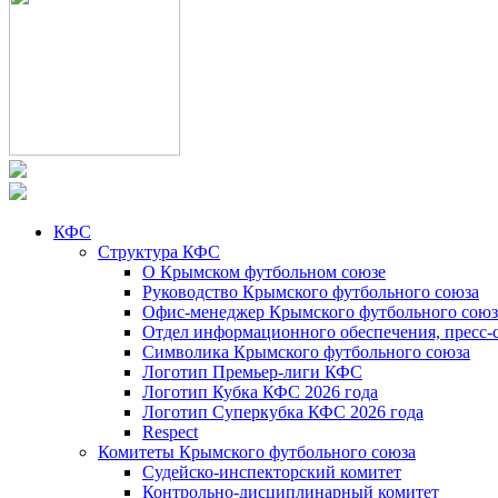
КФС
Структура КФС
О Крымском футбольном союзе
Руководство Крымского футбольного союза
Офис-менеджер Крымского футбольного союз
Отдел информационного обеспечения, пресс-
Символика Крымского футбольного союза
Логотип Премьер-лиги КФС
Логотип Кубка КФС 2026 года
Логотип Суперкубка КФС 2026 года
Respect
Комитеты Крымского футбольного союза
Судейско-инспекторский комитет
Контрольно-дисциплинарный комитет