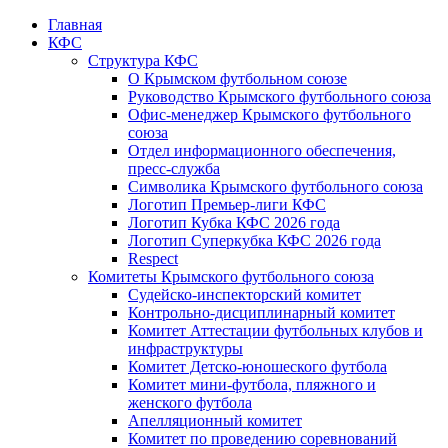
Главная
КФС
Структура КФС
О Крымском футбольном союзе
Руководство Крымского футбольного союза
Офис-менеджер Крымского футбольного
союза
Отдел информационного обеспечения,
пресс-служба
Символика Крымского футбольного союза
Логотип Премьер-лиги КФС
Логотип Кубка КФС 2026 года
Логотип Суперкубка КФС 2026 года
Respect
Комитеты Крымского футбольного союза
Судейско-инспекторский комитет
Контрольно-дисциплинарный комитет
Комитет Аттестации футбольных клубов и
инфраструктуры
Комитет Детско-юношеского футбола
Комитет мини-футбола, пляжного и
женского футбола
Апелляционный комитет
Комитет по проведению соревнований