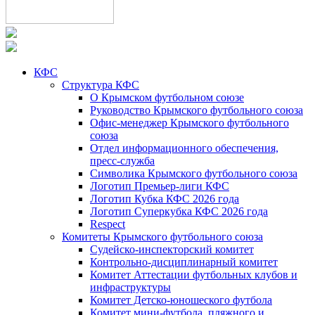
КФС
Структура КФС
О Крымском футбольном союзе
Руководство Крымского футбольного союза
Офис-менеджер Крымского футбольного
союза
Отдел информационного обеспечения,
пресс-служба
Символика Крымского футбольного союза
Логотип Премьер-лиги КФС
Логотип Кубка КФС 2026 года
Логотип Суперкубка КФС 2026 года
Respect
Комитеты Крымского футбольного союза
Судейско-инспекторский комитет
Контрольно-дисциплинарный комитет
Комитет Аттестации футбольных клубов и
инфраструктуры
Комитет Детско-юношеского футбола
Комитет мини-футбола, пляжного и