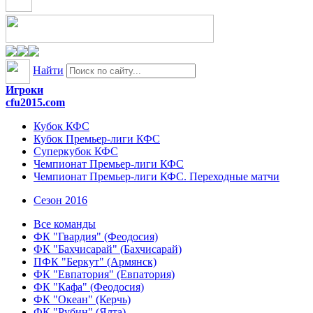
Найти
Игроки
cfu2015.com
Кубок КФС
Кубок Премьер-лиги КФС
Суперкубок КФС
Чемпионат Премьер-лиги КФС
Чемпионат Премьер-лиги КФС. Переходные матчи
Сезон 2016
Все команды
ФК "Гвардия" (Феодосия)
ФК "Бахчисарай" (Бахчисарай)
ПФК "Беркут" (Армянск)
ФК "Евпатория" (Евпатория)
ФК "Кафа" (Феодосия)
ФК "Океан" (Керчь)
ФК "Рубин" (Ялта)