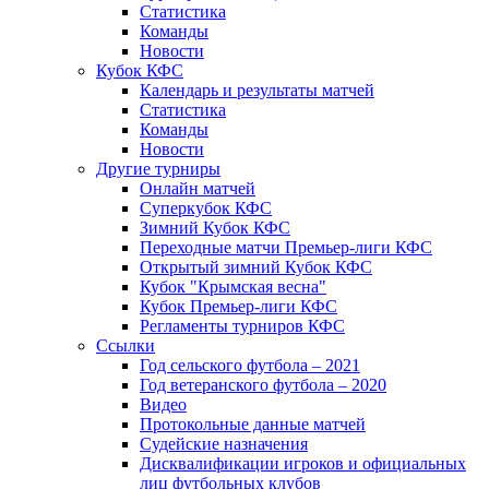
Статистика
Команды
Новости
Кубок КФС
Календарь и результаты матчей
Статистика
Команды
Новости
Другие турниры
Онлайн матчей
Суперкубок КФС
Зимний Кубок КФС
Переходные матчи Премьер-лиги КФС
Открытый зимний Кубок КФС
Кубок "Крымская весна"
Кубок Премьер-лиги КФС
Регламенты турниров КФС
Ссылки
Год сельского футбола – 2021
Год ветеранского футбола – 2020
Видео
Протокольные данные матчей
Судейские назначения
Дисквалификации игроков и официальных
лиц футбольных клубов