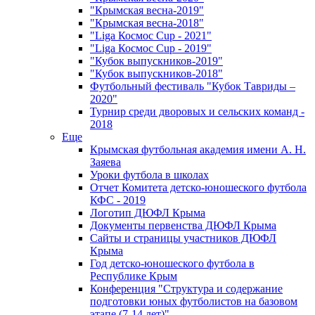
"Крымская весна-2019"
"Крымская весна-2018"
"Liga Космос Cup - 2021"
"Liga Космос Cup - 2019"
"Кубок выпускников-2019"
"Кубок выпускников-2018"
Футбольный фестиваль "Кубок Тавриды –
2020"
Турнир среди дворовых и сельских команд -
2018
Еще
Крымская футбольная академия имени А. Н.
Заяева
Уроки футбола в школах
Отчет Комитета детско-юношеского футбола
КФС - 2019
Логотип ДЮФЛ Крыма
Документы первенства ДЮФЛ Крыма
Сайты и страницы участников ДЮФЛ
Крыма
Год детско-юношеского футбола в
Республике Крым
Конференция "Структура и содержание
подготовки юных футболистов на базовом
этапе (7-14 лет)"