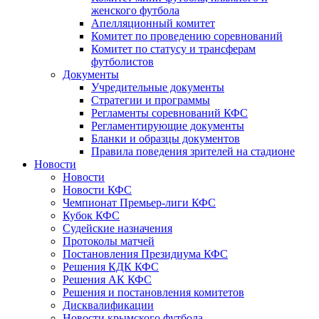
женского футбола
Апелляционный комитет
Комитет по проведению соревнований
Комитет по статусу и трансферам
футболистов
Документы
Учредительные документы
Стратегии и программы
Регламенты соревнований КФС
Регламентирующие документы
Бланки и образцы документов
Правила поведения зрителей на стадионе
Новости
Новости
Новости КФС
Чемпионат Премьер-лиги КФС
Кубок КФС
Судейские назначения
Протоколы матчей
Постановления Президиума КФС
Решения КДК КФС
Решения АК КФС
Решения и постановления комитетов
Дисквалификации
Новости крымского футбола