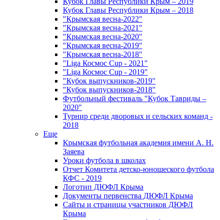
Кубок Главы Республики Крым – 2019
Кубок Главы Республики Крым – 2018
"Крымская весна-2022"
"Крымская весна-2021"
"Крымская весна-2020"
"Крымская весна-2019"
"Крымская весна-2018"
"Liga Космос Cup - 2021"
"Liga Космос Cup - 2019"
"Кубок выпускников-2019"
"Кубок выпускников-2018"
Футбольный фестиваль "Кубок Тавриды –
2020"
Турнир среди дворовых и сельских команд -
2018
Еще
Крымская футбольная академия имени А. Н.
Заяева
Уроки футбола в школах
Отчет Комитета детско-юношеского футбола
КФС - 2019
Логотип ДЮФЛ Крыма
Документы первенства ДЮФЛ Крыма
Сайты и страницы участников ДЮФЛ
Крыма