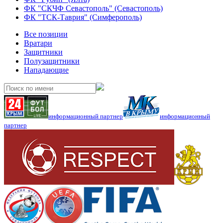
ФК "СКЧФ Севастополь" (Севастополь)
ФК "ТСК-Таврия" (Симферополь)
Все позиции
Вратари
Защитники
Полузащитники
Нападающие
информационный партнер
информационный
партнер