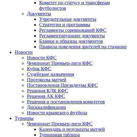
Комитет по статусу и трансферам
футболистов
Документы
Учредительные документы
Стратегии и программы
Регламенты соревнований КФС
Регламентирующие документы
Бланки и образцы документов
Правила поведения зрителей на стадионе
Новости
Новости КФС
Чемпионат Премьер-лиги КФС
Кубок КФС
Судейские назначения
Протоколы матчей
Постановления Президиума КФС
Решения КДК КФС
Решения АК КФС
Решения и постановления комитетов
Дисквалификации
Новости крымского футбола
Турниры
Чемпионат Премьер-лиги КФС
Календарь и результаты матчей
Турнирная таблица