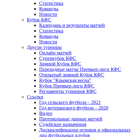
Статистика
Команды
Новости
Кубок КФС
Календарь и результаты матчей
Статистика
Команды
Новости
Другие турниры
Онлайн матчей
Суперкубок КФС
Зимний Кубок КФС
Переходные матчи Премьер-лиги КФС
Открытый зимний Кубок КФС
Кубок "Крымская весна"
Кубок Премьер-лиги КФС
Регламенты турниров КФС
Ссылки
Год сельского футбола – 2021
Год ветеранского футбола – 2020
Видео
Протокольные данные матчей
Судейские назначения
Дисквалификации игроков и официальных
лиц футбольных клубов