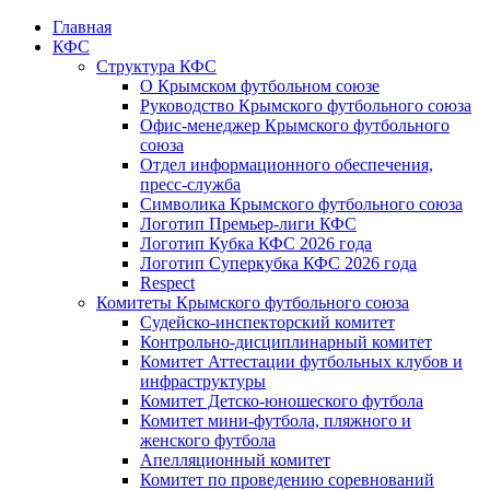
Главная
КФС
Структура КФС
О Крымском футбольном союзе
Руководство Крымского футбольного союза
Офис-менеджер Крымского футбольного
союза
Отдел информационного обеспечения,
пресс-служба
Символика Крымского футбольного союза
Логотип Премьер-лиги КФС
Логотип Кубка КФС 2026 года
Логотип Суперкубка КФС 2026 года
Respect
Комитеты Крымского футбольного союза
Судейско-инспекторский комитет
Контрольно-дисциплинарный комитет
Комитет Аттестации футбольных клубов и
инфраструктуры
Комитет Детско-юношеского футбола
Комитет мини-футбола, пляжного и
женского футбола
Апелляционный комитет
Комитет по проведению соревнований