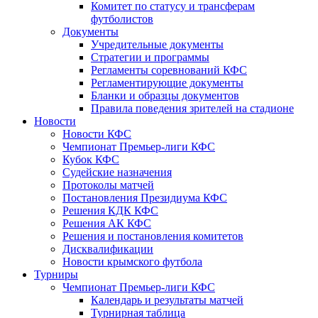
Комитет по статусу и трансферам
футболистов
Документы
Учредительные документы
Стратегии и программы
Регламенты соревнований КФС
Регламентирующие документы
Бланки и образцы документов
Правила поведения зрителей на стадионе
Новости
Новости КФС
Чемпионат Премьер-лиги КФС
Кубок КФС
Судейские назначения
Протоколы матчей
Постановления Президиума КФС
Решения КДК КФС
Решения АК КФС
Решения и постановления комитетов
Дисквалификации
Новости крымского футбола
Турниры
Чемпионат Премьер-лиги КФС
Календарь и результаты матчей
Турнирная таблица