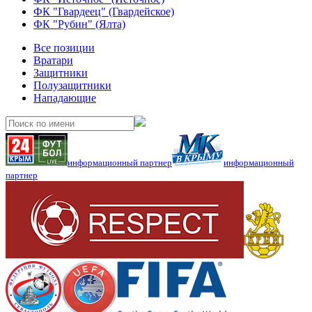
ФК "Гвардеец" (Гвардейское)
ФК "Рубин" (Ялта)
Все позиции
Вратари
Защитники
Полузащитники
Нападающие
информационный партнер
информационный
партнер