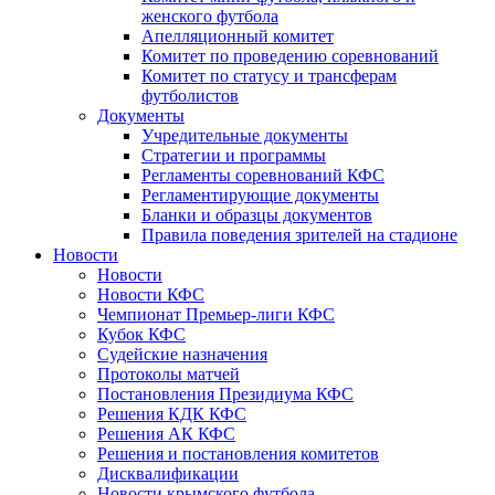
женского футбола
Апелляционный комитет
Комитет по проведению соревнований
Комитет по статусу и трансферам
футболистов
Документы
Учредительные документы
Стратегии и программы
Регламенты соревнований КФС
Регламентирующие документы
Бланки и образцы документов
Правила поведения зрителей на стадионе
Новости
Новости
Новости КФС
Чемпионат Премьер-лиги КФС
Кубок КФС
Судейские назначения
Протоколы матчей
Постановления Президиума КФС
Решения КДК КФС
Решения АК КФС
Решения и постановления комитетов
Дисквалификации
Новости крымского футбола