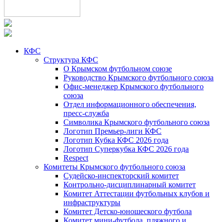
КФС
Структура КФС
О Крымском футбольном союзе
Руководство Крымского футбольного союза
Офис-менеджер Крымского футбольного
союза
Отдел информационного обеспечения,
пресс-служба
Символика Крымского футбольного союза
Логотип Премьер-лиги КФС
Логотип Кубка КФС 2026 года
Логотип Суперкубка КФС 2026 года
Respect
Комитеты Крымского футбольного союза
Судейско-инспекторский комитет
Контрольно-дисциплинарный комитет
Комитет Аттестации футбольных клубов и
инфраструктуры
Комитет Детско-юношеского футбола
Комитет мини-футбола, пляжного и