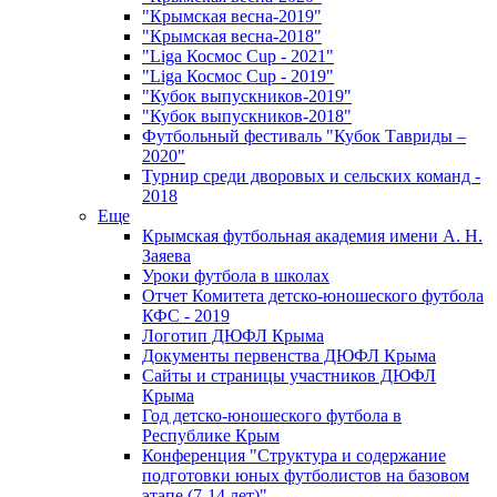
"Крымская весна-2019"
"Крымская весна-2018"
"Liga Космос Cup - 2021"
"Liga Космос Cup - 2019"
"Кубок выпускников-2019"
"Кубок выпускников-2018"
Футбольный фестиваль "Кубок Тавриды –
2020"
Турнир среди дворовых и сельских команд -
2018
Еще
Крымская футбольная академия имени А. Н.
Заяева
Уроки футбола в школах
Отчет Комитета детско-юношеского футбола
КФС - 2019
Логотип ДЮФЛ Крыма
Документы первенства ДЮФЛ Крыма
Сайты и страницы участников ДЮФЛ
Крыма
Год детско-юношеского футбола в
Республике Крым
Конференция "Структура и содержание
подготовки юных футболистов на базовом
этапе (7-14 лет)"