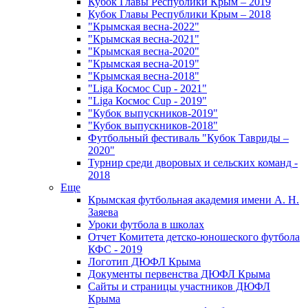
Кубок Главы Республики Крым – 2019
Кубок Главы Республики Крым – 2018
"Крымская весна-2022"
"Крымская весна-2021"
"Крымская весна-2020"
"Крымская весна-2019"
"Крымская весна-2018"
"Liga Космос Cup - 2021"
"Liga Космос Cup - 2019"
"Кубок выпускников-2019"
"Кубок выпускников-2018"
Футбольный фестиваль "Кубок Тавриды –
2020"
Турнир среди дворовых и сельских команд -
2018
Еще
Крымская футбольная академия имени А. Н.
Заяева
Уроки футбола в школах
Отчет Комитета детско-юношеского футбола
КФС - 2019
Логотип ДЮФЛ Крыма
Документы первенства ДЮФЛ Крыма
Сайты и страницы участников ДЮФЛ
Крыма