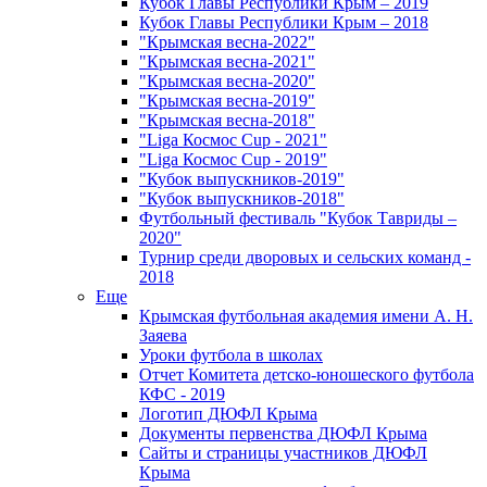
Кубок Главы Республики Крым – 2019
Кубок Главы Республики Крым – 2018
"Крымская весна-2022"
"Крымская весна-2021"
"Крымская весна-2020"
"Крымская весна-2019"
"Крымская весна-2018"
"Liga Космос Cup - 2021"
"Liga Космос Cup - 2019"
"Кубок выпускников-2019"
"Кубок выпускников-2018"
Футбольный фестиваль "Кубок Тавриды –
2020"
Турнир среди дворовых и сельских команд -
2018
Еще
Крымская футбольная академия имени А. Н.
Заяева
Уроки футбола в школах
Отчет Комитета детско-юношеского футбола
КФС - 2019
Логотип ДЮФЛ Крыма
Документы первенства ДЮФЛ Крыма
Сайты и страницы участников ДЮФЛ
Крыма