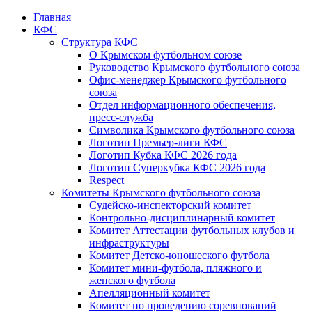
Главная
КФС
Структура КФС
О Крымском футбольном союзе
Руководство Крымского футбольного союза
Офис-менеджер Крымского футбольного
союза
Отдел информационного обеспечения,
пресс-служба
Символика Крымского футбольного союза
Логотип Премьер-лиги КФС
Логотип Кубка КФС 2026 года
Логотип Суперкубка КФС 2026 года
Respect
Комитеты Крымского футбольного союза
Судейско-инспекторский комитет
Контрольно-дисциплинарный комитет
Комитет Аттестации футбольных клубов и
инфраструктуры
Комитет Детско-юношеского футбола
Комитет мини-футбола, пляжного и
женского футбола
Апелляционный комитет
Комитет по проведению соревнований