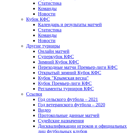
Статистика
Команды
Новости
Кубок КФС
Календарь и результаты матчей
Статистика
Команды
Новости
Другие турниры
Онлайн матчей
Суперкубок КФС
Зимний Кубок КФС
Переходные матчи Премьер-лиги КФС
Открытый зимний Кубок КФС
Кубок "Крымская весна"
Кубок Премьер-лиги КФС
Регламенты турниров КФС
Ссылки
Год сельского футбола – 2021
Год ветеранского футбола – 2020
Видео
Протокольные данные матчей
Судейские назначения
Дисквалификации игроков и официальных
лиц футбольных клубов