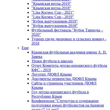
"Крымская весна-2019"
"Крымская весна-2018"
"Liga Космос Cup - 2021"
"Liga Космос Cup - 2019"
"Кубок выпускников-2019"
"Кубок выпускников-2018"
Футбольный фестиваль "Кубок Тавриды –
2020"
Турнир среди дворовых и сельских команд -
2018
Еще
Крымская футбольная академия имени А. Н.
Заяева
Уроки футбола в школах
Отчет Комитета детско-юношеского футбола
КФС - 2019
Логотип ДЮФЛ Крыма
Документы первенства ДЮФЛ Крыма
Сайты и страницы участников ДЮФЛ
Крыма
Год детско-юношеского футбола в
Республике Крым
Конференция "Структура и содержание
подготовки юных футболистов на базовом
этапе (7-14 лет)"