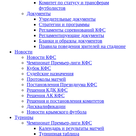
Комитет по статусу и трансферам
футболистов
Документы
Учредительные документы
Стратегии и программы
Регламенты соревнований КФС
Регламентирующие документы
Бланки и образцы документов
Правила поведения зрителей на стадионе
Новости
Новости КФС
Чемпионат Премьер-лиги КФС
Кубок КФС
Судейские назначения
Протоколы матчей
Постановления Президиума КФС
Решения КДК КФС
Решения АК КФС
Решения и постановления комитетов
Дисквалификации
Новости крымского футбола
Турниры
Чемпионат Премьер-лиги КФС
Календарь и результаты матчей
Турнирная таблица