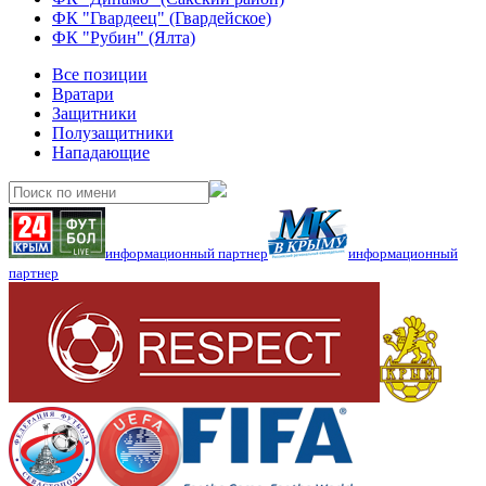
ФК "Гвардеец" (Гвардейское)
ФК "Рубин" (Ялта)
Все позиции
Вратари
Защитники
Полузащитники
Нападающие
информационный партнер
информационный
партнер