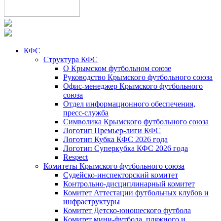
КФС
Структура КФС
О Крымском футбольном союзе
Руководство Крымского футбольного союза
Офис-менеджер Крымского футбольного
союза
Отдел информационного обеспечения,
пресс-служба
Символика Крымского футбольного союза
Логотип Премьер-лиги КФС
Логотип Кубка КФС 2026 года
Логотип Суперкубка КФС 2026 года
Respect
Комитеты Крымского футбольного союза
Судейско-инспекторский комитет
Контрольно-дисциплинарный комитет
Комитет Аттестации футбольных клубов и
инфраструктуры
Комитет Детско-юношеского футбола
Комитет мини-футбола, пляжного и