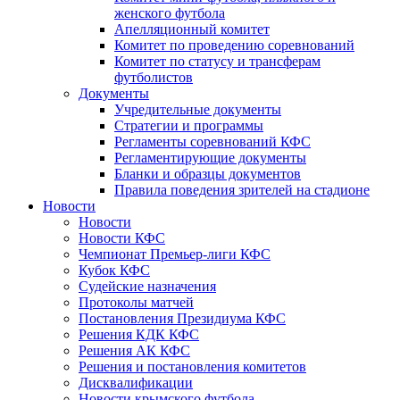
женского футбола
Апелляционный комитет
Комитет по проведению соревнований
Комитет по статусу и трансферам
футболистов
Документы
Учредительные документы
Стратегии и программы
Регламенты соревнований КФС
Регламентирующие документы
Бланки и образцы документов
Правила поведения зрителей на стадионе
Новости
Новости
Новости КФС
Чемпионат Премьер-лиги КФС
Кубок КФС
Судейские назначения
Протоколы матчей
Постановления Президиума КФС
Решения КДК КФС
Решения АК КФС
Решения и постановления комитетов
Дисквалификации
Новости крымского футбола