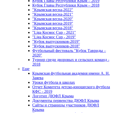
Кубок Главы Республики Крым – 2019
Кубок Главы Республики Крым – 2018
"Крымская весна-2022"
"Крымская весна-2021"
"Крымская весна-2020"
"Крымская весна-2019"
"Крымская весна-2018"
"Liga Космос Cup - 2021"
"Liga Космос Cup - 2019"
"Кубок выпускников-2019"
"Кубок выпускников-2018"
Футбольный фестиваль "Кубок Тавриды –
2020"
Турнир среди дворовых и сельских команд -
2018
Еще
Крымская футбольная академия имени А. Н.
Заяева
Уроки футбола в школах
Отчет Комитета детско-юношеского футбола
КФС - 2019
Логотип ДЮФЛ Крыма
Документы первенства ДЮФЛ Крыма
Сайты и страницы участников ДЮФЛ
Крыма