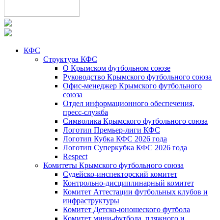
КФС
Структура КФС
О Крымском футбольном союзе
Руководство Крымского футбольного союза
Офис-менеджер Крымского футбольного
союза
Отдел информационного обеспечения,
пресс-служба
Символика Крымского футбольного союза
Логотип Премьер-лиги КФС
Логотип Кубка КФС 2026 года
Логотип Суперкубка КФС 2026 года
Respect
Комитеты Крымского футбольного союза
Судейско-инспекторский комитет
Контрольно-дисциплинарный комитет
Комитет Аттестации футбольных клубов и
инфраструктуры
Комитет Детско-юношеского футбола
Комитет мини-футбола, пляжного и