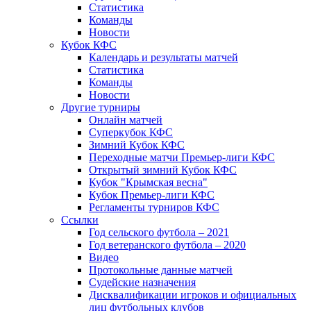
Статистика
Команды
Новости
Кубок КФС
Календарь и результаты матчей
Статистика
Команды
Новости
Другие турниры
Онлайн матчей
Суперкубок КФС
Зимний Кубок КФС
Переходные матчи Премьер-лиги КФС
Открытый зимний Кубок КФС
Кубок "Крымская весна"
Кубок Премьер-лиги КФС
Регламенты турниров КФС
Ссылки
Год сельского футбола – 2021
Год ветеранского футбола – 2020
Видео
Протокольные данные матчей
Судейские назначения
Дисквалификации игроков и официальных
лиц футбольных клубов