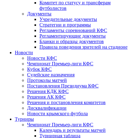
Комитет по статусу и трансферам
футболистов
Документы
Учредительные документы
Стратегии и программы
Регламенты соревнований КФС
Регламентирующие документы
Бланки и образцы документов
Правила поведения зрителей на стадионе
Новости
Новости КФС
Чемпионат Премьер-лиги КФС
Кубок КФС
Судейские назначения
Протоколы матчей
Постановления Президиума КФС
Решения КДК КФС
Решения АК КФС
Решения и постановления комитетов
Дисквалификации
Новости крымского футбола
Турниры
Чемпионат Премьер-лиги КФС
Календарь и результаты матчей
Турнирная таблица