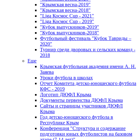
"Крымская весна-2019"
"Крымская весна-2018"
"Liga Космос Cup - 2021"
"Liga Космос Cup - 2019"
"Кубок выпускников-2019"
"Кубок выпускников-2018"
Футбольный фестиваль "Кубок Тавриды –
2020"
Турнир среди дворовых и сельских команд -
2018
Еще
Крымская футбольная академия имени А. Н.
Заяева
Уроки футбола в школах
Отчет Комитета детско-юношеского футбола
КФС - 2019
Логотип ДЮФЛ Крыма
Документы первенства ДЮФЛ Крыма
Сайты и страницы участников ДЮФЛ
Крыма
Год детско-юношеского футбола в
Республике Крым
Конференция "Структура и содержание
подготовки юных футболистов на базовом
этапе (7-14 лет)"