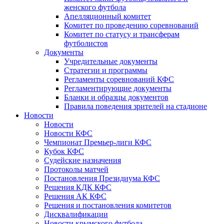
женского футбола
Апелляционный комитет
Комитет по проведению соревнований
Комитет по статусу и трансферам
футболистов
Документы
Учредительные документы
Стратегии и программы
Регламенты соревнований КФС
Регламентирующие документы
Бланки и образцы документов
Правила поведения зрителей на стадионе
Новости
Новости
Новости КФС
Чемпионат Премьер-лиги КФС
Кубок КФС
Судейские назначения
Протоколы матчей
Постановления Президиума КФС
Решения КДК КФС
Решения АК КФС
Решения и постановления комитетов
Дисквалификации
Новости крымского футбола