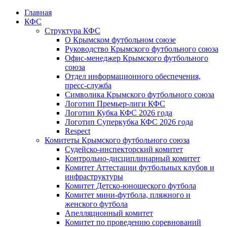
Главная
КФС
Структура КФС
О Крымском футбольном союзе
Руководство Крымского футбольного союза
Офис-менеджер Крымского футбольного
союза
Отдел информационного обеспечения,
пресс-служба
Символика Крымского футбольного союза
Логотип Премьер-лиги КФС
Логотип Кубка КФС 2026 года
Логотип Суперкубка КФС 2026 года
Respect
Комитеты Крымского футбольного союза
Судейско-инспекторский комитет
Контрольно-дисциплинарный комитет
Комитет Аттестации футбольных клубов и
инфраструктуры
Комитет Детско-юношеского футбола
Комитет мини-футбола, пляжного и
женского футбола
Апелляционный комитет
Комитет по проведению соревнований