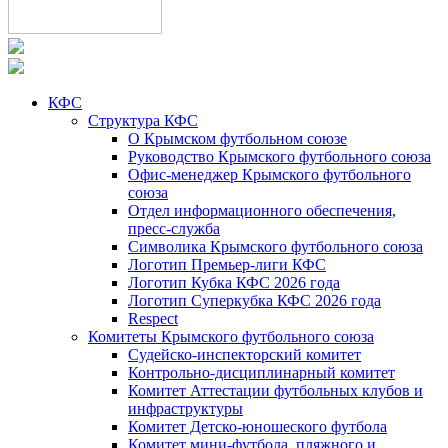
КФС
Структура КФС
О Крымском футбольном союзе
Руководство Крымского футбольного союза
Офис-менеджер Крымского футбольного
союза
Отдел информационного обеспечения,
пресс-служба
Символика Крымского футбольного союза
Логотип Премьер-лиги КФС
Логотип Кубка КФС 2026 года
Логотип Суперкубка КФС 2026 года
Respect
Комитеты Крымского футбольного союза
Судейско-инспекторский комитет
Контрольно-дисциплинарный комитет
Комитет Аттестации футбольных клубов и
инфраструктуры
Комитет Детско-юношеского футбола
Комитет мини-футбола, пляжного и