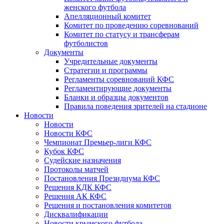
женского футбола
Апелляционный комитет
Комитет по проведению соревнований
Комитет по статусу и трансферам
футболистов
Документы
Учредительные документы
Стратегии и программы
Регламенты соревнований КФС
Регламентирующие документы
Бланки и образцы документов
Правила поведения зрителей на стадионе
Новости
Новости
Новости КФС
Чемпионат Премьер-лиги КФС
Кубок КФС
Судейские назначения
Протоколы матчей
Постановления Президиума КФС
Решения КДК КФС
Решения АК КФС
Решения и постановления комитетов
Дисквалификации
Новости крымского футбола