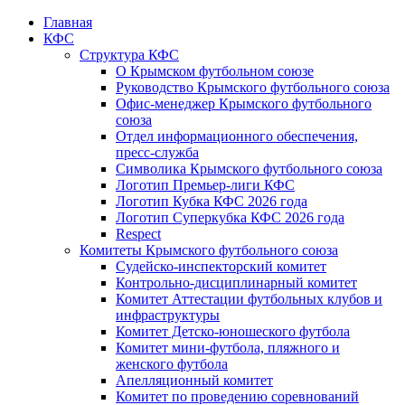
Главная
КФС
Структура КФС
О Крымском футбольном союзе
Руководство Крымского футбольного союза
Офис-менеджер Крымского футбольного
союза
Отдел информационного обеспечения,
пресс-служба
Символика Крымского футбольного союза
Логотип Премьер-лиги КФС
Логотип Кубка КФС 2026 года
Логотип Суперкубка КФС 2026 года
Respect
Комитеты Крымского футбольного союза
Судейско-инспекторский комитет
Контрольно-дисциплинарный комитет
Комитет Аттестации футбольных клубов и
инфраструктуры
Комитет Детско-юношеского футбола
Комитет мини-футбола, пляжного и
женского футбола
Апелляционный комитет
Комитет по проведению соревнований