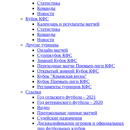
Статистика
Команды
Новости
Кубок КФС
Календарь и результаты матчей
Статистика
Команды
Новости
Другие турниры
Онлайн матчей
Суперкубок КФС
Зимний Кубок КФС
Переходные матчи Премьер-лиги КФС
Открытый зимний Кубок КФС
Кубок "Крымская весна"
Кубок Премьер-лиги КФС
Регламенты турниров КФС
Ссылки
Год сельского футбола – 2021
Год ветеранского футбола – 2020
Видео
Протокольные данные матчей
Судейские назначения
Дисквалификации игроков и официальных
лиц футбольных клубов