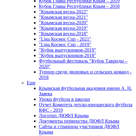
Кубок Главы Республики Крым – 2019
Кубок Главы Республики Крым – 2018
"Крымская весна-2022"
"Крымская весна-2021"
"Крымская весна-2020"
"Крымская весна-2019"
"Крымская весна-2018"
"Liga Космос Cup - 2021"
"Liga Космос Cup - 2019"
"Кубок выпускников-2019"
"Кубок выпускников-2018"
Футбольный фестиваль "Кубок Тавриды –
2020"
Турнир среди дворовых и сельских команд -
2018
Еще
Крымская футбольная академия имени А. Н.
Заяева
Уроки футбола в школах
Отчет Комитета детско-юношеского футбола
КФС - 2019
Логотип ДЮФЛ Крыма
Документы первенства ДЮФЛ Крыма
Сайты и страницы участников ДЮФЛ
Крыма