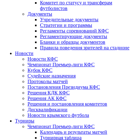
Комитет по статусу и трансферам
футболистов
Документы
Учредительные документы
Стратегии и программы
Регламенты соревнований КФС
Регламентирующие документы
Бланки и образцы документов
Правила поведения зрителей на стадионе
Новости
Новости КФС
Чемпионат Премьер-лиги КФС
Кубок КФС
Судейские назначения
Протоколы матчей
Постановления Президиума КФС
Решения КДК КФС
Решения АК КФС
Решения и постановления комитетов
Дисквалификации
Новости крымского футбола
Турниры
Чемпионат Премьер-лиги КФС
Календарь и результаты матчей
Турнирная таблица