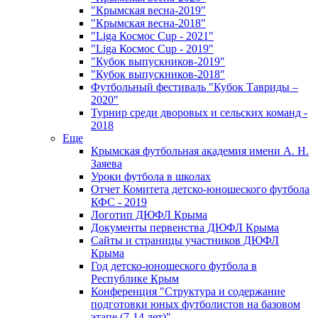
"Крымская весна-2019"
"Крымская весна-2018"
"Liga Космос Cup - 2021"
"Liga Космос Cup - 2019"
"Кубок выпускников-2019"
"Кубок выпускников-2018"
Футбольный фестиваль "Кубок Тавриды –
2020"
Турнир среди дворовых и сельских команд -
2018
Еще
Крымская футбольная академия имени А. Н.
Заяева
Уроки футбола в школах
Отчет Комитета детско-юношеского футбола
КФС - 2019
Логотип ДЮФЛ Крыма
Документы первенства ДЮФЛ Крыма
Сайты и страницы участников ДЮФЛ
Крыма
Год детско-юношеского футбола в
Республике Крым
Конференция "Структура и содержание
подготовки юных футболистов на базовом
этапе (7-14 лет)"