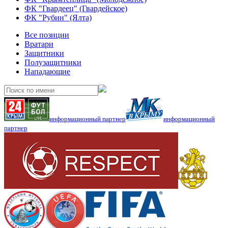
ФК "Гвардеец" (Гвардейское)
ФК "Рубин" (Ялта)
Все позиции
Вратари
Защитники
Полузащитники
Нападающие
информационный партнер
информационный
партнер